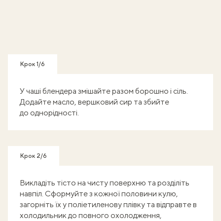
Крок 1/6
У чаші блендера змішайте разом борошно і сіль.
Додайте масло, вершковий сир та збийте
до однорідності.
Крок 2/6
Викладіть тісто на чисту поверхню та розділіть
навпіл. Сформуйте з кожної половини кулю,
загорніть їх у поліетиленову плівку та відправте в
холодильник до повного охолодження,