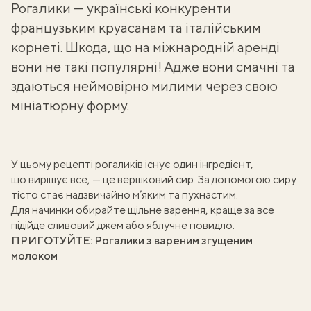
Рогалики — українські конкуренти
французьким
круасанам та італійським
корнеті
. Шкода, що на міжнародній аренді
вони не такі популярні! Адже вони смачні та
здаються неймовірно милими через свою
мініатюрну форму.
У цьому рецепті рогаликів існує один інгредієнт,
що вирішує все, — це
вершковий сир
. За допомогою сиру
тісто стає надзвичайно м’яким та пухнастим.
Для начинки обирайте щільне варення, краще за все
підійде
сливовий джем
або
яблучне повидло
.
ПРИГОТУЙТЕ:
Рогалики з вареним згущеним
молоком