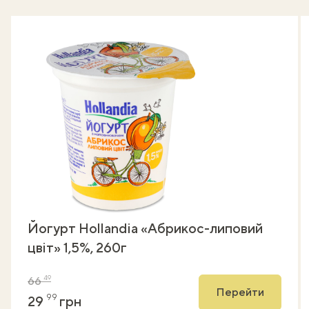
Йогурт Hollandia «Абрикос-липовий
цвіт» 1,5%, 260г
49
66
Перейти
99
29
грн