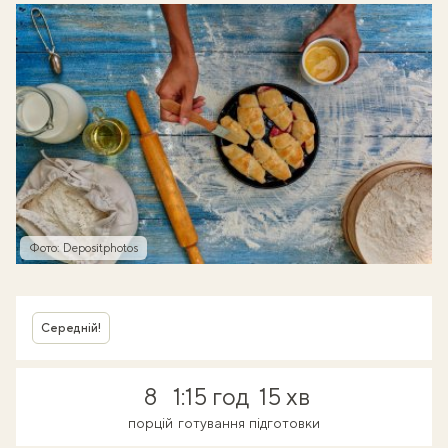
Фото: Depositphotos
Середній!
8
1:15 год
15 хв
порцій
готування
підготовки