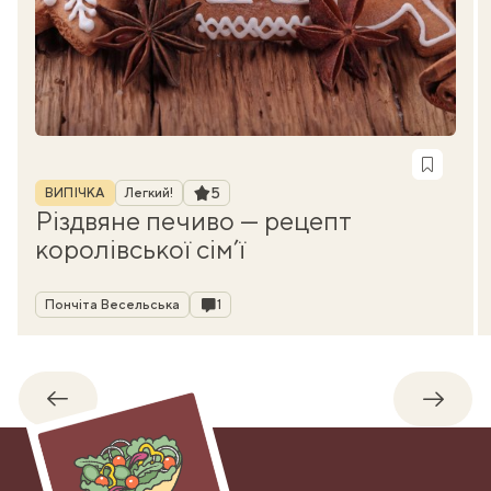
Рубрика
Рейтинг
5
ВИПІЧКА
Легкий!
Різдвяне печиво — рецепт
королівської сім’ї
Автор
Коментарі
Пончіта Весельська
1
Назад
Впере