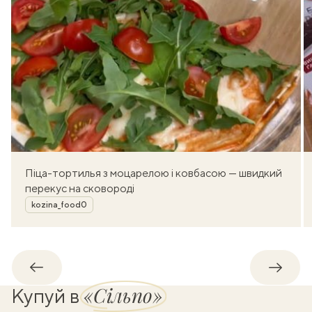
Піца-тортилья з моцарелою і ковбасою — швидкий
перекус на сковороді
Автор
kozina_food0
Назад
Впере
«Сільпо»
Купуй в