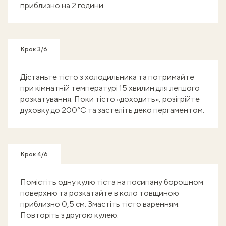
приблизно на 2 години.
Крок 3/6
Дістаньте тісто з холодильника та потримайте
при кімнатній температурі 15 хвилин для легшого
розкатування. Поки тісто «доходить», розігрійте
духовку до 200°C та застеліть деко пергаментом.
Крок 4/6
Помістіть одну кулю тіста на посипану борошном
поверхню та розкатайте в коло товщиною
приблизно 0,5 см. Змастіть тісто варенням.
Повторіть з другою кулею.