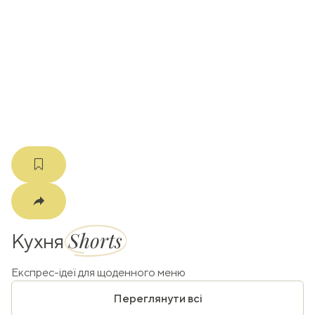
ати
k
m
Shorts
Кухня
Експрес-ідеї для щоденного меню
Переглянути всі