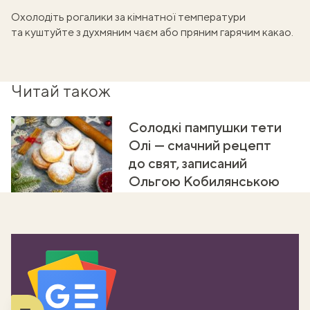
Охолодіть рогалики за кімнатної температури
та куштуйте з
духмяним чаєм
або пряним
гарячим какао
.
Читай також
Солодкі пампушки тети
Олі — смачний рецепт
до свят, записаний
Ольгою Кобилянською