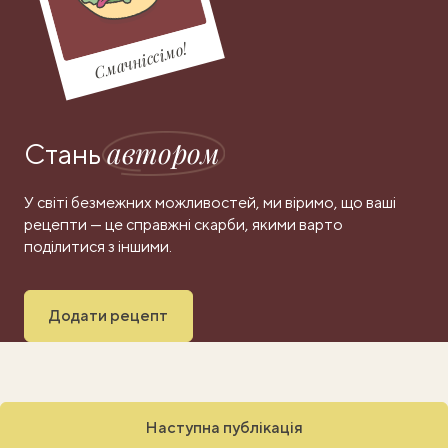
Смачніссімо!
автором
Стань
У світі безмежних можливостей, ми віримо, що ваші
рецепти — це справжні скарби, якими варто
поділитися з іншими.
Додати рецепт
Наступна публікація