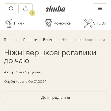
1
Пікнік
Конкурси
SHUBA C
Головна
Рецепти
Випічка
Ніжні вершкові рогалики до чаю
Ніжні вершкові рогалики
до чаю
Автор
Ольга Чубукова
Опубліковано:
06.01.2024
До інгредієнтів