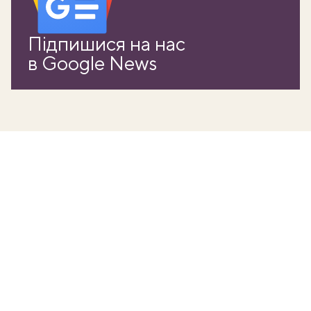
Підпишися на нас
в Google News
ати
k