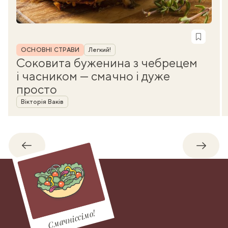
Рубрика
ОСНОВНІ СТРАВИ
Легкий!
Соковита буженина з чебрецем
і часником — смачно і дуже
просто
Автор
Вікторія Ваків
Назад
Впере
Смачніссімо!