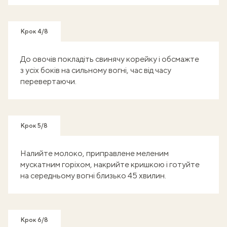
Крок 4/8
До овочів покладіть свинячу корейку і обсмажте
з усіх боків на сильному вогні, час від часу
перевертаючи.
Крок 5/8
Налийте молоко, приправлене меленим
мускатним горіхом, накрийте кришкою і готуйте
на середньому вогні близько 45 хвилин.
Крок 6/8