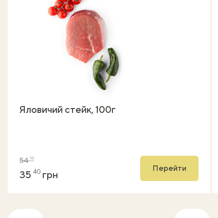
Яловичий стейк, 100г
16
54
Перейти
40
35
грн