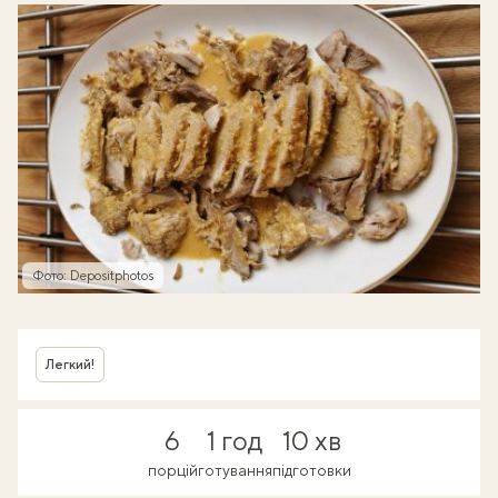
Фото: Depositphotos
Легкий!
6
1 год
10 хв
порцій
готування
підготовки