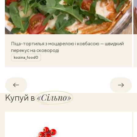
Піца-тортилья з моцарелою і ковбасою — швидкий
перекус на сковороді
Автор
kozina_food0
Назад
Впере
«Сільпо»
Купуй в