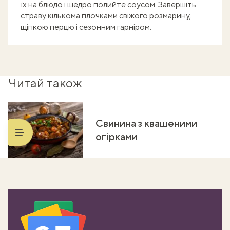
їх на блюдо і щедро полийте соусом. Завершіть
страву кількома гілочками свіжого розмарину,
щіпкою перцю і сезонним гарніром.
Читай також
Свинина з квашеними
огірками