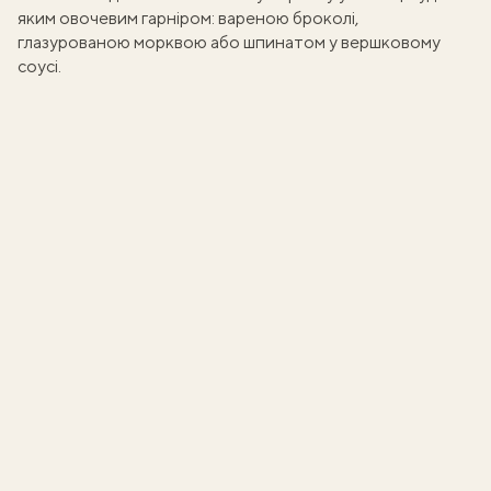
яким овочевим гарніром: вареною броколі,
глазурованою морквою
або
шпинатом у вершковому
соусі
.