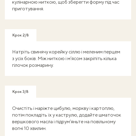
кулінарною ниткою, щоб зберегти форму під час
приготування.
Крок 2/8
Натріть свинячу корейку сіллю і меленим перцем
з усіх боків. Між ниткою і м’ясом закріпіть кілька
гілочок розмарину.
Крок 3/8
Очистіть і наріжте цибулю, моркву і картоплю,
потім покладіть їх у каструлю, додайте шматочок
вершкового масла і підрум’яньте на повільному
вогні 10 хвилин.