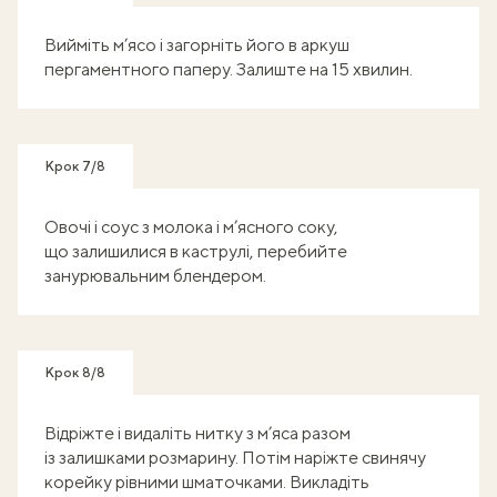
Вийміть м’ясо і загорніть його в аркуш
пергаментного паперу. Залиште на 15 хвилин.
Крок 7/8
Овочі і соус з молока і м’ясного соку,
що залишилися в каструлі, перебийте
занурювальним блендером.
Крок 8/8
Відріжте і видаліть нитку з м’яса разом
із залишками розмарину. Потім наріжте свинячу
корейку рівними шматочками. Викладіть