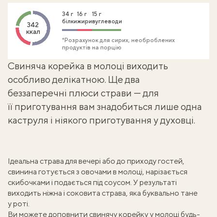
34 г
16 г
15 г
білки
жири
вуглеводи
342
ккал
*Розрахунок для сирих, необроблених
продуктів на порцію
Свиняча корейка в молоці виходить
особливо делікатною. Ще два
беззаперечні плюси страви — для
її приготування вам знадобиться лише одна
каструля і ніякого приготування у духовці.
Ідеальна страва для вечері або до приходу гостей,
свинина готується з овочами в молоці, нарізається
скибочками і подається під соусом. У результаті
виходить ніжна і соковита страва, яка буквально тане
у роті.
Ви можете доповнити свинячу корейку у молоці будь-