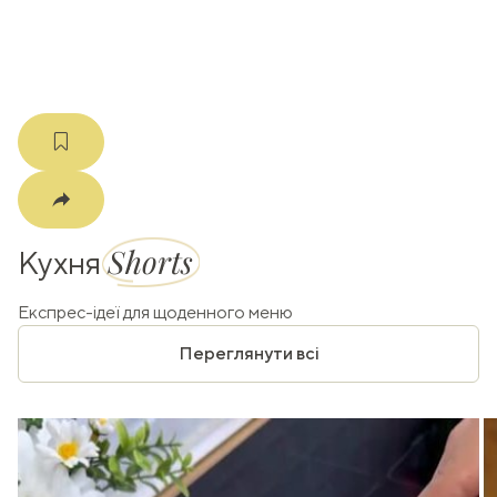
m
Shorts
Кухня
Експрес-ідеї для щоденного меню
Переглянути всі