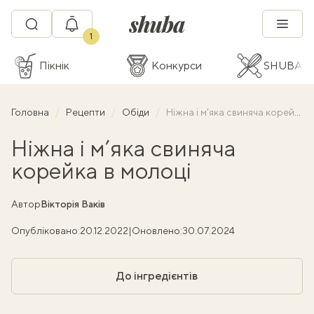
1
Пікнік
Конкурси
SHUBA C
Головна
Рецепти
Обіди
Ніжна і м’яка свиняча корейка в молоці
Ніжна і м’яка свиняча
корейка в молоці
Автор
Вікторія Ваків
Опубліковано:
20.12.2022
|
Оновлено:
30.07.2024
До інгредієнтів