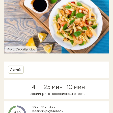
Фото: Depositphotos
Легкий!
4
25 мин
10 мин
порции
приготовление
подготовка
29 г
18 г
47 г
белки
жиры
углеводы
449