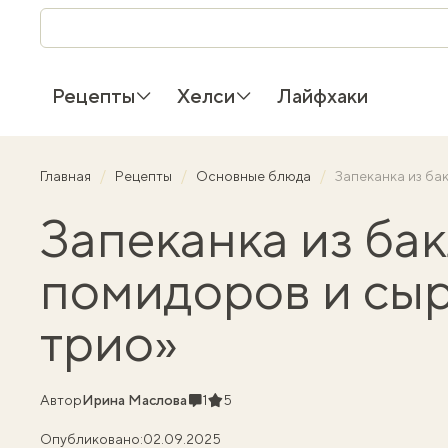
Рецепты
Хелси
Лайфхаки
Главная
Рецепты
Основные блюда
Запеканка из ба
Запеканка из ба
помидоров и сы
трио»
Комментарии
Рейтинг
Автор
Ирина Маслова
1
5
Опубликовано:
02.09.2025