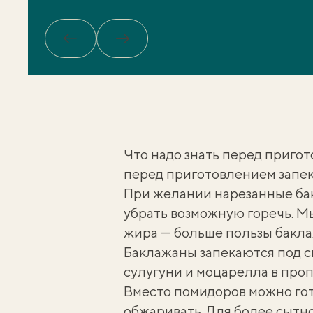
Обратно
Вперед
Что надо знать перед приго
перед приготовлением запе
При желании нарезанные бак
убрать возможную горечь. М
жира — больше
пользы бакл
Баклажаны запекаются под 
сулугуни и моцарелла в пропо
Вместо помидоров можно го
обжаривать. Для более сытно