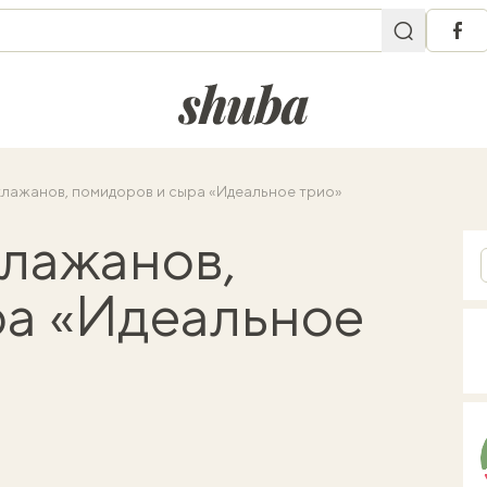
fac
shuba.life
клажанов, помидоров и сыра «Идеальное трио»
клажанов,
ра «Идеальное