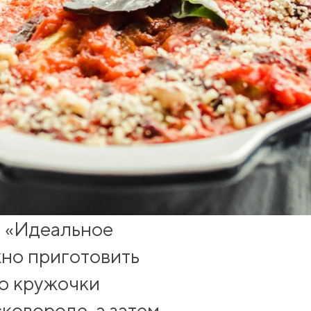
а «Идеальное
жно
приготовить
о кружочки
ковороде, а затем