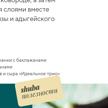
я слоями вместе
нзы и адыгейского
канки с баклажанами
анами
в и сыра «Идеальное трио»
полезности