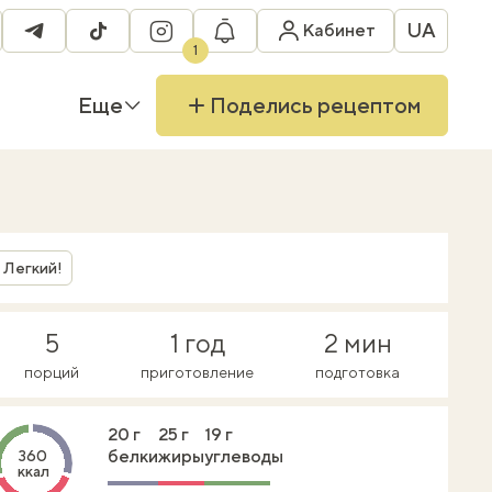
UA
Кабинет
ebook
telegram
tiktok
instagram
1
Еще
Поделись рецептом
Легкий!
5
1 год
2 мин
порций
приготовление
подготовка
20 г
25 г
19 г
белки
жиры
углеводы
360
ккал