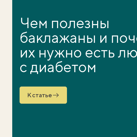
Чем полезны
баклажаны и по
их нужно есть л
с диабетом
К статье