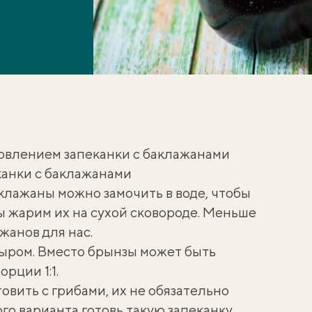
товлением запеканки с баклажанами
канки с баклажанами
лажаны можно замочить в воде, чтобы
ы жарим их на сухой сковороде. Меньше
ажанов
для нас.
сыром
. Вместо брынзы может быть
рции 1:1.
товить
с грибами
, их не обязательно
го варианта готовь такую
запеканку