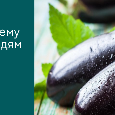
чему
юдям