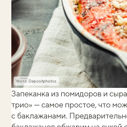
Фото: Depositphotos
Запеканка из помидоров и сыр
трио» — самое простое, что мо
с баклажанами
. Предварительн
баклажанов обжарим на сухой с