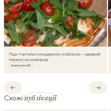
Піца-тортилья з моцарелою і ковбасою — швидкий
перекус на сковороді
Автор
kozina_food0
Назад
Впере
публікації
Схожі