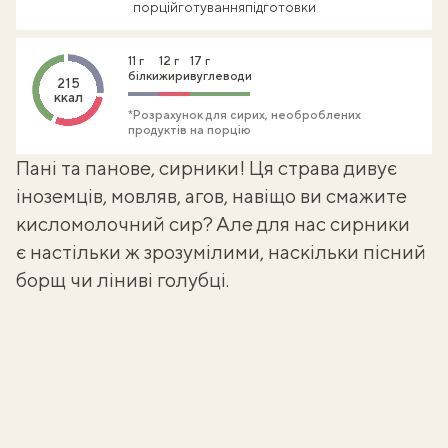
порцій
готування
підготовки
11 г
12 г
17 г
білки
жири
вуглеводи
215
ккал
*Розрахунок для сирих, необроблених
продуктів на порцію
Пані та панове, сирники! Ця страва дивує
іноземців, мовляв, агов, навіщо ви смажите
кисломолочний сир? Але для нас сирники
є настільки ж зрозумілими, наскільки
пісний
борщ
чи
ліниві голубці
.