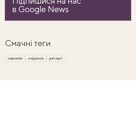
Підпишися на нас
в Google News
Смачні теги
сирники
сніданок
десерт
ати