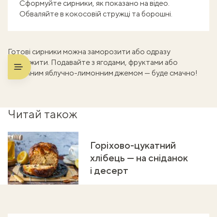
Сформуйте сирники, як показано на відео.
Обваляйте в кокосовій стружці та борошні.
Готові сирники можна заморозити або одразу
посмажити. Подавайте з ягодами, фруктами або
желейним яблучно-лимонним джемом
— буде смачно!
Читай також
Горіхово-цукатний
хлібець — на сніданок
і десерт