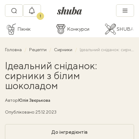
1
Пікнік
Конкурси
SHUBA C
Головна
Рецепти
Сирники
Ідеальний сніданок: сирники з білим шоколадом
Ідеальний сніданок:
сирники з білим
шоколадом
Автор
Юлія Звєрькова
Опубліковано:
25.12.2023
До інгредієнтів