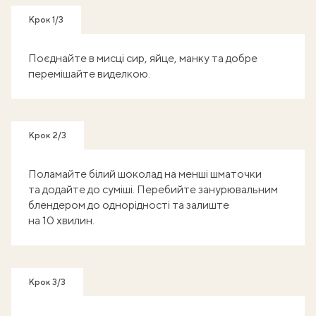
Крок 1/3
Поєднайте в мисці сир, яйце, манку та добре
перемішайте виделкою.
Крок 2/3
Поламайте білий шоколад на менші шматочки
та додайте до суміші. Перебийте занурювальним
блендером до однорідності та залиште
на 10 хвилин.
Крок 3/3