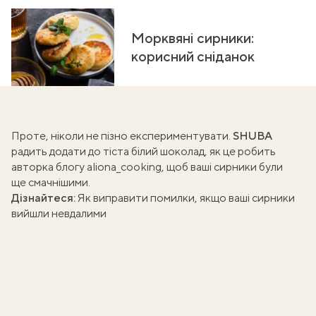
Морквяні сирники:
корисний сніданок
Проте, ніколи не пізно експериментувати.
SHUBA
радить додати до тіста
білий шоколад
, як це робить
авторка блогу aliona_cooking, щоб ваші сирники були
ще смачнішими.
Дізнайтеся:
Як виправити помилки, якщо ваші сирники
вийшли невдалими