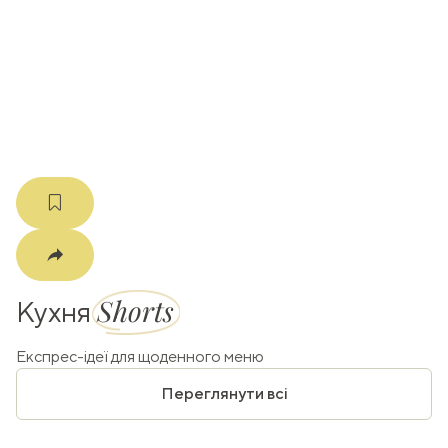
k
m
Shorts
Кухня
Експрес-ідеї для щоденного меню
Переглянути всі