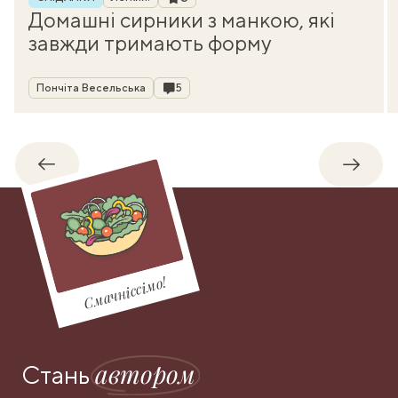
Домашні сирники з манкою, які
завжди тримають форму
Автор
Коментарі
Пончіта Весельська
5
Назад
Впере
Смачніссімо!
автором
Стань