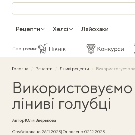
Рецепти
Хелсі
Лайфхаки
Пікнік
Конкурси
Спецтеми:
Головна
Рецепти
Ліниві рецепти
Використовуємо зал
Використовуємо 
ліниві голубці
Автор
Юлія Звєрькова
Опубліковано:
26.11.2023
|
Оновлено:
02.12.2023