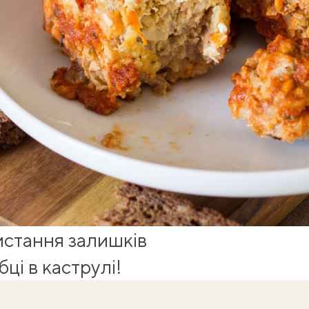
истання залишків
ці в каструлі!