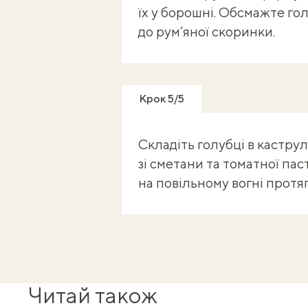
їх у борошні. Обсмажте гол
до рум’яної скоринки.
Крок 5/5
Складіть голубці в кастру
зі сметани та томатної па
на повільному вогні протя
Читай також