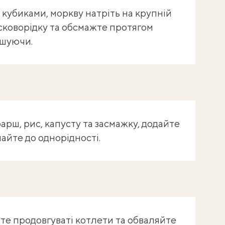
кубиками, моркву натріть на крупній
 сковорідку та обсмажте протягом
ішуючи.
арш, рис, капусту та засмажку, додайте
шайте до однорідності.
е продовгуваті котлети та обваляйте