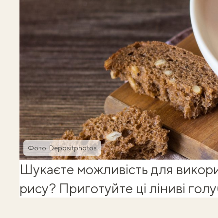
Фото: Depositphotos
Шукаєте можливість для викор
рису? Приготуйте ці ліниві голуб