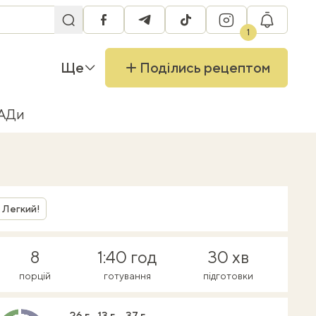
facebook
telegram
tiktok
instagram
RU
1
Ще
Поділись рецептом
БАДи
Легкий!
8
1:40 год
30 хв
порцій
готування
підготовки
26 г
13 г
37 г