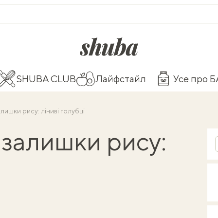
shuba.life
SHUBA CLUB
Лайфстайл
Усе про 
ишки рису: ліниві голубці
залишки рису: