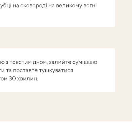
убці на сковороді на великому вогні
лю з товстим дном, залийте сумішшю
сти та поставте тушкуватися
гом 30 хвилин.