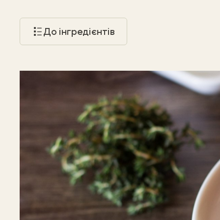
До інгредієнтів