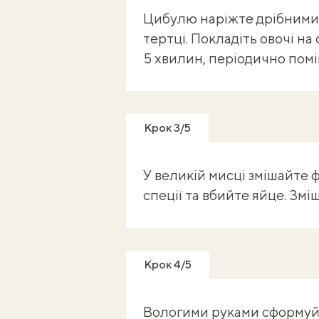
Цибулю наріжте дрібними 
тертці. Покладіть овочі на
5 хвилин, періодично пом
Крок 3/5
У великій мисці змішайте ф
спеції та вбийте яйце. Змі
Крок 4/5
Вологими руками сформуйт