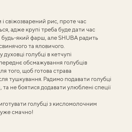
 і
свіжозварений рис
, проте час
ся, адже крупі треба буде дати час
и будь-який фарш, але SHUBA радить
винячого та яловичого.
у духовці голубці в кетчупі
переднє обсмажування голубців
ля того, щоб готова страва
сля тушкування. Радимо подавати голубці
ли, та не боятися додавати
улюблені спеції
иготувати
голубці з кисломолочним
дуже смачно!