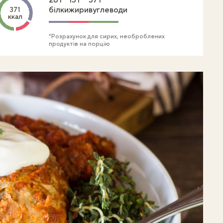
білки
жири
вуглеводи
371
ккал
*Розрахунок для сирих, необроблених
продуктів на порцію