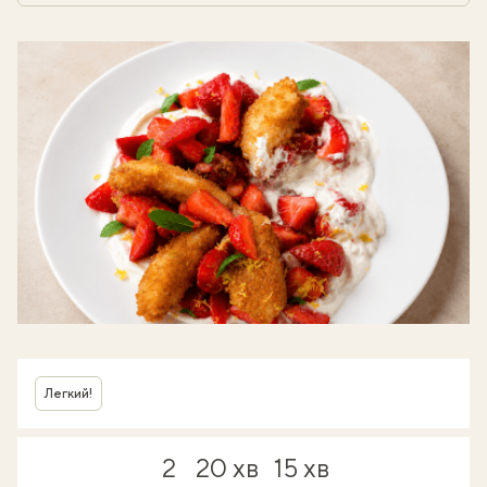
Легкий!
2
20 хв
15 хв