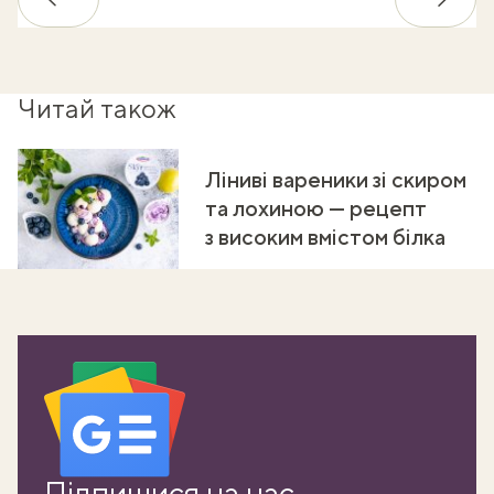
Назад
Впере
Читай також
Ліниві вареники зі скиром
та лохиною — рецепт
з високим вмістом білка
Підпишися на нас