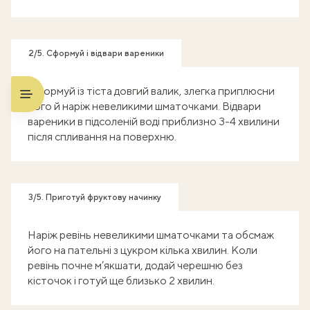
2/5. Сформуй і відвари вареники
Сформуй із тіста довгий валик, злегка приплюсни
його й наріж невеликими шматочками. Відвари
вареники в підсоленій воді приблизно 3-4 хвилини
після спливання на поверхню.
3/5. Приготуй фруктову начинку
Наріж ревінь невеликими шматочками та обсмаж
його на пательні з цукром кілька хвилин. Коли
ревінь почне м’якшати, додай черешню без
кісточок і готуй ще близько 2 хвилин.