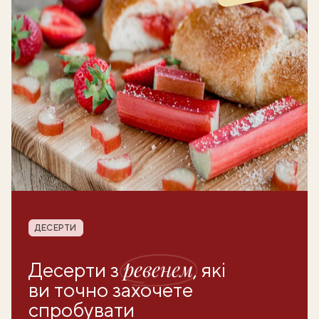
Рубрика
ДЕСЕРТИ
ревенем
Десерти з
, які
ви точно захочете
спробувати