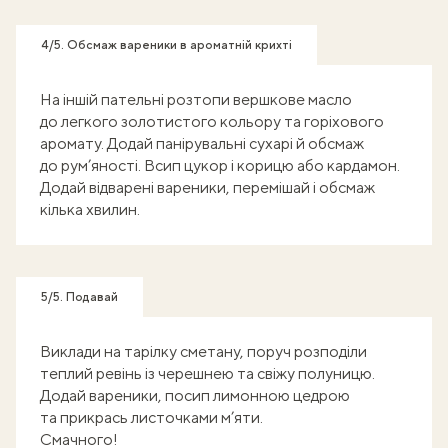
4/5. Обсмаж вареники в ароматній крихті
На іншій пательні розтопи вершкове масло
до легкого золотистого кольору та горіхового
аромату. Додай панірувальні сухарі й обсмаж
до рум’яності. Всип цукор і корицю або кардамон.
Додай відварені вареники, перемішай і обсмаж
кілька хвилин.
5/5. Подавай
Виклади на тарілку сметану, поруч розподіли
теплий ревінь із черешнею та свіжу полуницю.
Додай вареники, посип лимонною цедрою
та прикрась листочками м’яти.
Смачного!