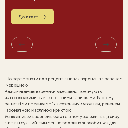
До статті
Назад
Вперед
Що варто знати про рецепт лінивих вареників з ревенем
і черешнею
Класичні ліниві вареники вже давно поєднують
як із солодкими, так і з солоними начинками. В цьому
рецепті ми поєднаємо їх з сезонними ягодами, ревенем
і ароматною масляною крихтою.
Успіх лінивих вареників багато в чому залежить від сиру.
Чим він сухіший, тим менше борошна знадобиться для