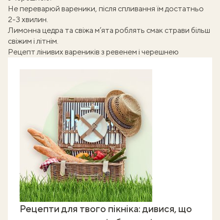
Не переварюй вареники, після спливання їм достатньо
2-3 хвилин.
Лимонна цедра та свіжа м’ята роблять смак страви більш
свіжим і літнім.
Рецепт лінивих вареників з ревенем і черешнею
Рецепти для твого пікніка: дивися, що