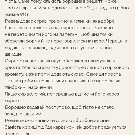
тіста. Саме тому кількість борошна в рецепті може
трохи відрізнятися: іноді достатньо 60 г, а іноді потрібно
майже 90 г.
Ревінь додає страві приємної кислинки, яка добре
балансує солодкість ягід і сирного тіста. Важливо
не перетримати його на пательні, щоб шматочки
зберегли форму й не перетворилися на пюре. Черешню
додають наприкінці, адже вона готується значно
швидше.
Окремої уваги заслуговує обсмажена панірувальна
крихта. Масло спочатку доводять до легкого горіхового
аромату, а вже потім додають сухарі. Саме ця проста
техніка робить смак
лінивих вареників із сиром
більш
глибоким і насиченим.
Якщо сир вологий, попередньо відтисни його через
марлю.
Борошно додавай поступово, щоб тісто не стало
занадто щільним.
Ревінь можна замінити сливою або абрикосами.
Замість кориці підійде кардамон, він добре поєднується
з черешнею.