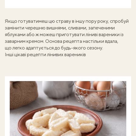
Якщо готуватимеш цю страву в іншу пору року, спробуй
замінити черешню вишнями, сливами, запеченими
яблуками або ж можеш приготувати
ліниві вареники із
заварним кремом
. Основа рецепта настільки вдала,
що легко адаптується до будь-якого сезону.
Інші цікаві рецепти лінивих вареників