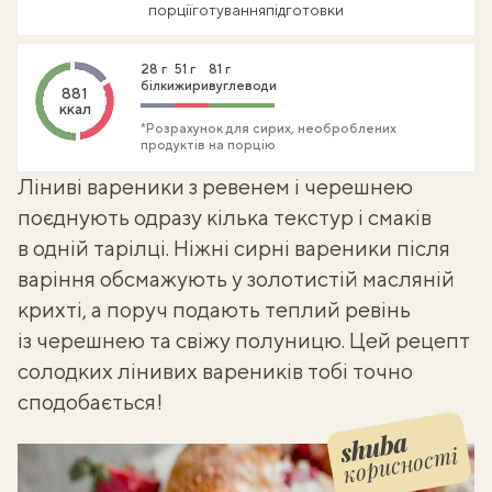
порції
готування
підготовки
28 г
51 г
81 г
білки
жири
вуглеводи
881
ккал
*Розрахунок для сирих, необроблених
продуктів на порцію
Ліниві вареники з ревенем і черешнею
поєднують одразу кілька текстур і смаків
в одній тарілці. Ніжні сирні вареники після
варіння обсмажують у золотистій масляній
крихті, а поруч подають теплий ревінь
із черешнею та свіжу полуницю. Цей
рецепт
солодких лінивих вареників
тобі точно
сподобається!
корисності
Shuba корисності