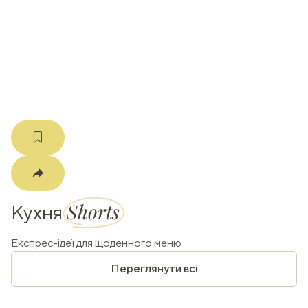
k
m
Shorts
Кухня
Експрес-ідеї для щоденного меню
Переглянути всі