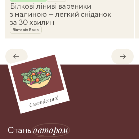
Білкові ліниві вареники
з малиною — легкий сніданок
за 30 хвилин
Автор
Вікторія Ваків
Назад
Впере
Смачніссімо!
автором
Стань