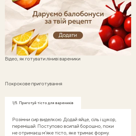
Готуй, знімай кроки - отримуй балобонуси!
Відео, як готувати ліниві вареники
Покрокове приготування
1/5. Приготуй тісто для вареників
Розімни сир виделкою. Додай яйце, сіль і цукор,
перемішай. Поступово всипай борошно, поки
не отримаєш м’яке тісто, яке тримає форму.