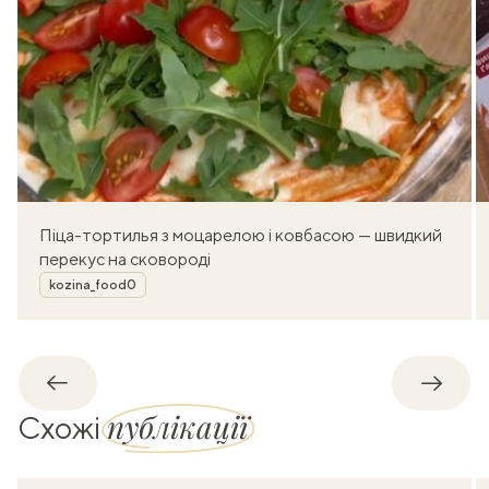
Піца-тортилья з моцарелою і ковбасою — швидкий
перекус на сковороді
Автор
kozina_food0
Назад
Впере
публікації
Схожі