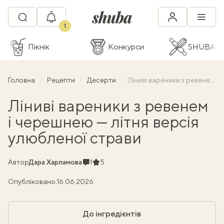
1
Пікнік
Конкурси
SHUBA C
Головна
Рецепти
Десерти
Ліниві вареники з ревенем і черешнею — літня версія улюбленої страви
Ліниві вареники з ревенем
і черешнею — літня версія
улюбленої страви
Коментарі
Рейтинг
Автор
Дара Харламова
1
5
Опубліковано:
16.06.2026
До інгредієнтів