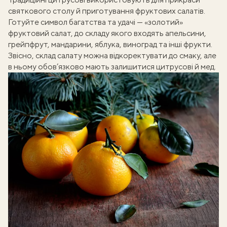
святкового столу й приготування фруктових салатів.
Готуйте символ багатства та удачі — «золотий»
фруктовий салат, до складу якого входять апельсини,
грейпфрут, мандарини, яблука, виноград та інші фрукти.
Звісно, склад салату можна відкоректувати до смаку, але
в ньому обов’язково мають залишитися цитрусові й мед.