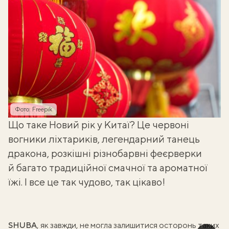
Фото: Freepik
Що таке Новий рік у Китаї? Це червоні
вогники ліхтариків, легендарний танець
дракона, розкішні різнобарвні феєрверки
й багато традиційної смачної та ароматної
їжі. І все це так чудово, так цікаво!
SHUBA
, як завжди, не могла залишитися осторонь таких