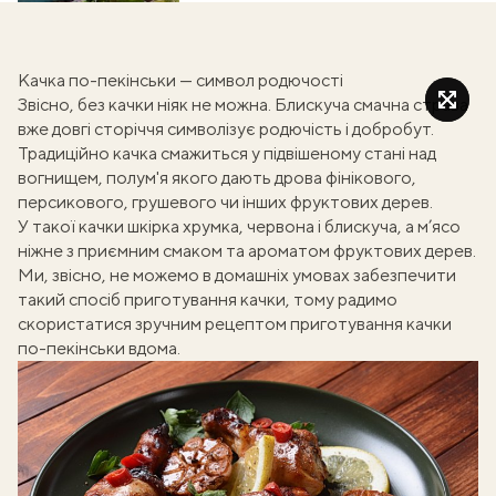
Качка по-пекінськи — символ родючості
Звісно, без качки ніяк не можна. Блискуча смачна страва
вже довгі сторіччя символізує родючість і добробут.
Традиційно качка смажиться у підвішеному стані над
вогнищем, полум'я якого дають дрова фінікового,
персикового, грушевого чи інших фруктових дерев.
У такої качки шкірка хрумка, червона і блискуча, а м’ясо
ніжне з приємним смаком та ароматом фруктових дерев.
Ми, звісно, не можемо в домашніх умовах забезпечити
такий спосіб приготування качки, тому радимо
скористатися зручним рецептом приготування качки
по-пекінськи вдома.