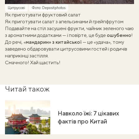
Цитрусові
Фото: Depositphotos
Як приготувати фруктовий салат
Як приготувати салат з апельсинами й грейпфрутом
Подавайте на стіл засушені фрукти,
чайник зеленого чаю
з ароматними додатками
— і повірте, це буде
ошубенно
!
До речі, «
мандарин» з китайської
— це «удача», тому
заведено обдаровувати цитрусовими гостей і родичів
наприкінці застілля.
Смачного! Хай щастить!
Читай також
Навколо їжі: 7 цікавих
фактів про Китай