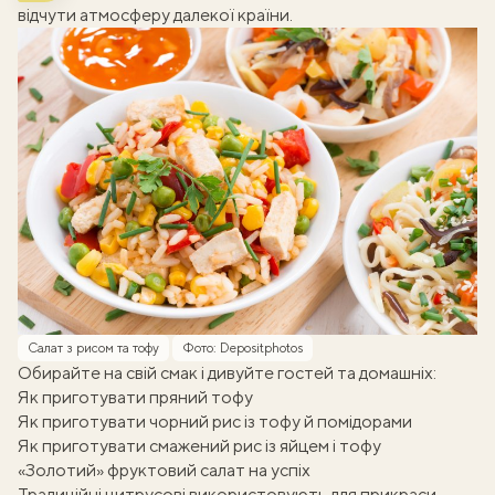
відчути атмосферу далекої країни.
Салат з рисом та тофу
Фото: Depositphotos
Обирайте на свій смак і дивуйте гостей та домашніх:
Як приготувати пряний тофу
Як приготувати чорний рис із тофу й помідорами
Як приготувати смажений рис із яйцем і тофу
«Золотий» фруктовий салат на успіх
Традиційні цитрусові використовують для прикраси