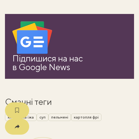
ати
Підпишися на нас
k
в Google News
m
Смачні теги
китайська їжа
суп
пельмені
картопля фрі