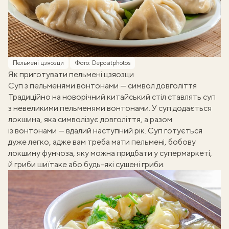
Пельмені цзяозци
Фото: Depositphotos
Як приготувати пельмені цзяозци
Суп з пельменями вонтонами — символ довголіття
Традиційно на новорічний китайський стіл ставлять суп
з невеликими пельменями вонтонами. У суп додається
локшина, яка символізує довголіття, а разом
із вонтонами — вдалий наступний рік. Суп готується
дуже легко, адже вам треба мати пельмені, бобову
локшину фунчоза, яку можна придбати у супермаркеті,
й гриби шиїтаке або будь-які сушені гриби.