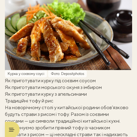
Курка у соєвому соусі
Фото: Depositphotos
Як приготувати курку під соєвим соусом
Як приготувати морського окуня з імбиром
Як приготувати курку з апельсинами
Традиційні тофу й рис
На новорічному столі у китайської родини обов’язково
будуть страви з рисом і тофу. Разом із соєвими
соусами — це символи традиційної китайської кухні.
Пропонуємо зробити пряний тофу із часником
та салати з рисом — ці нескладні страви так і надихають