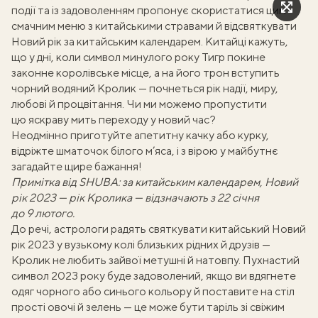
події та із задоволенням пропонує скористатися цим
смачним меню з китайськими стравами й відсвяткувати
Новий рік за китайським календарем. Китайці кажуть,
що у дні, коли символ минулого року Тигр покине
законне королівське місце, а на його трон вступить
чорний водяний Кролик — почнеться рік надії, миру,
любові й процвітання. Чи ми можемо пропустити
цю яскраву мить переходу у новий час?
Неодмінно приготуйте апетитну качку або курку,
відріжте шматочок білого м’яса, і з вірою у майбутнє
загадайте щире бажання!
Примітка від SHUBA: за китайським календарем, Новий
рік 2023 — рік Кролика — відзначають з 22 січня
до 9 лютого.
До речі, астрологи радять святкувати китайський Новий
рік 2023 у вузькому колі близьких рідних й друзів —
Кролик не любить зайвої метушні й натовпу. Пухнастий
символ 2023 року буде задоволений, якщо ви вдягнете
одяг чорного або синього кольору й поставите на стіл
прості овочі й зелень — це може бути таріль зі свіжим