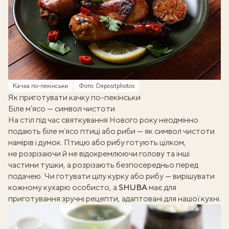
Качка по-пекінськи
Фото: Depositphotos
Як приготувати качку по-пекінськи
Біле м’ясо — символ чистоти
На стіл під час святкування Нового року неодмінно
подають біле м`ясо птиці або риби — як символ чистоти
намірів і думок. Птицю або рибу готують цілком,
не розрізаючи й не відокремлюючи голову та інші
частини тушки, а розрізають безпосередньо перед
подачею. Чи готувати цілу курку або рибу — вирішувати
кожному кухарю особисто, а
SHUBA
має для
приготування зручні рецепти, адаптовані для нашої кухні.