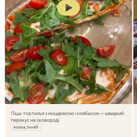
Play
Піца-тортилья з моцарелою і ковбасою — швидкий
перекус на сковороді
Автор
kozina_food0