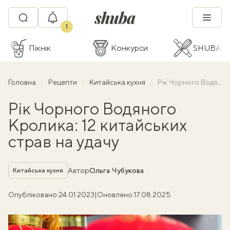
1
Пікнік
Конкурси
SHUBA C
Головна
Рецепти
Китайська кухня
Рік Чорного Водяного Кролика: 12 китайських страв на удачу
Рік Чорного Водяного
Кролика: 12 китайських
страв на удачу
Рубрика
Автор
Ольга Чубукова
Китайська кухня
Опубліковано:
24.01.2023
|
Оновлено:
17.08.2025