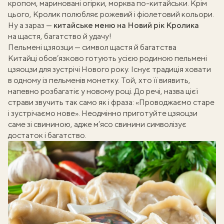
кропом, мариновані огірки, морква по-китайськи. Крім
цього, Кролик полюбляє рожевий і фіолетовий кольори.
Ну а зараз —
китайське меню на Новий рік Кролика
на щастя, багатство й удачу!
Пельмені цзяозци — символ щастя й багатства
Китайці обов’язково готують усією родиною пельмені
цзяоцзи для зустрічі Нового року. Існує традиція ховати
в одному із пельменів монетку. Той, хто її виявить,
напевно розбагатіє у новому році. До речі, назва цієї
страви звучить так само як і фраза: «Проводжаємо старе
і зустрічаємо нове». Неодмінно приготуйте цзяоцзи
саме зі свининою, адже м’ясо свинини символізує
достаток і багатство.