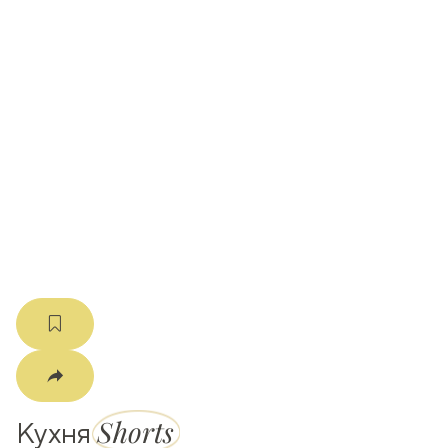
ати
k
m
Shorts
Кухня