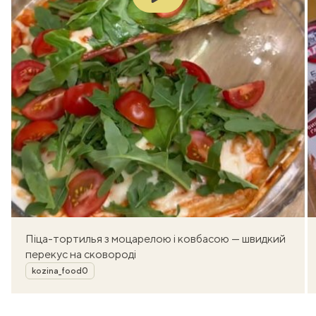
Піца-тортилья з моцарелою і ковбасою — швидкий
перекус на сковороді
Автор
kozina_food0