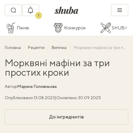
1
Пікнік
Конкурси
SHUBA C
Головна
Рецепти
Випічка
Морквяні мафіни за три простих кроки
Морквяні мафіни за три
простих кроки
Автор
Марина Головньова
Опубліковано:
13.08.2023
|
Оновлено:
30.09.2025
До інгредієнтів