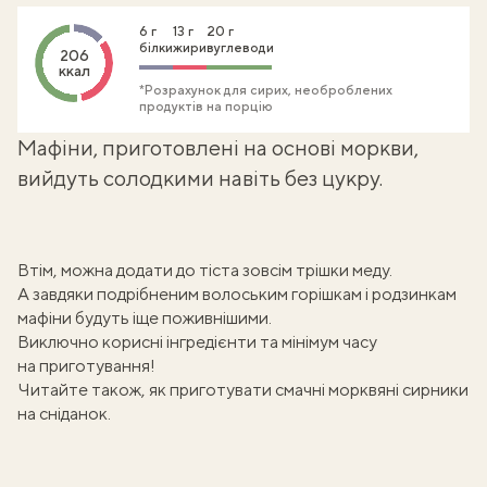
6 г
13 г
20 г
білки
жири
вуглеводи
206
ккал
*Розрахунок для сирих, необроблених
продуктів на порцію
Мафіни, приготовлені на основі моркви,
вийдуть солодкими навіть без цукру.
Втім, можна додати до тіста зовсім трішки меду.
А завдяки подрібненим волоським горішкам і родзинкам
мафіни будуть іще поживнішими.
Виключно корисні інгредієнти та мінімум часу
на приготування!
Читайте також, як приготувати
смачні морквяні сирники
на сніданок.