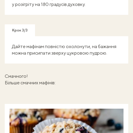
у розігріту на 180 градусів духовку.
Крок 3/3
Дайте мафінам повністю охолонути, на бажання
можна присипати зверху цукровою пудрою.
Смачного!
Більше смачних мафінів: