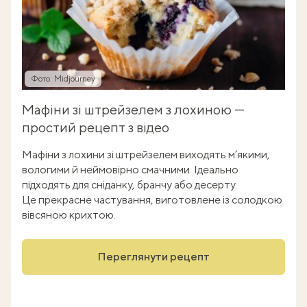
Фото: Midjourney
Мафіни зі штрейзелем з лохиною —
простий рецепт з відео
Мафіни з лохини зі штрейзелем виходять м’якими,
вологими й неймовірно смачними. Ідеально
підходять для сніданку, бранчу або десерту.
Це прекрасне частування, виготовлене із солодкою
вівсяною крихтою.
Переглянути рецепт