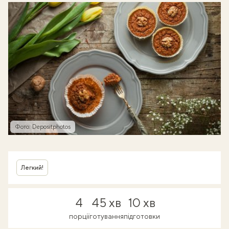
Фото: Depositphotos
Легкий!
4
45 хв
10 хв
порції
готування
підготовки