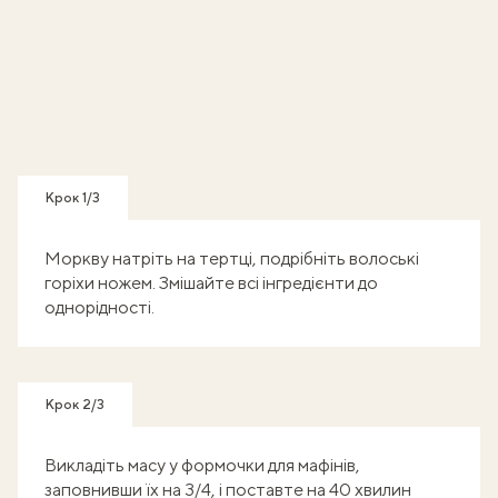
Крок 1/3
Моркву натріть на тертці, подрібніть волоські
горіхи ножем. Змішайте всі інгредієнти до
однорідності.
Крок 2/3
Викладіть масу у формочки для мафінів,
заповнивши їх на 3/4, і поставте на 40 хвилин