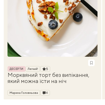
Рубрика
Рейтинг
5
ДЕСЕРТИ
Легкий!
Морквяний торт без випікання,
який можна їсти на ніч
Автор
Коментарі
Марина Головньова
4