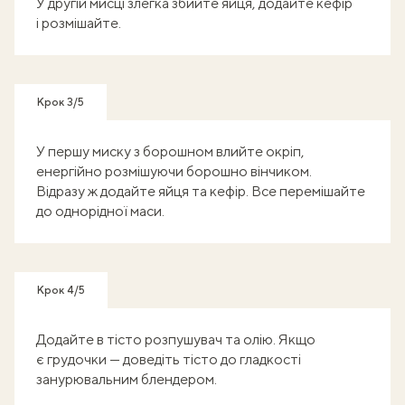
У другій мисці злегка збийте яйця, додайте кефір
і розмішайте.
Крок 3/5
У першу миску з борошном влийте окріп,
енергійно розмішуючи борошно вінчиком.
Відразу ж додайте яйця та кефір. Все перемішайте
до однорідної маси.
Крок 4/5
Додайте в тісто розпушувач та олію. Якщо
є грудочки — доведіть тісто до гладкості
занурювальним блендером.