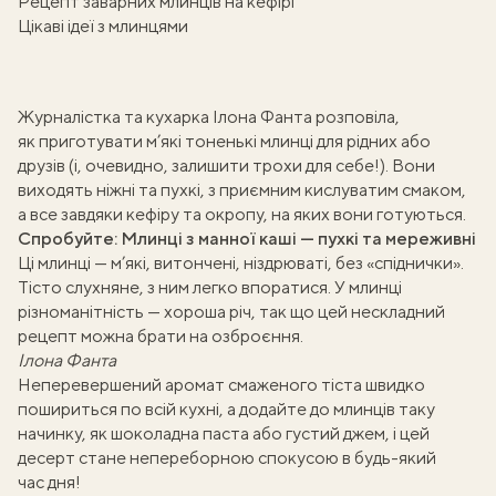
Рецепт заварних млинців на кефірі
Цікаві ідеї з млинцями
Журналістка та кухарка
Ілона Фанта
розповіла,
як приготувати м’які тоненькі млинці для рідних або
друзів (і, очевидно, залишити трохи для себе!). Вони
виходять ніжні та пухкі, з приємним кислуватим смаком,
а все завдяки кефіру та окропу, на яких вони готуються.
Спробуйте:
Млинці з манної каші — пухкі та мереживні
Ці млинці — м’які, витончені, ніздрюваті, без «спіднички».
Тісто слухняне, з ним легко впоратися. У млинці
різноманітність — хороша річ, так що цей нескладний
рецепт можна брати на озброєння.
Ілона Фанта
Неперевершений аромат смаженого тіста швидко
пошириться по всій кухні, а додайте до млинців таку
начинку, як
шоколадна паста
або
густий джем
, і цей
десерт стане непереборною спокусою в будь-який
час дня!