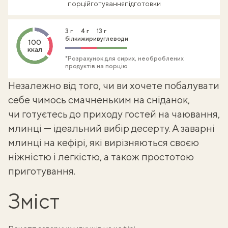
порцій
готування
підготовки
3 г
4 г
13 г
білки
жири
вуглеводи
100
ккал
*Розрахунок для сирих, необроблених
продуктів на порцію
Незалежно від того, чи ви хочете побалувати
себе чимось смачненьким на сніданок,
чи готуєтесь до приходу гостей на чаювання,
млинці
— ідеальний вибір десерту. А заварні
млинці на кефірі, які вирізняються своєю
ніжністю і легкістю, а також простотою
приготування.
Зміст