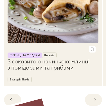
Рубрика
МЛИНЦІ ТА ОЛАДКИ
Легкий!
З соковитою начинкою: млинці
з помідорами та грибами
Автор
Вікторія Ваків
Назад
Впере