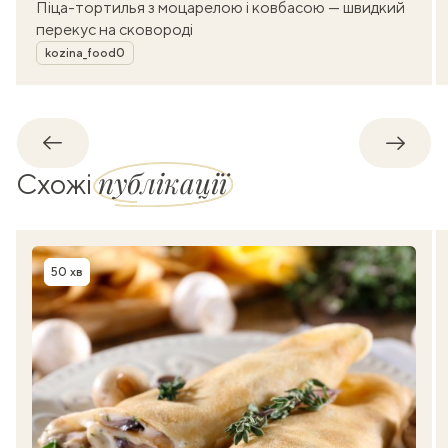
Піца-тортилья з моцарелою і ковбасою — швидкий
перекус на сковороді
Автор
kozina_food0
Назад
Впере
публікації
Схожі
50 хв
Час приготування