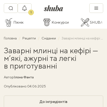
1
Пікнік
Конкурси
SHUBA C
Головна
Рецепти
Сніданки
Заварні млинці на кефірі — м’які, ажурні та легкі в приготуванні
Заварні млинці на кефірі —
м’які, ажурні та легкі
в приготуванні
Автор
Ілона Фанта
Опубліковано:
04.06.2025
До інгредієнтів