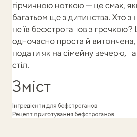
гірчичною ноткою — це смак, я
багатьом ще з дитинства. Хто з 
не їв
бефстроганов з гречкою
? 
одночасно проста й витончена, 
подати як на сімейну вечерю, та
стіл.
Зміст
Інгредієнти для бефстроганов
Рецепт приготування бефстроганов