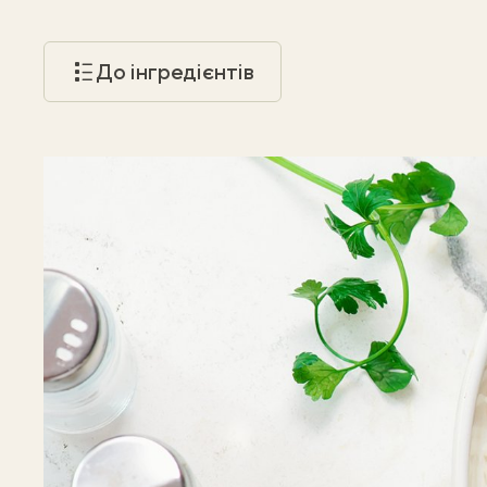
До інгредієнтів