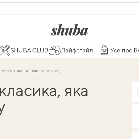
shuba.life
SHUBA CLUB
Лайфстайл
Усе про 
асика, яка не підвладна часу
класика, яка
су