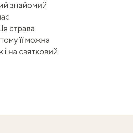
кий знайомий
нас
Ця страва
тому її можна
к і на святковий