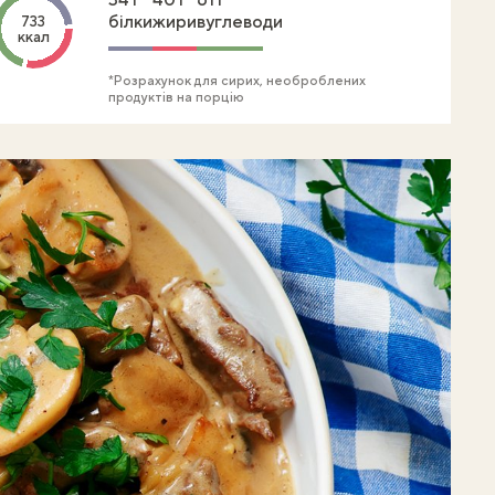
білки
жири
вуглеводи
733
ккал
*Розрахунок для сирих, необроблених
продуктів на порцію