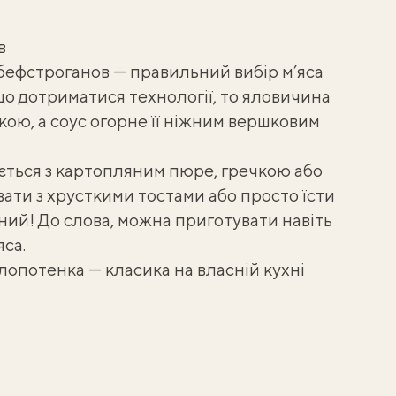
в
бефстроганов — правильний вибір м’яса
о дотриматися технології, то яловичина
кою, а соус огорне її ніжним вершковим
ється з картопляним пюре, гречкою або
вати з хрусткими тостами або просто їсти
ний! До слова, можна приготувати навіть
яса.
Клопотенка
— класика на власній кухні