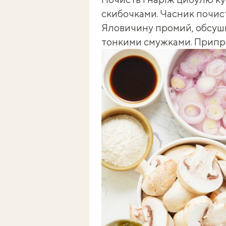
скибочками. Часник почист
Яловичину промий, обсуш
тонкими смужками. Припра