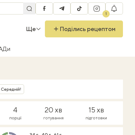
facebook
telegram
tiktok
instagram
RU
1
Ще
Поділись рецептом
БАДи
Середній!
4
20 хв
15 хв
порції
готування
підготовки
34 г
40 г
61 г