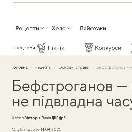
Рецепти
Хелсі
Лайфхаки
Пікнік
Конкурси
Спецтеми:
Головна
Рецепти
Основні страви
Бефстроганов — кл
Бефстроганов — 
не підвладна ча
Коментарі
Рейтинг
Автор
Вікторія Ваків
2
5
Опубліковано:
14.04.2025