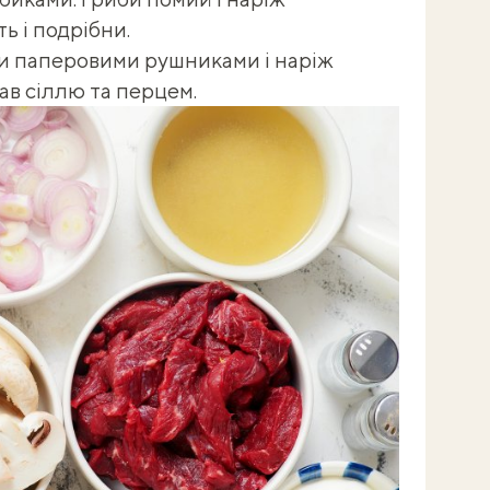
ь і подрібни.
и паперовими рушниками і наріж
в сіллю та перцем.