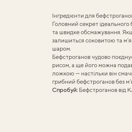
Інгредієнти для бефстрогано
Головний секрет ідеального 
та швидке обсмажування. Якщ
залишиться соковитою та м’я
шаром.
Бефстроганов чудово поєдну
рисом, а ще його можна пода
ложкою — настільки він смач
грибний бефстроганов
без м’
Спробуй:
Бефстроганов від 