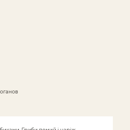
оганов
биками. Гриби помий і наріж