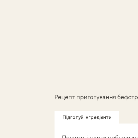
Рецепт приготування бефстр
Підготуй інгредієнти
Почисть і наріж цибулю ку