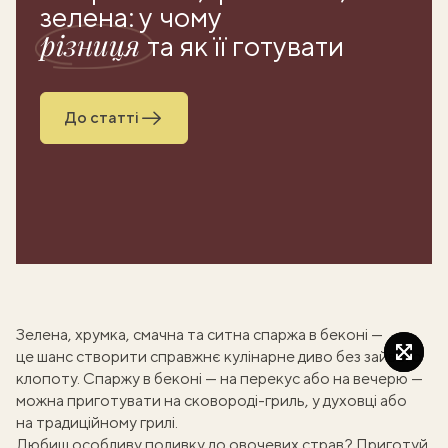
зелена: у чому
різниця
та як її готувати
До статті
Зелена, хрумка, смачна та ситна
спаржа
в беконі —
це шанс створити справжнє кулінарне диво без зайвого
клопоту. Спаржу в беконі — на перекус або на вечерю —
можна приготувати на сковороді-гриль, у духовці або
на традиційному грилі.
Любиш особливу поливку до овочевих страв? Приготуй