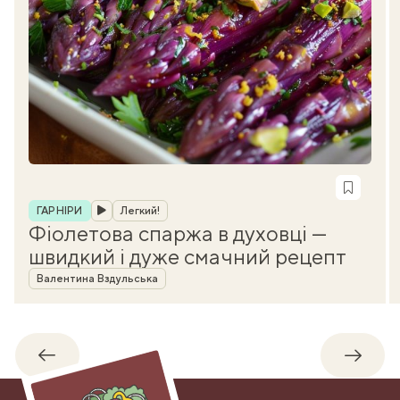
Рубрика
ГАРНІРИ
Легкий!
Фіолетова спаржа в духовці —
швидкий і дуже смачний рецепт
Автор
Валентина Вздульська
Назад
Впере