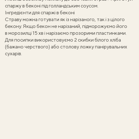
спаржу в беконі під голландським соусом
.
Інгредієнти для спаржі в беконі
Страву можна готувати як із нарізаного, так і з цілого
бекону. Якщо бекон не нарізаний, підморожуємо його
в морозилці 15 хв і нарізаємо прозорими пластинками.
Для посипки використовуємо 2 скибки білого хліба
(бажано черствого) або столову ложку панірувальних
сухарів.