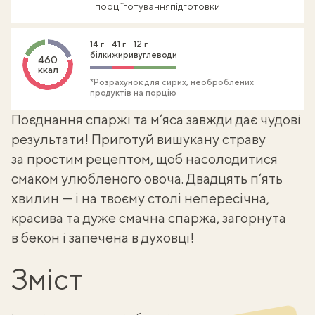
порції
готування
підготовки
14 г
41 г
12 г
білки
жири
вуглеводи
460
ккал
*Розрахунок для сирих, необроблених
продуктів на порцію
Поєднання
спаржі та м’яса
завжди дає чудові
результати! Приготуй вишукану страву
за простим рецептом, щоб насолодитися
смаком улюбленого овоча. Двадцять п’ять
хвилин — і на твоєму столі непересічна,
красива та дуже смачна спаржа, загорнута
в бекон і запечена в духовці!
Зміст