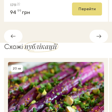
00
179
Перейти
99
94
грн
Назад
Впере
публікації
Схожі
20 хв
Час приготування