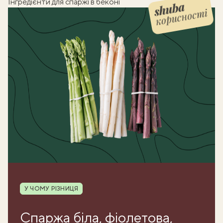
Інгредієнти для спаржі в беконі
корисності
Shuba корисності
Рубрика
У ЧОМУ РІЗНИЦЯ
Спаржа біла, фіолетова,