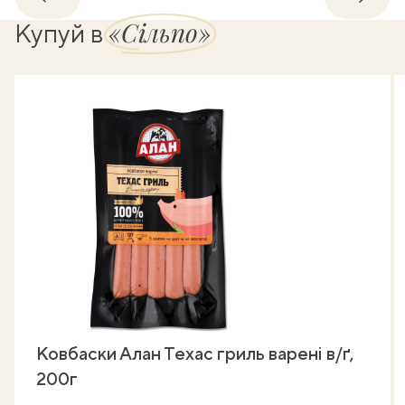
Назад
Впере
«Сільпо»
Купуй в
Ковбаски Алан Техас гриль варені в/ґ,
200г