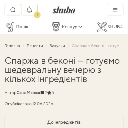
1
Пікнік
Конкурси
SHUBA C
Головна
Рецепти
Закуски
Спаржа в беконі — готуємо шедевральну вечерю з кількох інгредієнтів
Спаржа в беконі — готуємо
шедевральну вечерю з
кількох інгредієнтів
Коментарі
Рейтинг
Автор
Саня Малаш
2
5
Опубліковано:
12.06.2026
До інгредієнтів