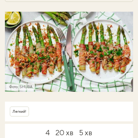
Фото: SHUBA
Легкий!
4
20 хв
5 хв