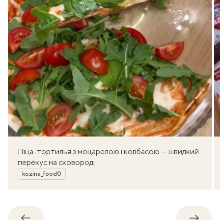
Піца-тортилья з моцарелою і ковбасою — швидкий
перекус на сковороді
Автор
kozina_food0