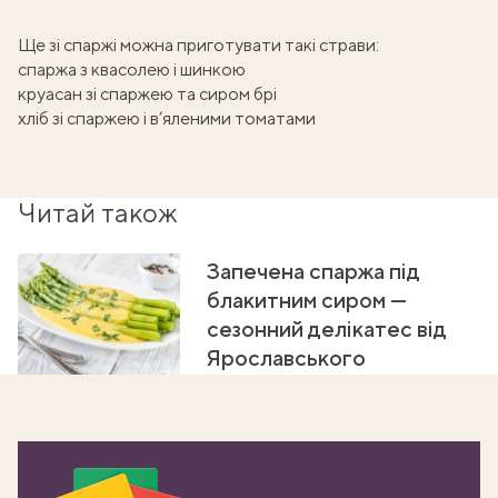
Ще зі спаржі можна приготувати такі страви:
спаржа з квасолею і шинкою
круасан зі спаржею та сиром брі
хліб зі спаржею і в’яленими томатами
Читай також
Запечена спаржа під
блакитним сиром —
сезонний делікатес від
Ярославського