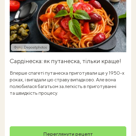
Фото: Depositphotos
Сардінеска: як путанеска, тільки краще!
Вперше спагеті путанеска приготували ще у 1950-х
роках, і вигадали цю страву випадково. Але вона
полюбилася багатьом за легкість в приготуванні
та швидкість процесу.
Переглянути рецепт