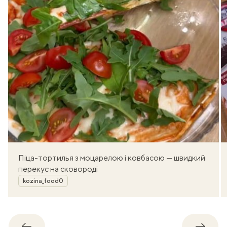
Піца-тортилья з моцарелою і ковбасою — швидкий
перекус на сковороді
Автор
kozina_food0