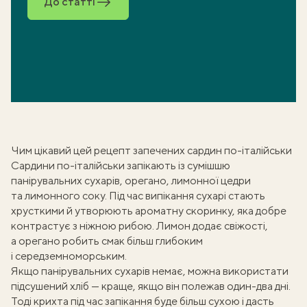
До статті
Чим цікавий цей рецепт запечених сардин по-італійськи
Сардини по-італійськи запікають із сумішшю
панірувальних сухарів,
орегано
, лимонної цедри
та лимонного соку. Під час випікання сухарі стають
хрусткими й утворюють ароматну скоринку, яка добре
контрастує з ніжною рибою. Лимон додає свіжості,
а орегано робить смак більш глибоким
і середземноморським.
Якщо панірувальних сухарів немає, можна використати
підсушений хліб — краще, якщо він полежав один-два дні.
Тоді крихта під час запікання буде більш сухою і дасть