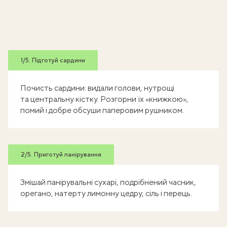
1/5. Підготуй сардини
Почисть сардини: видали голови, нутрощі
та центральну кістку. Розгорни їх «книжкою»,
помий і добре обсуши паперовим рушником.
2/5. Приготуй панірування
Змішай панірувальні сухарі, подрібнений часник,
орегано, натерту лимонну цедру, сіль і перець.