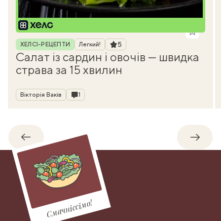
Рубрика
Рейтинг
5
ХЕЛСІ-РЕЦЕПТИ
Легкий!
Салат із сардин і овочів — швидка
страва за 15 хвилин
Автор
Коментарі
Вікторія Ваків
1
Назад
Впере
Смачніссімо!