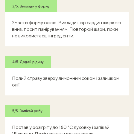
3/5. Виклади у форму
Змасти форму олією. Виклади шар сардин шкіркою
вниз, посип паніруванням. Повторюй шари, поки
не використаєш інгредієнти.
4/5. Додай рідину
Полий страву зверху лимонним соком і залишком
олії.
5/5. Запікай рибу
Постав у розігріту до 180 °C духовку і запікай
15 хвилин. Потім увімкни режим гриля