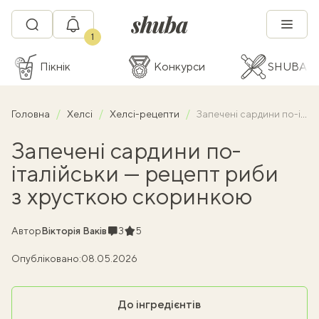
1
Пікнік
Конкурси
SHUBA C
Головна
Хелсі
Хелсі-рецепти
Запечені сардини по-італійськи — рецепт риби з хрусткою скоринкою
Запечені сардини по-
італійськи — рецепт риби
з хрусткою скоринкою
Коментарі
Рейтинг
Автор
Вікторія Ваків
3
5
Опубліковано:
08.05.2026
До інгредієнтів