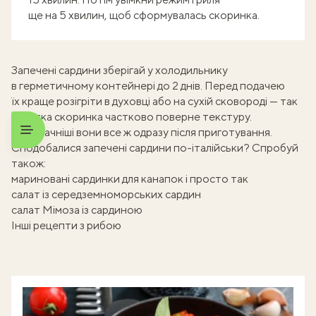
ще на 5 хвилин, щоб сформувалась скоринка.
Запечені сардини зберігай у холодильнику
в герметичному контейнері до 2 днів. Перед подачею
їх краще розігріти в духовці або на сухій сковороді — так
хрустка скоринка частково поверне текстуру.
Найсмачніші вони все ж одразу після приготування.
Сподобалися запечені сардини по-італійськи? Спробуй
також:
мариновані сардинки для канапок і просто так
салат із середземноморських сардин
салат Мімоза із сардиною
Інші рецепти з рибою