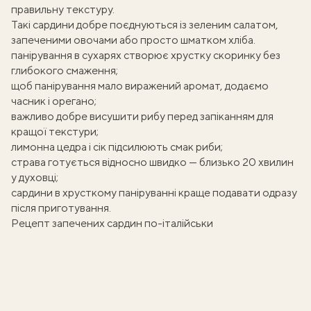
правильну текстуру.
Такі
сардини
добре поєднуються із зеленим салатом,
запеченими овочами або просто шматком хліба.
панірування в сухарях створює хрустку скоринку без
глибокого смаження;
щоб панірування мало виражений аромат, додаємо
часник і орегано;
важливо добре висушити рибу перед запіканням для
кращої текстури;
лимонна цедра і сік підсилюють смак риби;
страва готується відносно швидко — близько 20 хвилин
у духовці;
сардини в хрусткому паніруванні краще подавати одразу
після приготування.
Рецепт запечених сардин по-італійськи