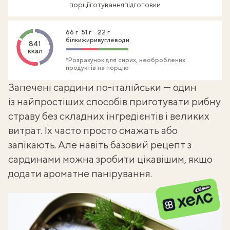
порції
готування
підготовки
66 г
51 г
22 г
білки
жири
вуглеводи
841
ккал
*Розрахунок для сирих, необроблених
продуктів на порцію
Запечені сардини по-італійськи — один
із найпростіших способів приготувати рибну
страву без складних інгредієнтів і великих
витрат. Їх часто просто смажать або
запікають. Але навіть базовий
рецепт з
сардинами
можна зробити цікавішим, якщо
додати ароматне панірування.