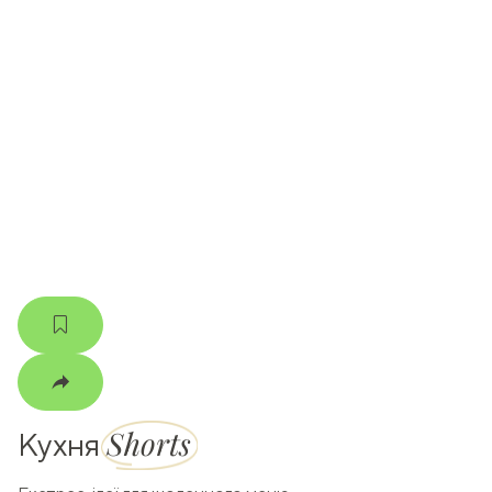
ати
k
m
Shorts
Кухня