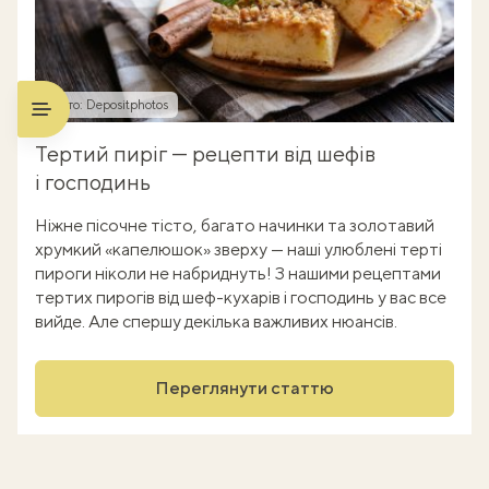
Фото: Depositphotos
Тертий пиріг — рецепти від шефів
і господинь
Ніжне пісочне тісто, багато начинки та золотавий
хрумкий «капелюшок» зверху — наші улюблені терті
пироги ніколи не набриднуть! З нашими рецептами
тертих пирогів від шеф-кухарів і господинь у вас все
вийде. Але спершу декілька важливих нюансів.
Переглянути статтю