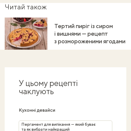
Читай також
Тертий пиріг із сиром
і вишнями — рецепт
з розмороженими ягодами
У цьому рецепті
чаклують
Кухонні девайси
Пергамент для випікання — який буває
та як вибрати найкращий