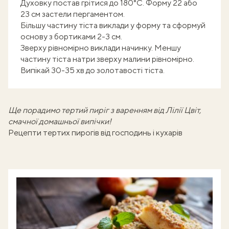
Духовку постав грітися до 180°С. Форму 22 або
23 см застели пергаментом.
Більшу частину тіста виклади у форму та сформуй
основу з бортиками 2-3 см.
Зверху рівномірно виклади начинку. Меншу
частину тіста натри зверху малини рівномірно.
Випікай 30-35 хв до золотавості тіста.
Ще порадимо
тертий пиріг з варенням від Лілії Цвіт
,
смачної домашньої випічки!
Рецепти тертих пирогів від господинь і кухарів