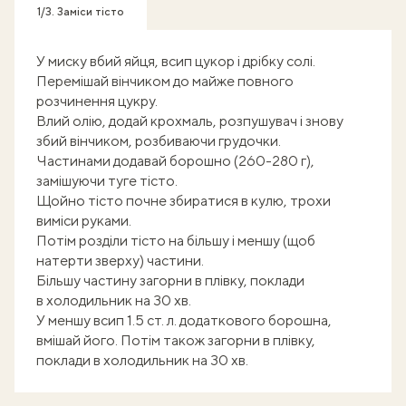
1/3. Заміси тісто
У миску вбий яйця, всип цукор і дрібку солі.
Перемішай вінчиком до майже повного
розчинення цукру.
Влий олію, додай крохмаль, розпушувач і знову
збий вінчиком, розбиваючи грудочки.
Частинами додавай борошно (260-280 г),
замішуючи туге тісто.
Щойно тісто почне збиратися в кулю, трохи
виміси руками.
Потім розділи тісто на більшу і меншу (щоб
натерти зверху) частини.
Більшу частину загорни в плівку, поклади
в холодильник на 30 хв.
У меншу всип 1.5 ст. л. додаткового борошна,
вмішай його. Потім також загорни в плівку,
поклади в холодильник на 30 хв.