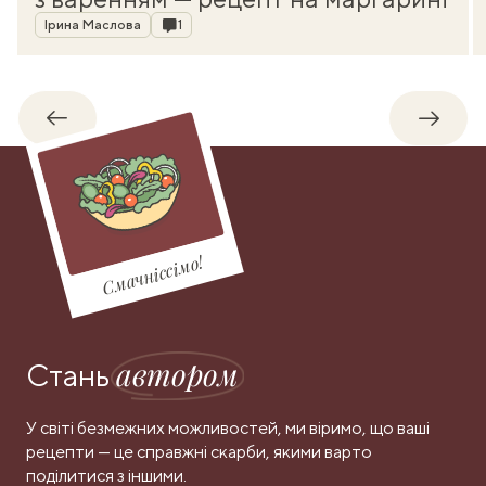
Автор
Коментарі
Ірина Маслова
1
Назад
Впере
Смачніссімо!
автором
Стань
У світі безмежних можливостей, ми віримо, що ваші
рецепти — це справжні скарби, якими варто
поділитися з іншими.