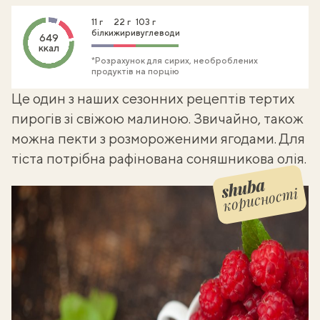
11 г
22 г
103 г
білки
жири
вуглеводи
649
ккал
*Розрахунок для сирих, необроблених
продуктів на порцію
Це один з наших сезонних рецептів
тертих
пирогів
зі свіжою малиною. Звичайно, також
можна пекти з розмороженими ягодами. Для
тіста потрібна рафінована соняшникова олія.
корисності
Shuba корисності