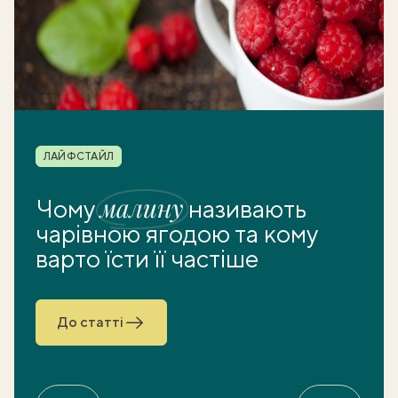
Рубрика
ЛАЙФСТАЙЛ
малину
Чому
називають
чарівною ягодою та кому
варто їсти її частіше
До статті