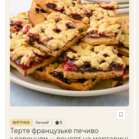
Рубрика
Рейтинг
5
ВИПІЧКА
Легкий!
Терте французьке печиво
з варенням — рецепт на маргарині