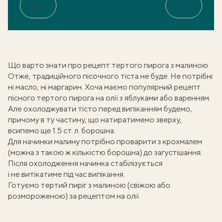
Назад
Вперед
Що варто знати про рецепт тертого пирога з малиною
Отже, традиційного
пісочного тіста
не буде. Не потрібні
ні масло, ні маргарин. Хоча маємо популярний рецепт
пісного тертого пирога на олії
з яблуками або варенням.
Але охолоджувати тісто перед випіканням будемо,
причому в ту частину, що натиратимемо зверху,
всипемо ще 1.5 ст. л. борошна.
Для начинки малину потрібно проварити з крохмалем
(можна з такою ж кількістю борошна) до загустішання.
Після охолодження начинка стабілізується
і не витікатиме під час випікання.
Готуємо тертий пиріг з малиною (свіжою або
розмороженою) за рецептом на олії