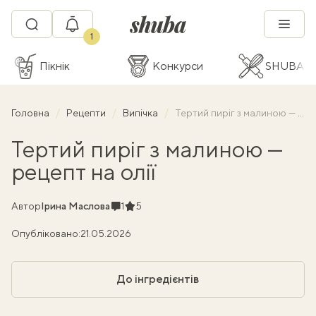
1
Пікнік
Конкурси
SHUBA C
Головна
Рецепти
Випічка
Тертий пиріг з малиною — рецепт на олії
Тертий пиріг з малиною —
рецепт на олії
Коментарі
Рейтинг
Автор
Ірина Маслова
1
5
Опубліковано:
21.05.2026
До інгредієнтів