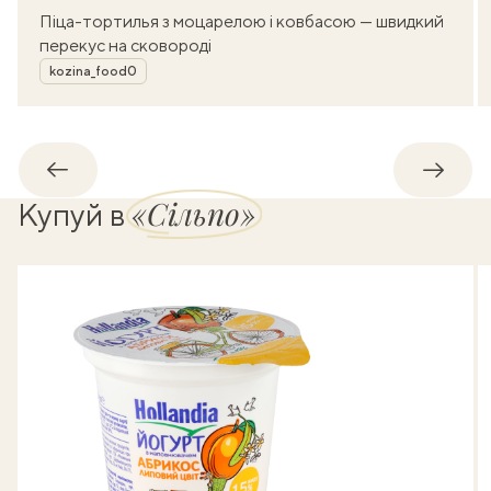
Піца-тортилья з моцарелою і ковбасою — швидкий
перекус на сковороді
Автор
kozina_food0
Назад
Впере
«Сільпо»
Купуй в