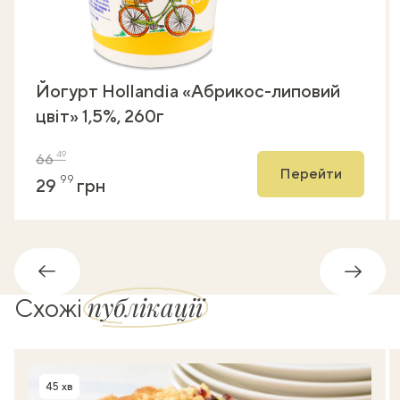
Йогурт Hollandia «Абрикос-липовий
цвіт» 1,5%, 260г
49
66
Перейти
99
29
грн
Назад
Впере
публікації
Схожі
45 хв
Час приготування