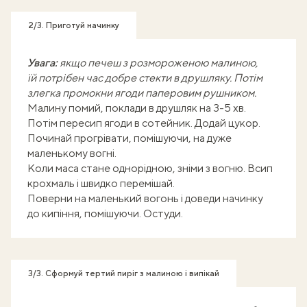
2/3. Приготуй начинку
Увага:
якщо печеш з розмороженою малиною,
їй потрібен час добре стекти в друшляку. Потім
злегка промокни ягоди паперовим рушником.
Малину помий, поклади в друшляк на 3-5 хв.
Потім пересип ягоди в сотейник. Додай цукор.
Починай прогрівати, помішуючи, на дуже
маленькому вогні.
Коли маса стане однорідною, зніми з вогню. Всип
крохмаль і швидко перемішай.
Поверни на маленький вогонь і доведи начинку
до кипіння, помішуючи. Остуди.
3/3. Сформуй тертий пиріг з малиною і випікай