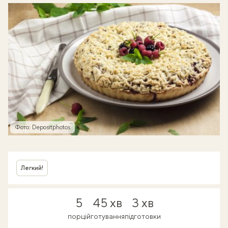
Фото: Depositphotos
Легкий!
5
45 хв
3 хв
порцій
готування
підготовки