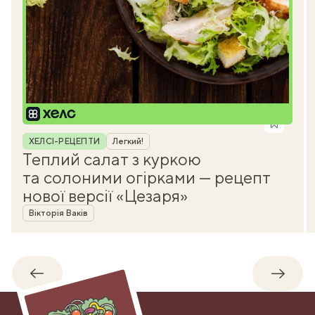
Рубрика
ХЕЛСІ-РЕЦЕПТИ
Легкий!
Теплий салат з куркою
та солоними огірками — рецепт
нової версії «Цезаря»
Автор
Вікторія Ваків
Назад
Впере