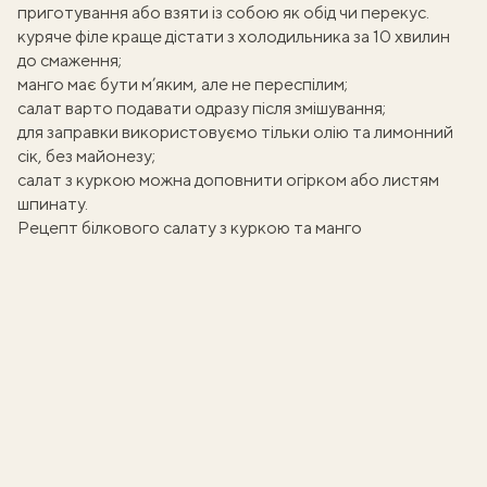
приготування або взяти із собою як обід чи перекус.
куряче філе краще дістати з холодильника за 10 хвилин
до смаження;
манго має бути м’яким, але не переспілим;
салат варто подавати одразу після змішування;
для заправки використовуємо тільки олію та лимонний
сік, без майонезу;
салат з куркою
можна доповнити огірком або листям
шпинату.
Рецепт білкового салату з куркою та манго