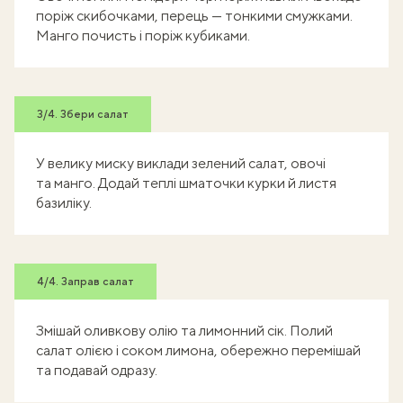
поріж скибочками, перець — тонкими смужками.
Манго почисть і поріж кубиками.
3/4. Збери салат
У велику миску виклади зелений салат, овочі
та манго. Додай теплі шматочки курки й листя
базиліку.
4/4. Заправ салат
Змішай оливкову олію та лимонний сік. Полий
салат олією і соком лимона, обережно перемішай
та подавай одразу.