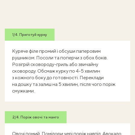
1/4. Приготуй курку
Куряче філе промий і обсуши паперовим
рушником. Посоли та поперчи з обох боків.
Розігрій сковороду-гриль або звичайну
сковороду. Обсмаж курку по 4-5 хвилин
з кожного боку до готовності. Переклади
на дошку та залиш на 5 хвилин, після чого поріж
смужками.
2/4. Поріж овочі та манго
Овочі помий. Помідори чері поріж навпіл. Авокадо