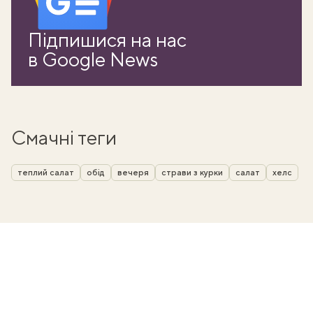
Підпишися на нас
в Google News
Смачні теги
теплий салат
обід
вечеря
страви з курки
салат
хелс