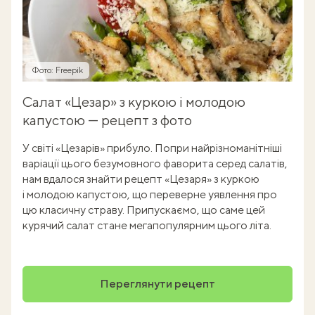
Фото: Freepik
Салат «Цезар» з куркою і молодою
капустою — рецепт з фото
У світі «Цезарів» прибуло. Попри найрізноманітніші
варіації цього безумовного фаворита серед салатів,
нам вдалося знайти рецепт «Цезаря» з куркою
і молодою капустою, що переверне уявлення про
цю класичну страву. Припускаємо, що саме цей
курячий салат стане мегапопулярним цього літа.
Переглянути рецепт