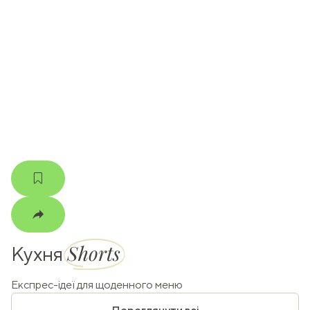
ати
k
m
Shorts
Кухня
Експрес-ідеї для щоденного меню