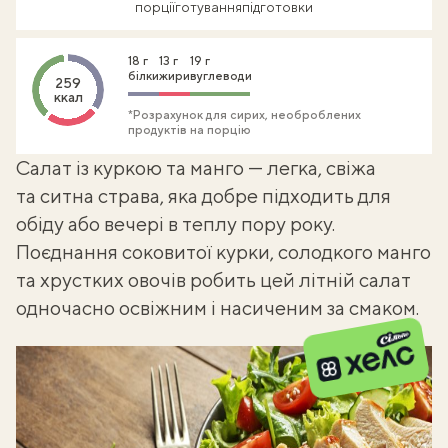
порції
готування
підготовки
18 г
13 г
19 г
білки
жири
вуглеводи
259
ккал
*Розрахунок для сирих, необроблених
продуктів на порцію
Салат із куркою та манго — легка, свіжа
та ситна страва, яка добре підходить для
обіду або вечері в теплу пору року.
Поєднання соковитої курки, солодкого манго
та хрустких овочів робить цей
літній салат
одночасно освіжним і насиченим за смаком.