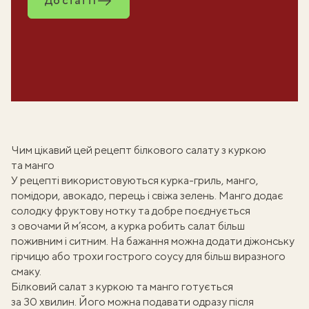
До статті
Чим цікавий цей рецепт білкового салату з куркою
та манго
У рецепті використовуються курка-гриль, манго,
помідори, авокадо, перець і свіжа зелень. Манго додає
солодку фруктову нотку та добре поєднується
з овочами й м’ясом, а курка робить салат більш
поживним і ситним. На бажання можна додати діжонську
гірчицю або трохи гострого соусу для більш виразного
смаку.
Білковий
салат з куркою та манго
готується
за 30 хвилин. Його можна подавати одразу після