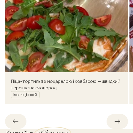
Піца-тортилья з моцарелою і ковбасою — швидкий
перекус на сковороді
Автор
kozina_food0
Назад
Впере