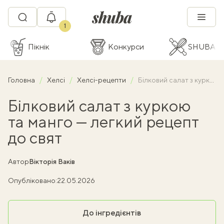
1
Пікнік
Конкурси
SHUBA C
Головна
Хелсі
Хелсі-рецепти
Білковий салат з куркою та манго — легкий рецепт до свят
Білковий салат з куркою
та манго — легкий рецепт
до свят
Автор
Вікторія Ваків
Опубліковано:
22.05.2026
До інгредієнтів