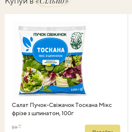
«Сільпо»
Купуй в
Салат Пучок-Свіжачок Тоскана Мікс
фрізе з шпинатом, 100г
99
59