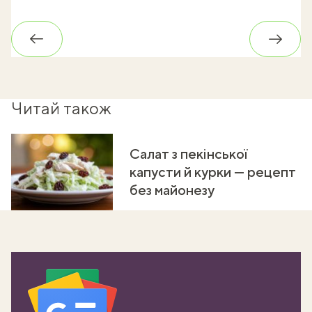
Назад
Впере
Читай також
Салат з пекінської
капусти й курки — рецепт
без майонезу