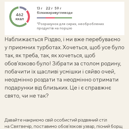
13 г
22 г
59 г
білки
жири
вуглеводи
462
ккал
*Розрахунок для сирих, необроблених
продуктів на порцію
Наближається Різдво, і ми вже перебуваємо
у приємних турботах. Хочеться, щоб усе було
так, як треба, так, як хочеться, щоб
обов’язково було! Зібрати за столом родину,
побачити їх щасливі усмішки і сяйво очей,
неодмінно роздати та неодмінно отримати
подарунки від близьких. Це і є справжнє
свято, чи не так?
Давайте накриємо свій особистий різдвяний стіл
на Святвечір, поставимо обов’язкові узвар,
пісний борщ