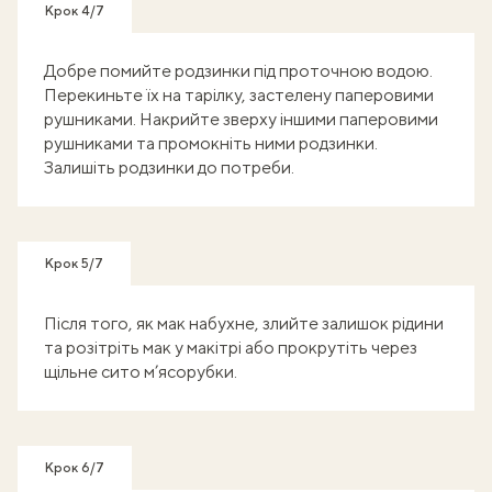
Крок 4/7
Добре помийте родзинки під проточною водою.
Перекиньте їх на тарілку, застелену паперовими
рушниками. Накрийте зверху іншими паперовими
рушниками та промокніть ними родзинки.
Залишіть родзинки до потреби.
Крок 5/7
Після того, як мак набухне, злийте залишок рідини
та розітріть мак у макітрі або прокрутіть через
щільне сито м’ясорубки.
Крок 6/7