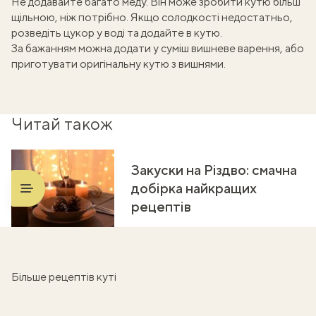
Не додавайте багато меду. Він може зробити кутю більш
щільною, ніж потрібно. Якщо солодкості недостатньо,
розведіть цукор у воді та додайте в кутю.
За бажанням можна додати у суміш вишневе варення, або
приготувати оригінальну
кутю з вишнями
.
Читай також
Закуски на Різдво: смачна
добірка найкращих
рецептів
Більше рецептів куті