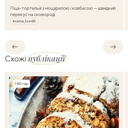
Піца-тортилья з моцарелою і ковбасою — швидкий
перекус на сковороді
Автор
kozina_food0
Назад
Впере
публікації
Схожі
1:40 год
Час приготування