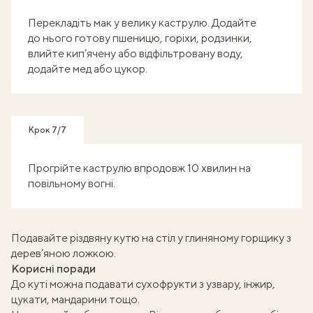
Перекладіть мак у велику каструлю. Додайте
до нього готову пшеницю, горіхи, родзинки,
влийте кип’ячену або відфільтровану воду,
додайте мед або цукор.
Крок 7/7
Прогрійте каструлю впродовж 10 хвилин на
повільному вогні.
Подавайте різдвяну кутю на стіл у глиняному горщику з
дерев’яною ложкою.
Корисні поради
До куті можна подавати сухофрукти з узвару, інжир,
цукати, мандарини тощо.