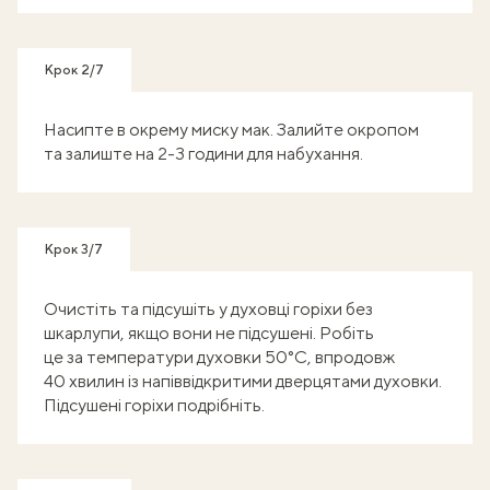
Крок 2/7
Насипте в окрему миску мак. Залийте окропом
та залиште на 2-3 години для набухання.
Крок 3/7
Очистіть та підсушіть у духовці горіхи без
шкарлупи, якщо вони не підсушені. Робіть
це за температури духовки 50°С, впродовж
40 хвилин із напіввідкритими дверцятами духовки.
Підсушені горіхи подрібніть.