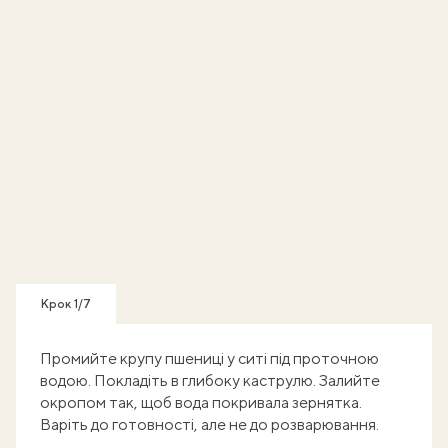
Крок 1/7
Промийте крупу пшениці у ситі під проточною
водою. Покладіть в глибоку каструлю. Залийте
окропом так, щоб вода покривала зернятка.
Варіть до готовності, але не до розварювання.