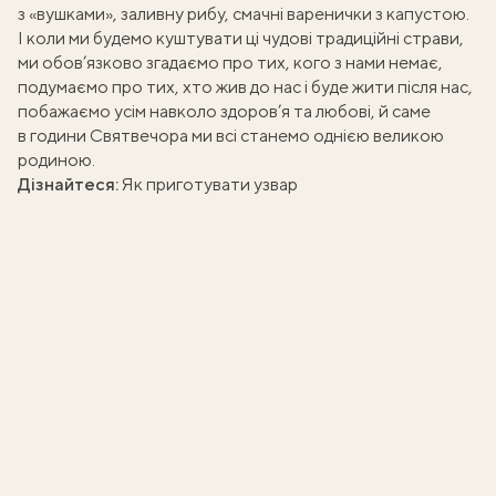
з «вушками»
,
заливну рибу
, смачні
варенички з капустою
.
І коли ми будемо куштувати ці чудові традиційні страви,
ми обов’язково згадаємо про тих, кого з нами немає,
подумаємо про тих, хто жив до нас і буде жити після нас,
побажаємо усім навколо здоров’я та любові, й саме
в години Святвечора ми всі станемо однією великою
родиною.
Дізнайтеся:
Як приготувати узвар