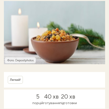
Фото: Depositphotos
Легкий!
5
40 хв
20 хв
порцій
готування
підготовки