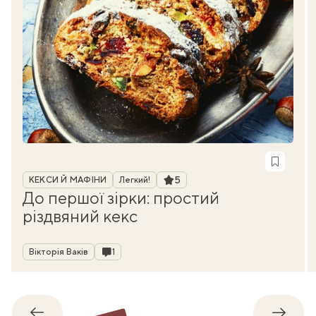
Рубрика
Рейтинг
5
КЕКСИ Й МАФІНИ
Легкий!
До першої зірки: простий
різдвяний кекс
Автор
Коментарі
Вікторія Ваків
1