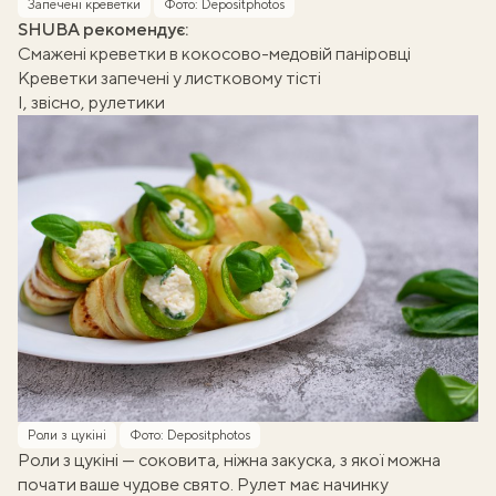
Запечені креветки
Фото: Depositphotos
SHUBA рекомендує:
Смажені креветки в кокосово-медовій паніровці
Креветки запечені у листковому тісті
І, звісно, рулетики
Роли з цукіні
Фото: Depositphotos
Роли з цукіні — соковита, ніжна закуска, з якої можна
почати ваше чудове свято. Рулет має начинку