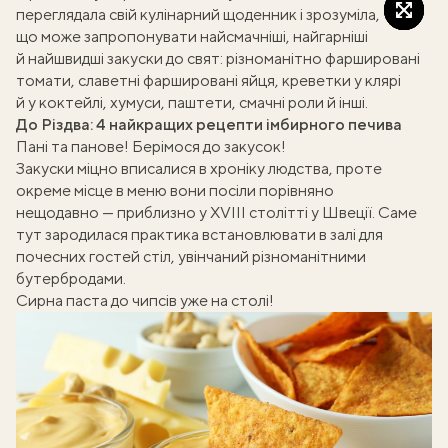
переглядала свій кулінарний щоденник і зрозуміла,
що може запропонувати найсмачніші, найгарніші
й найшвидші закуски до свят: різноманітно фаршировані
томати, славетні фаршировані яйця, креветки у клярі
й у коктейлі, хумуси, паштети, смачні роли й інші.
До Різдва:
4 найкращих рецепти імбирного печива
Пані та панове! Берімося до закусок!
Закуски міцно вписалися в хроніку людства, проте
окреме місце в меню вони посіли порівняно
нещодавно — приблизно у XVIII столітті у Швеції. Саме
тут зародилася практика встановлювати в залі для
почесних гостей стіл, увінчаний різноманітними
бутербродами.
Сирна паста до чипсів уже на столі!