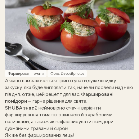
Фаршировані томати
Фото: Depositphotos
А якщо вам захочеться приготувати дуже швидку
закуску, яка буде виглядати так, наче ви провели над нею
пів дня, отже, цей рецепт для вас.
Фаршировані
помідори
— гарне рішення для свята.
SHUBA знає
2 неймовірно смачні варіанти
фарширування томатів
із шинкою й з крабовими
паличками
, а також
як нафарширувати помідори
духмяними травами й сиром
.
Як же без фаршированих яєць!