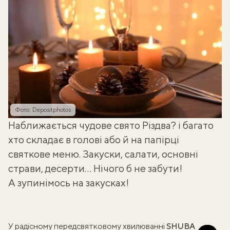
Фото: Depositphotos
Наближається чудове свято Різдва? і багато
хто складає в голові або й на папірці
святкове меню. Закуски, салати, основні
страви, десерти… Нічого б не забути!
А зупинімось на закусках!
У радісному передсвятковому хвилюванні
SHUBA