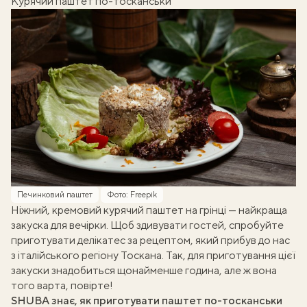
Курячий паштет по-тосканськи
Печинковий паштет
Фото: Freepik
Ніжний, кремовий курячий паштет на грінці — найкраща
закуска для вечірки. Щоб здивувати гостей, спробуйте
приготувати делікатес за рецептом, який прибув до нас
з італійського регіону Тоскана. Так, для приготування цієї
закуски знадобиться щонайменше година, але ж вона
того варта, повірте!
SHUBA знає,
як приготувати паштет по-тосканськи