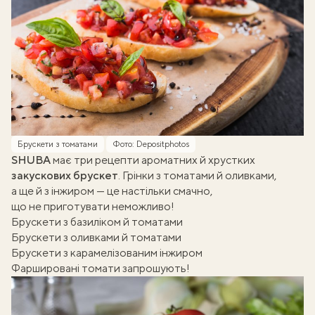
Брускети з томатами
Фото: Depositphotos
SHUBA
має три рецепти ароматних й хрустких
закускових брускет
. Грінки з томатами й оливками,
а ще й з інжиром — це настільки смачно,
що не приготувати неможливо!
Брускети з базиліком й томатами
Брускети з оливками й томатами
Брускети з карамелізованим інжиром
Фаршировані томати запрошують!