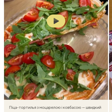
Play
Піца-тортилья з моцарелою і ковбасою — швидкий