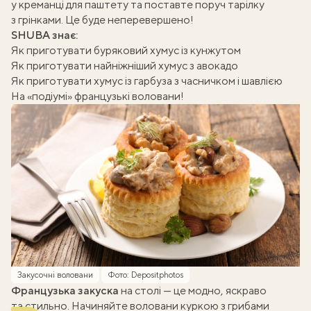
у креманці для паштету та поставте поруч тарілку
з грінками. Це буде неперевершено!
SHUBA знає:
Як приготувати буряковий хумус із кунжутом
Як приготувати найніжніший хумус з авокадо
Як приготувати хумус із гарбуза з часничком і шавлією
На «подіумі» французькі воловани!
Закусочні воловани
Фото: Depositphotos
Французька закуска
на столі — це модно, яскраво
та стильно. Начиняйте воловани куркою з грибами