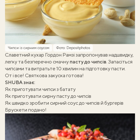
Чипси із сирним соусом
Фото: Depositphotos
Славетний кухар Гордон Рамзі запропонував надшвидку,
легку та безперечно смачну
пасту до чипсів
. Запасіться
чипсами та витратьте 10 хвилин на підготовку пасти.
От і все! Святкова закуска готова!
SHUBA знає:
Як приготувати чипси з батату
Як приготувати сирну пасту до чипсів
Як швидко зробити сирний соус до чипсів й бургерів
Брускети подано!