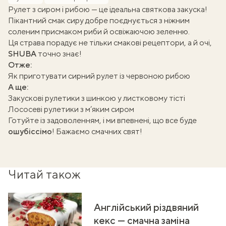
Рулет з сиром і рибою — це ідеальна святкова закуска!
Пікантний смак сиру добре поєднується з ніжним
соленим присмаком риби й освіжаючою зеленню.
Ця страва порадує не тільки смакові рецептори, а й очі,
SHUBA
точно знає!
Отже:
Як приготувати сирний рулет із червоною рибою
А ще:
Закускові рулетики з шинкою у листковому тісті
Лососеві рулетики з м’яким сиром
Готуйте із задоволенням, і ми впевнені, що все буде
ошубіссімо
! Бажаємо смачних свят!
Читай також
Англійський різдвяний
кекс — смачна заміна