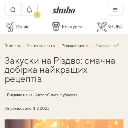
1
Пікнік
Конкурси
SHUBA C
Головна
Меню на свята
Різдвяне меню
Закуски на Різдво: смачна добірка найкращих рецептів
Закуски на Різдво: смачна
добірка найкращих
рецептів
Рубрика
Автор
Ольга Чубукова
Різдвяне меню
Опубліковано:
11.12.2023