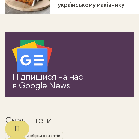
українському маківнику
ати
Підпишися на нас
k
в Google News
m
Смачні теги
закуска
добірки рецептів