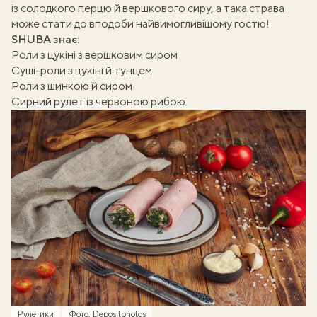
із солодкого перцю й вершкового сиру, а така страва
може стати до вподоби найвимогливішому гостю!
SHUBA знає:
Роли з цукіні з вершковим сиром
Суші-роли з цукіні й тунцем
Роли з шинкою й сиром
Сирний рулет із червоною рибою
Рулетики
Фото: Depositphotos