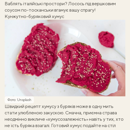
Ваблять італійські простори?
Лосось під вершковим
соусом
по-тосканськи вгамує вашу спрагу!
Кунжутно-буряковий хумус
Фото: Unsplash
Швидкий рецепт хумусу з буряків може в одну мить
стати улюбленою закускою. Смачна, приємна страва
неодмінно викличе «хумусозалежність» навіть у тих, хто
не їсть буряка взагалі. Готовий хумус подайте на стіл