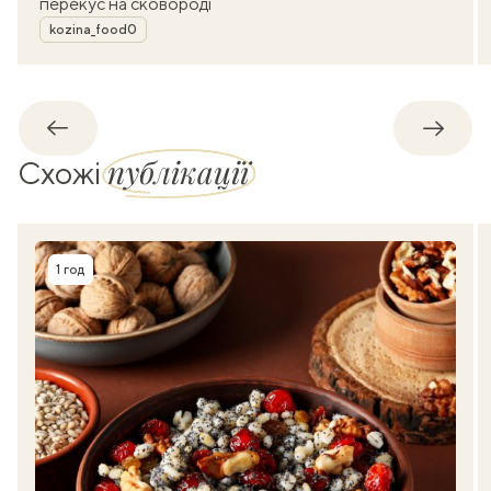
перекус на сковороді
Автор
kozina_food0
Назад
Впере
публікації
Схожі
1 год
Час приготування