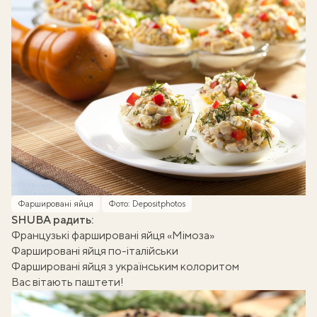
Фаршировані яйця
Фото: Depositphotos
SHUBA радить:
Французькі фаршировані яйця «Мімоза»
Фаршировані яйця по-італійськи
Фаршировані яйця з українським колоритом
Вас вітають паштети!