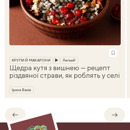
Рубрика
КРУПИ Й МАКАРОНИ
Легкий!
Щедра кутя з вишнею — рецепт
різдвяної страви, як роблять у селі
Автор
Ірина Ваків
Назад
Впере