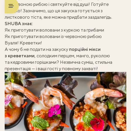
та червоною рибою і святкуйте від душі! Готуйте
швидко! Зазначимо, що ця закуска готується з
листкового тіста, яке можна придбати заздалегідь.
SHUBA знає:
Як приготувати воловани з куркою та грибами
Як приготувати воловани із червоною рибою
Вуаля! Креветки!
А чому б не подати на закуску
порційні мікси
з креветками
, солодким перцем, манго, руколою
та кедровими горішками? Незвична суміш, стильна
презентація — і ваші гості у повному захваті!