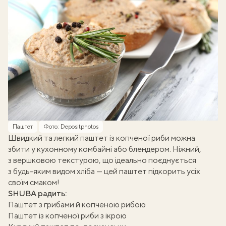
Паштет
Фото: Depositphotos
Швидкий та легкий паштет із копченої риби можна
збити у кухонному комбайні або блендером. Ніжний,
з вершковою текстурою, що ідеально поєднується
з будь-яким видом хліба — цей паштет підкорить усіх
своїм смаком!
SHUBA радить:
Паштет з грибами й копченою рибою
Паштет із копченої риби з ікрою