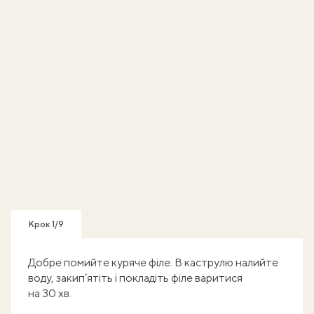
Крок 1/9
Добре помийте куряче філе. В каструлю налийте
воду, закип’ятіть і покладіть філе варитися
на 30 хв.