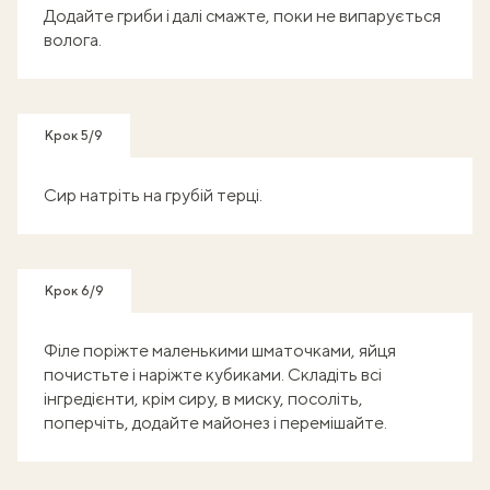
Додайте гриби і далі смажте, поки не випарується
волога.
Крок 5/9
Сир натріть на грубій терці.
Крок 6/9
Філе поріжте маленькими шматочками, яйця
почистьте і наріжте кубиками. Складіть всі
інгредієнти, крім сиру, в миску, посоліть,
поперчіть, додайте майонез і перемішайте.