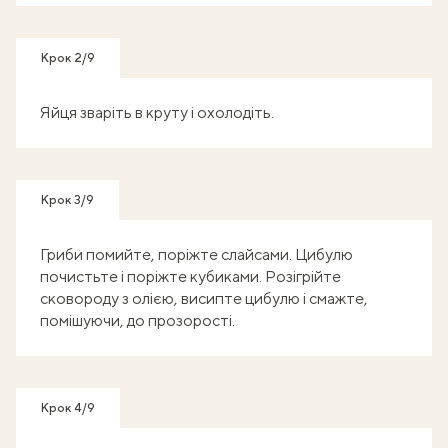
Крок 2/9
Яйця зваріть в круту і охолодіть.
Крок 3/9
Гриби помийте, поріжте слайсами. Цибулю
почистьте і поріжте кубиками. Розігрійте
сковороду з олією, висипте цибулю і смажте,
помішуючи, до прозорості.
Крок 4/9