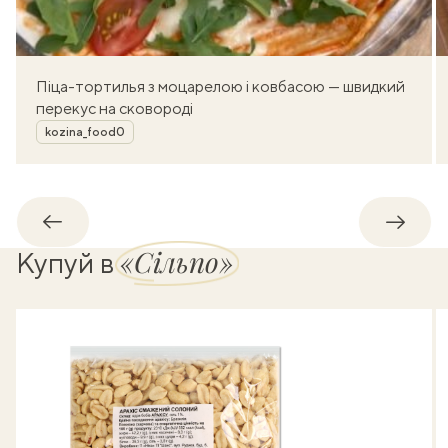
Піца-тортилья з моцарелою і ковбасою — швидкий
перекус на сковороді
Автор
kozina_food0
Назад
Впере
«Сільпо»
Купуй в