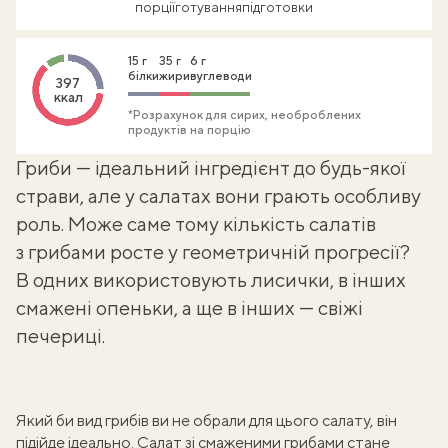
порції
готування
підготовки
15 г
35 г
6 г
білки
жири
вуглеводи
397
ккал
*Розрахунок для сирих, необроблених
продуктів на порцію
Гриби — ідеальний інгредієнт до будь-якої
страви, але у салатах вони грають особливу
роль. Може саме тому кількість
салатів
з грибами
росте у геометричній прогресії?
В одних
використовують лисички
, в інших
смажені опеньки, а ще в інших — свіжі
печериці.
Який би вид грибів ви не обрали для цього салату, він
підійде ідеально. Салат зі
смаженими грибами
стане