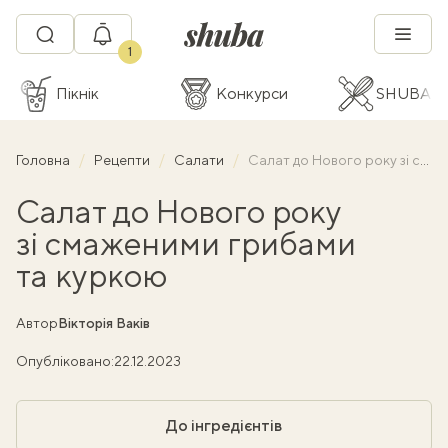
1
Пікнік
Конкурси
SHUBA C
Головна
Рецепти
Салати
Салат до Нового року зі смаженими грибами та куркою
Салат до Нового року
зі смаженими грибами
та куркою
Автор
Вікторія Ваків
Опубліковано:
22.12.2023
До інгредієнтів