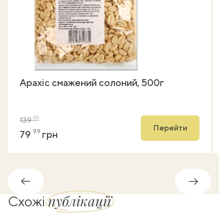
Арахіс смажений солоний, 500г
00
139
Перейти
99
79
грн
Назад
Впере
публікації
Схожі