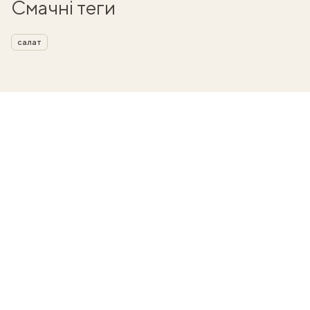
Смачні теги
салат
ати
k
m