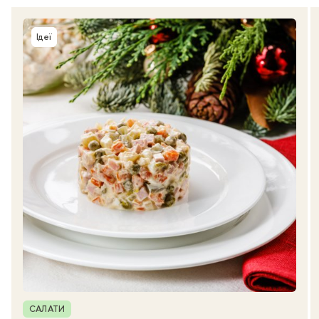
Ідеї
Рубрика
САЛАТИ