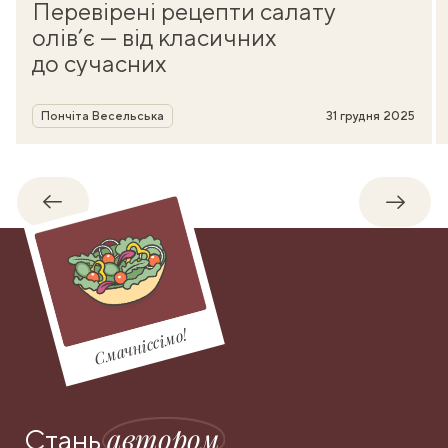
Перевірені рецепти салату
олів’є — від класичних
до сучасних
Автор
Пончіта Весельська
31 грудня 2025
Назад
Впере
Смачніссімо!
автором
Стань