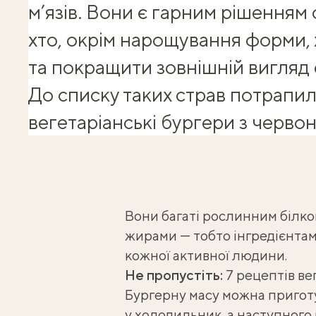
м’язів. Вони є гарним рішенням 
хто, окрім нарощування форми,
та покращити зовнішній вигляд с
До списку таких страв потрапил
вегетаріанські бургери з червон
Вони багаті рослинним білк
жирами — тобто інгредієнтами
кожної активної людини.
Не пропустіть:
7 рецептів ве
Бургерну масу можна приготу
у холодильник, а наступного