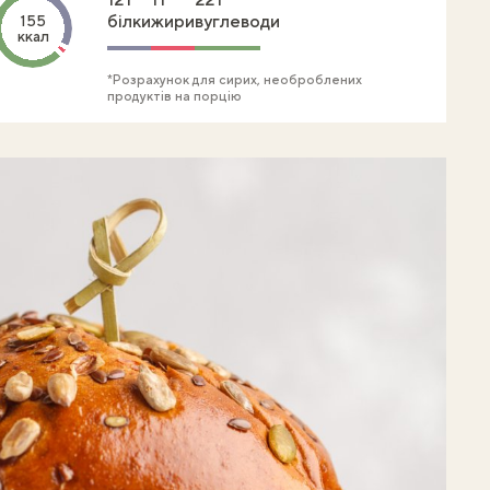
білки
жири
вуглеводи
155
ккал
*Розрахунок для сирих, необроблених
продуктів на порцію