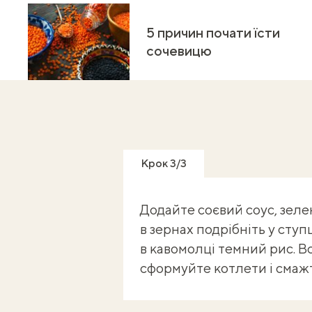
5 причин почати їсти
сочевицю
Крок 3/3
Додайте соєвий соус, зелень
в зернах подрібніть у ступ
в кавомолці темний рис. В
сформуйте котлети і смажте