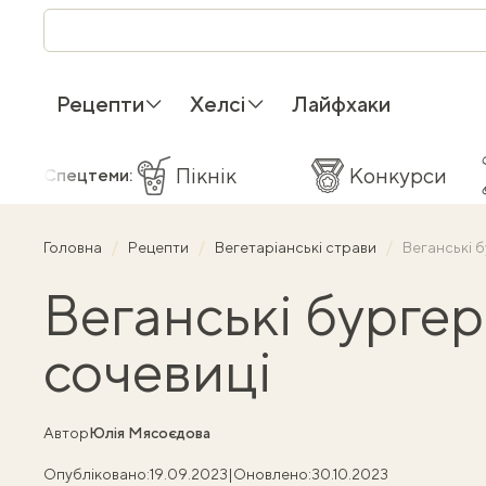
Рецепти
Хелсі
Лайфхаки
Пікнік
Конкурси
Спецтеми:
Головна
Рецепти
Вегетаріанські страви
Веганські б
Веганські бургер
сочевиці
Автор
Юлія Мясоєдова
Опубліковано:
19.09.2023
|
Оновлено:
30.10.2023