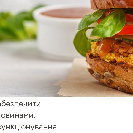
забезпечити
човинами,
функціонування