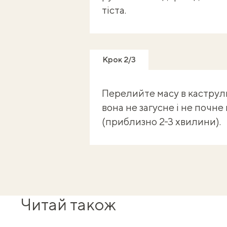
тіста.
Крок 2/3
Перелийте масу в каструлю
вона не загусне і не почне 
(приблизно 2-3 хвилини).
Читай також