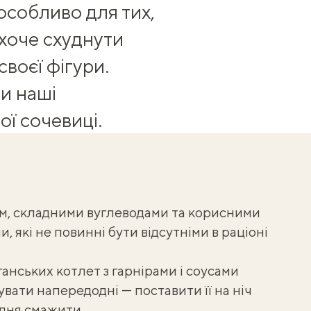
особливо для тих,
 хоче схуднути
воєї фігури.
и наші
ої сочевиці.
ом, складними вуглеводами та корисними
, які не повинні бути відсутніми в раціоні
ганських котлет з гарнірами і соусами
вати напередодні — поставити її на ніч
 дня смажити.