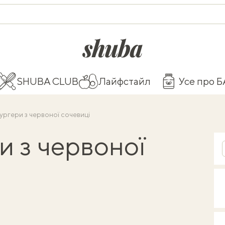
shuba.life
SHUBA CLUB
Лайфстайл
Усе про 
ургери з червоної сочевиці
и з червоної