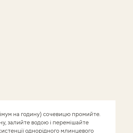
імум на годину) сочевицю промийте.
ну, залийте водою і перемішайте
истенції однорідного млинцевого