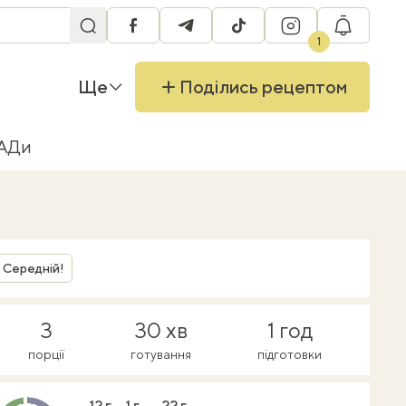
facebook
telegram
tiktok
instagram
RU
1
Ще
Поділись рецептом
БАДи
Середній!
3
30 хв
1 год
порції
готування
підготовки
12 г
1 г
22 г