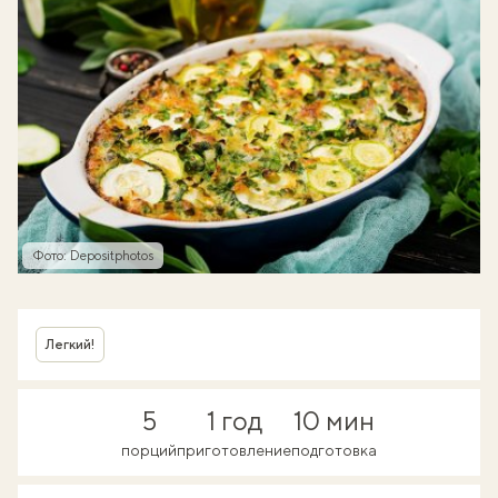
Фото: Depositphotos
Легкий!
5
1 год
10 мин
порций
приготовление
подготовка