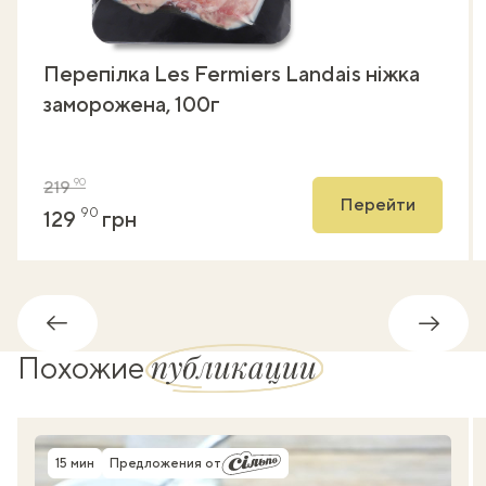
Перепілка Les Fermiers Landais ніжка
заморожена, 100г
90
219
Перейти
90
129
грн
Обратно
Впере
публикации
Похожие
15 мин
Предложения от
Время приготовления