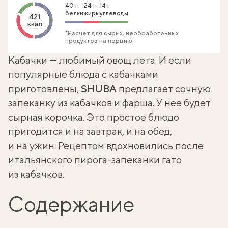
40 г
24 г
14 г
белки
жиры
углеводы
421
ккал
*Расчет для сырых, необработанных
продуктов на порцию
Кабачки — любимый овощ лета. И если
популярные
блюда с кабачками
приготовлены,
SHUBA
предлагает сочную
запеканку из кабачков и фарша. У нее будет
сырная корочка. Это простое блюдо
пригодится и на завтрак, и на обед,
и на ужин. Рецептом вдохновились после
итальянского пирога-запеканки
гато
из кабачков
.
Содержание