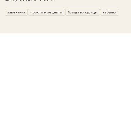
запеканка
простые рецепты
блюда из курицы
кабачки
вать
k
мма