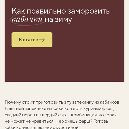
Как правильно заморозить
кабачки
на зиму
К статье
Почему стоит приготовить эту запеканку из кабачков
В летней запеканке из кабачков есть куриный фарш,
сладкий перец и твердый сыр — комбинация, которая
не может не нравиться. Не хочешь фарш? Готовь
кабачковую запеканку с курятиной
.