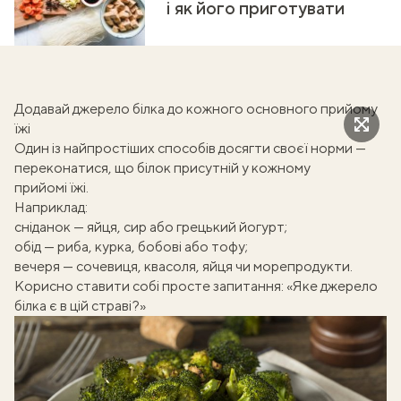
і як його приготувати
Додавай джерело білка до кожного основного прийому
їжі
Один із найпростіших способів досягти своєї норми —
переконатися, що білок присутній у кожному
прийомі їжі.
Наприклад:
сніданок — яйця, сир або грецький йогурт;
обід — риба, курка, бобові або тофу;
вечеря — сочевиця, квасоля, яйця чи морепродукти.
Корисно ставити собі просте запитання: «Яке джерело
білка є в цій страві?»