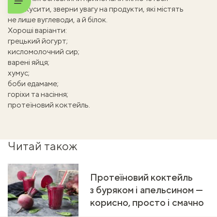
перекусити, зверни увагу на продукти, які містять
не лише вуглеводи, а й білок.
Хороші варіанти:
грецький йогурт;
кисломолочний сир;
варені яйця;
хумус;
боби едамаме;
горіхи та насіння;
протеїновий коктейль
.
Читай також
Протеїновий коктейль
з буряком і апельсином —
корисно, просто і смачно