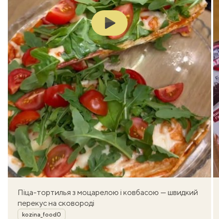
Play
Піца-тортилья з моцарелою і ковбасою — швидкий
перекус на сковороді
Автор
kozina_food0