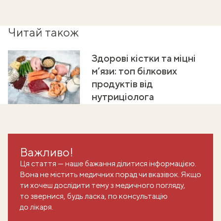
Читай також
Здорові кістки та міцні
м’язи: топ білкових
продуктів від
нутриціолога
Важливо!
Ця стаття — наше бажання ділитися інформацією.
Вона не містить медичних порад чи вказівок. Якщо
ти хочеш дослідити тему з медичного погляду,
то звернися, будь ласка, по консультацію
до лікаря.