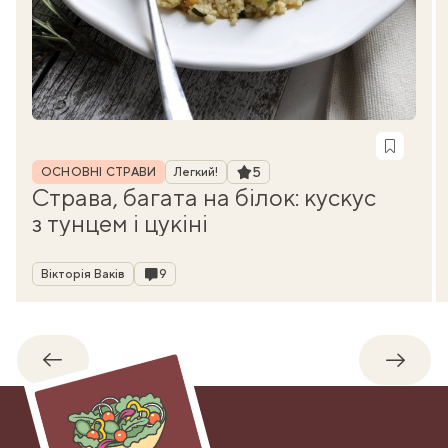
Рубрика
Рейтинг
5
ОСНОВНІ СТРАВИ
Легкий!
Страва, багата на білок: кускус
з тунцем і цукіні
Автор
Коментарі
Вікторія Ваків
9
Назад
Впере