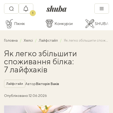
1
Пікнік
Конкурси
SHUBA C
Головна
Хелсі
Лайфстайл
Як легко збільшити споживання білка: 7 лайфхаків
Як легко збільшити
споживання білка:
7 лайфхаків
Рубрика
Автор
Вікторія Ваків
Лайфстайл
Опубліковано:
12.06.2026