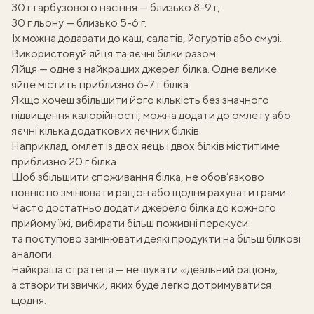
30 г гарбузового насіння — близько 8-9 г;
30 г льону — близько 5-6 г.
Їх можна додавати до каш, салатів, йогуртів або смузі.
Використовуй яйця та яєчні білки разом
Яйця — одне з найкращих джерел білка. Одне велике
яйце містить приблизно 6-7 г білка.
Якщо хочеш збільшити його кількість без значного
підвищення калорійності, можна додати до омлету або
яєчні кілька додаткових яєчних білків.
Наприклад, омлет із двох яєць і двох білків міститиме
приблизно 20 г білка.
Щоб збільшити споживання білка, не обов’язково
повністю змінювати раціон або щодня рахувати грами.
Часто достатньо додати джерело білка до кожного
прийому їжі, вибирати більш поживні перекуси
та поступово замінювати деякі продукти на більш білкові
аналоги.
Найкраща стратегія — не шукати «ідеальний раціон»,
а створити звички, яких буде легко дотримуватися
щодня.