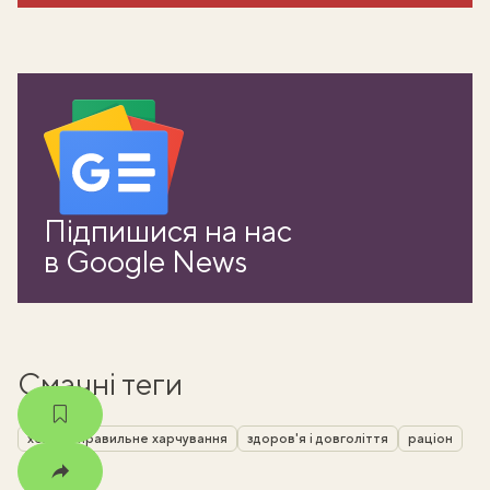
ати
Підпишися на нас
k
в Google News
m
Смачні теги
хелс
правильне харчування
здоров'я і довголіття
раціон