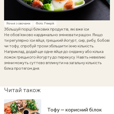
Яєчня з овочами
Фото: Freepik
Збільшуй порції білкових продуктів, які вже їси
Не обов’язково кардинально змінювати раціон. Якщо
ти регулярно їси яйця, грецький йогурт, сир, рибу, бобові
чи тофу, спробуй трохи збільшити їхню кількість.
Наприклад, додай ще одне яйце до сніданку або кілька
ложок грецького йогурту до перекусу. Навіть невеликі
зміни можуть суттєво вплинути на загальну кількість
білка протягом дня.
Читай також
Тофу — корисний білок