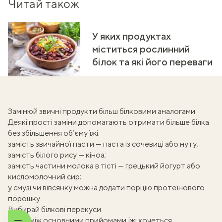
Читай також
У яких продуктах
міститься рослинний
білок та які його переваги
Замінюй звичні продукти більш білковими аналогами
Деякі прості заміни допомагають отримати більше білка
без збільшення об’єму їжі:
замість звичайної пасти — паста із сочевиці або нуту;
замість білого рису — кіноа;
замість частини молока в тісті — грецький йогурт або
кисломолочний сир;
у смузі чи вівсянку можна додати порцію
протеїнового
порошку
.
Вибирай білкові перекуси
Якщо між основними прийомами їжі хочеться