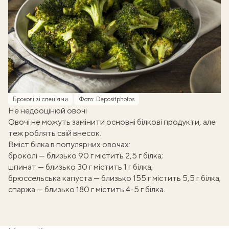
Броколі зі спеціями
Фото: Depositphotos
Не недооцінюй овочі
Овочі не можуть замінити основні
білкові продукти
, але
теж роблять свій внесок.
Вміст білка в популярних овочах:
броколі — близько 90 г містить 2,5 г білка;
шпинат — близько 30 г містить 1 г білка;
брюссельська капуста — близько 155 г містить 5,5 г білка;
спаржа — близько 180 г містить 4-5 г білка.