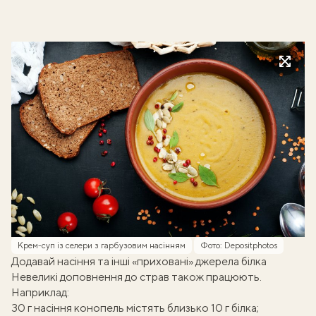
Крем-суп із селери з гарбузовим насінням
Фото: Depositphotos
Додавай насіння та інші «приховані» джерела білка
Невеликі доповнення до страв також працюють.
Наприклад:
30 г насіння конопель містять близько 10 г білка;