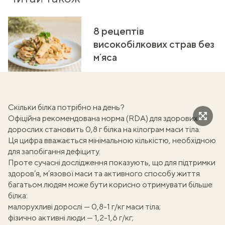
8 рецептів
високобілкових страв без
мʼяса
Скільки білка потрібно на день?
Офіційна
рекомендована норма
(RDA) для здорових
дорослих становить 0,8 г білка на кілограм маси тіла.
Ця цифра вважається мінімальною кількістю, необхідною
для запобігання дефіциту.
Проте сучасні дослідження
показують
, що для підтримки
здоров’я, м’язової маси та активного способу життя
багатьом людям може бути корисно отримувати більше
білка:
малорухливі дорослі — 0,8-1 г/кг маси тіла;
фізично активні люди — 1,2-1,6 г/кг;