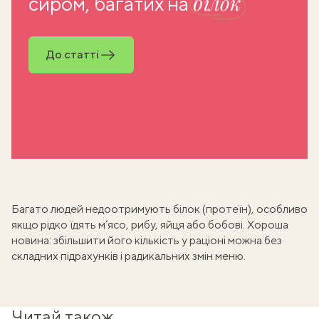
білок
сиром, багатих на
До статті
Багато людей недоотримують білок (
протеїн
), особливо
якщо рідко їдять м’ясо, рибу, яйця або бобові. Хороша
новина: збільшити його кількість у раціоні можна без
складних підрахунків і радикальних змін меню.
Читай також