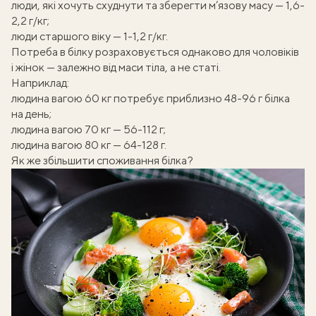
люди, які хочуть схуднути та зберегти м’язову масу — 1,6-
2,2 г/кг;
люди старшого віку — 1-1,2 г/кг.
Потреба в білку розраховується однаково для чоловіків
і жінок — залежно від маси тіла, а не статі.
Наприклад:
людина вагою 60 кг потребує приблизно 48-96 г білка
на день;
людина вагою 70 кг — 56-112 г;
людина вагою 80 кг — 64-128 г.
Як же збільшити споживання білка?