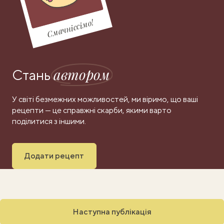
Смачніссімо!
автором
Стань
У світі безмежних можливостей, ми віримо, що ваші
рецепти — це справжні скарби, якими варто
поділитися з іншими.
Додати рецепт
Наступна публікація