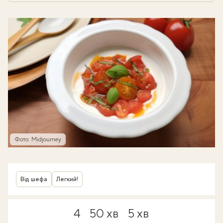
Фото: Midjourney
Від шефа
Легкий!
4
50 хв
5 хв