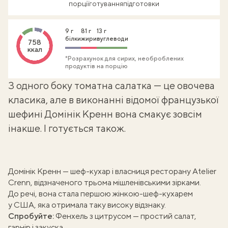
порції
готування
підготовки
9 г
81 г
13 г
білки
жири
вуглеводи
758
ккал
*Розрахунок для сирих, необроблених
продуктів на порцію
З одного боку
томатна салатка
— це овочева
класика, але в виконанні відомої французької
шефині Домінік Кренн вона смакує зовсім
інакше. І готується також.
Домінік Кренн — шеф-кухар і власниця ресторану Atelier
Crenn, відзначеного трьома мішленівськими зірками.
До речі, вона стала першою жінкою-шеф-кухарем
у США, яка отримала таку високу відзнаку.
Спробуйте:
Фенхель з цитрусом — простий салат,
гарнір і закуска