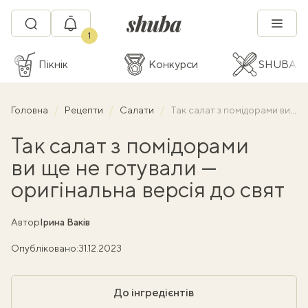
1
Пікнік
Конкурси
SHUBA C
Головна
Рецепти
Салати
Так салат з помідорами ви ще не готували — оригінальна версія до свят
Так салат з помідорами
ви ще не готували —
оригінальна версія до свят
Автор
Ірина Ваків
Опубліковано:
31.12.2023
До інгредієнтів