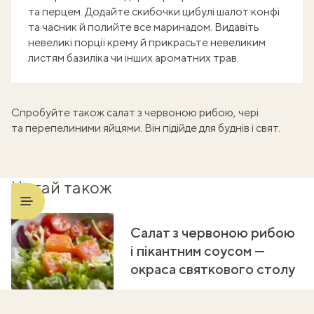
та перцем. Додайте скибочки цибулі шалот конфі
та часник й полийте все маринадом. Видавіть
невеликі порції крему й прикрасьте невеликим
листям базиліка чи інших ароматних трав.
Спробуйте також
салат з червоною рибою
, чері
та перепелиними яйцями. Він підійде для буднів і свят.
Читай також
Салат з червоною рибою
і пікантним соусом —
окраса святкового столу