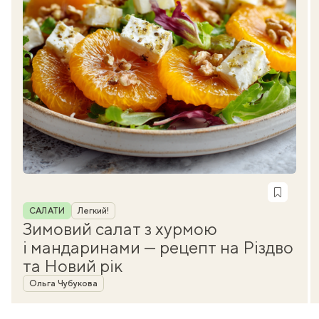
Рубрика
САЛАТИ
Легкий!
Зимовий салат з хурмою
і мандаринами — рецепт на Різдво
та Новий рік
Автор
Ольга Чубукова