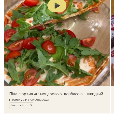
Play
Піца-тортилья з моцарелою і ковбасою — швидкий
перекус на сковороді
Автор
kozina_food0