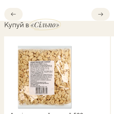
Назад
Впере
«Сільпо»
Купуй в