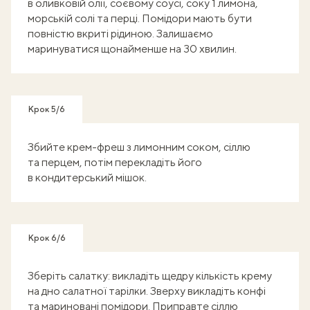
в оливковій олії, соєвому соусі, соку 1 лимона,
морській солі та перці. Помідори мають бути
повністю вкриті рідиною. Залишаємо
маринуватися щонайменше на 30 хвилин.
Крок 5/6
Збийте крем-фреш з лимонним соком, сіллю
та перцем, потім перекладіть його
в кондитерський мішок.
Крок 6/6
Зберіть салатку: викладіть щедру кількість крему
на дно салатної тарілки. Зверху викладіть конфі
та мариновані помідори. Приправте сіллю