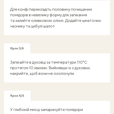
Для конфі перекладіть половину почищених
помідорів в невелику форму для запікання
та залийте оливковою олією. Додайте шматочки
часнику та цибулі шалот.
Крок 3/6
Запікайте в духовці за температури 110°C
протягом 10 хвилин. Вийнявши їх з духовки,
накрийте, щоб вони не охолонули.
Крок 4/6
У глибокій мисці замаринуйте помідори