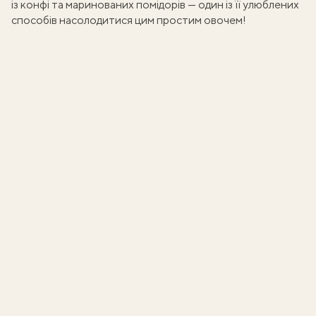
із конфі та маринованих помідорів — один із її улюблених
способів насолодитися цим простим овочем!