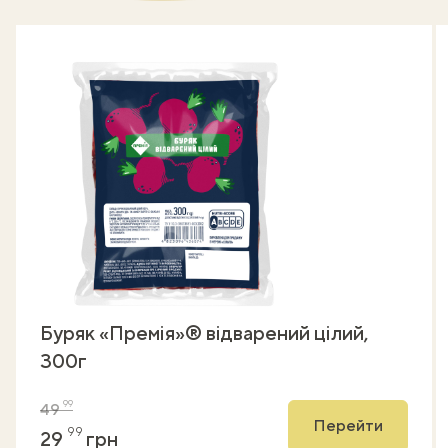
Буряк «Премія»® відварений цілий,
300г
99
49
Перейти
99
29
грн