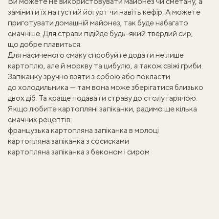
Ви можете не використовувати майонез чи сметану, а
замінити їх на густий йогурт чи навіть кефір. А можете
приготувати
домашній майонез
, так буде набагато
смачніше. Для страви підійде будь-який твердий сир,
що добре плавиться.
Для насиченого смаку спробуйте додати не лише
картоплю, але й моркву та цибулю, а також свіжі гриби.
Запіканку зручно взяти з собою або покласти
до холодильника — там вона може зберігатися близько
двох діб. Та краще подавати страву до столу гарячою.
Якщо любите картопляні запіканки, радимо ще кілька
смачних рецептів:
французька картопляна запіканка в молоці
картопляна запіканка з сосисками
картопляна запіканка з беконом і сиром