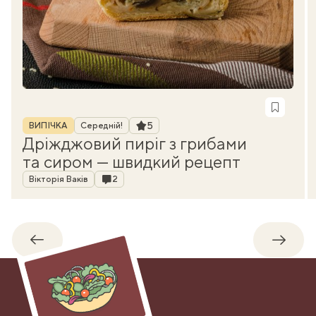
Рубрика
Рейтинг
5
ВИПІЧКА
Середній!
Дріжджовий пиріг з грибами
та сиром — швидкий рецепт
Автор
Коментарі
Вікторія Ваків
2
Назад
Впере