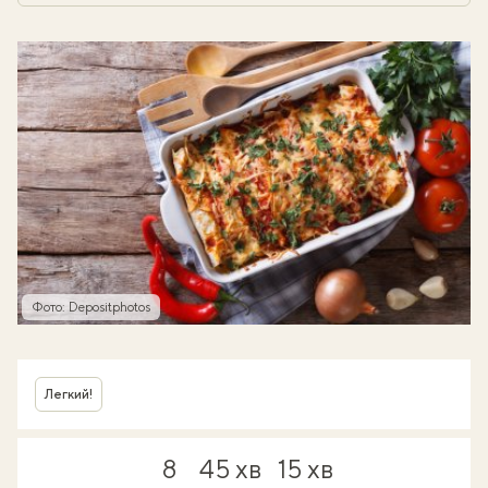
Фото: Depositphotos
Легкий!
8
45 хв
15 хв