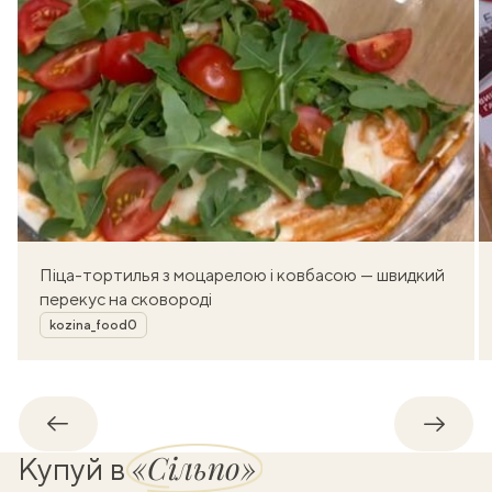
Піца-тортилья з моцарелою і ковбасою — швидкий
перекус на сковороді
Автор
kozina_food0
Назад
Впере
«Сільпо»
Купуй в