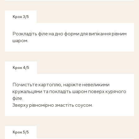
Крок 3/5
Розкладіть філе на дно форми для випікання рівним
шаром.
Крок 4/5
Почистьте картоплю, наріжте невеликими
кружальцями та покладіть шаром поверх курячого
філе.
Зверху рівномірно змастіть соусом.
Крок 5/5