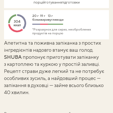
порцій
готування
підготовки
20 г
19 г
13 г
білки
жири
вуглеводи
304
ккал
*Розрахунок для сирих, необроблених
продуктів на порцію
Апетитна та поживна
запіканка з простих
інгредієнтів
надовго втамує ваш голод.
SHUBA
пропонує приготувати запіканку
з картоплею та куркою у простій заливці.
Рецепт страви дуже легкий та не потребує
особливих зусиль, а найдовший процес —
запікання в духовці — займе всього близько
40 хвилин.