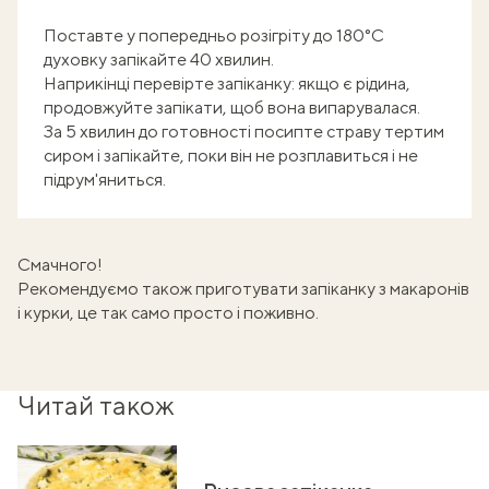
Поставте у попередньо розігріту до 180°С
духовку запікайте 40 хвилин.
Наприкінці перевірте запіканку: якщо є рідина,
продовжуйте запікати, щоб вона випарувалася.
За 5 хвилин до готовності посипте страву тертим
сиром і запікайте, поки він не розплавиться і не
підрум'яниться.
Смачного!
Рекомендуємо також приготувати
запіканку з макаронів
і курки
, це так само просто і поживно.
Читай також