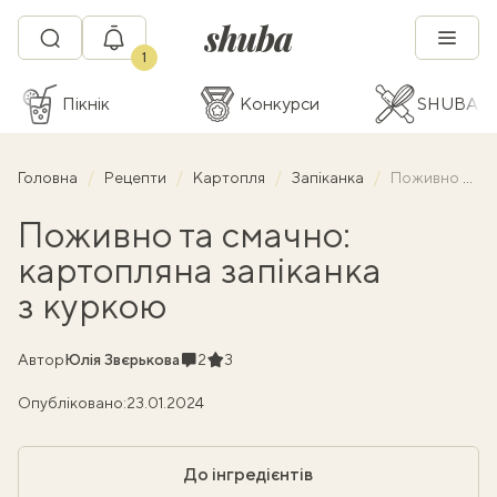
1
Пікнік
Конкурси
SHUBA C
Головна
Рецепти
Картопля
Запіканка
Поживно та смачно: картопляна запіканка з куркою
Поживно та смачно:
картопляна запіканка
з куркою
Коментарі
Рейтинг
Автор
Юлія Звєрькова
2
3
Опубліковано:
23.01.2024
До інгредієнтів