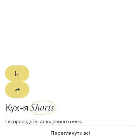
ати
k
m
Shorts
Кухня
Експрес-ідеї для щоденного меню
Переглянути всі