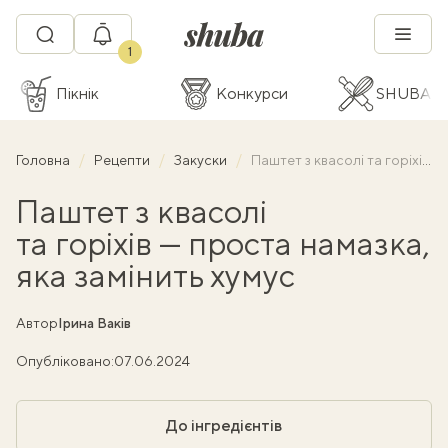
1
Пікнік
Конкурси
SHUBA C
Головна
Рецепти
Закуски
Паштет з квасолі та горіхів — проста намазка, яка замінить хумус
Паштет з квасолі
та горіхів — проста намазка,
яка замінить хумус
Автор
Ірина Ваків
Опубліковано:
07.06.2024
До інгредієнтів