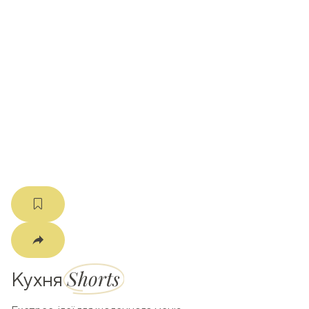
ати
k
m
Shorts
Кухня