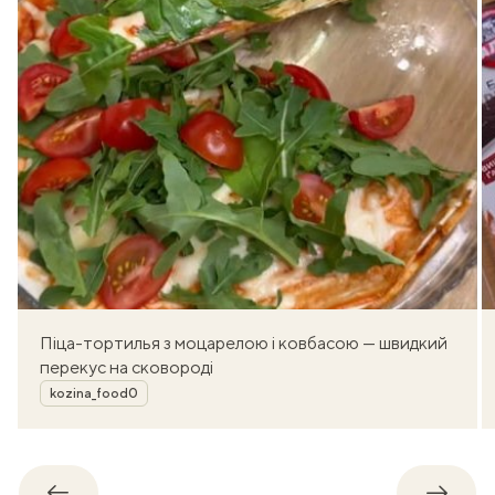
Піца-тортилья з моцарелою і ковбасою — швидкий
перекус на сковороді
Автор
kozina_food0