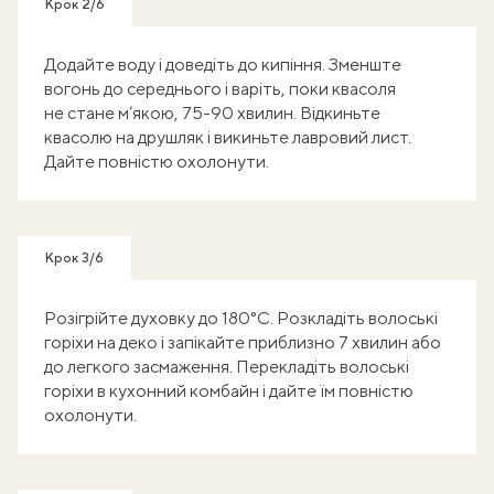
Крок 2/6
Додайте воду і доведіть до кипіння. Зменште
вогонь до середнього і варіть, поки квасоля
не стане м’якою, 75-90 хвилин. Відкиньте
квасолю на друшляк і викиньте лавровий лист.
Дайте повністю охолонути.
Крок 3/6
Розігрійте духовку до 180°C. Розкладіть волоські
горіхи на деко і запікайте приблизно 7 хвилин або
до легкого засмаження. Перекладіть волоські
горіхи в кухонний комбайн і дайте їм повністю
охолонути.