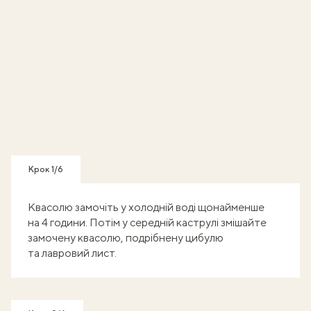
Крок 1/6
Квасолю замочіть у холодній воді щонайменше
на 4 години. Потім у середній каструлі змішайте
замочену квасолю, подрібнену цибулю
та лавровий лист.