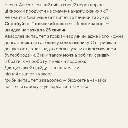
масло. Але ретельний вибір спецій перетворює
ці скромні продукти на смачну намазку, рівних якій
не знайти. Смачніше за паштети з печінки та хумус!
Спробуйте:
Польський паштет з білої квасолі —
швидка намазка за 25 хвилин
Квасолевий паштет з горіхами зручний, адже його можна
довго зберігати готовим у холодильнику. От прийшли
до вас гості, а ви швидко організували стіл зі смачними
бутербродами. З ним також можна робити сендвічі
й брати їх на роботу, пікнік чи подорож.
Для цих цілей підійдуть і інші намазки:
пісний паштет з квасолі
грибний паштет з квасолею — бюджетна намазка
паштет з гороху — універсальна намазка