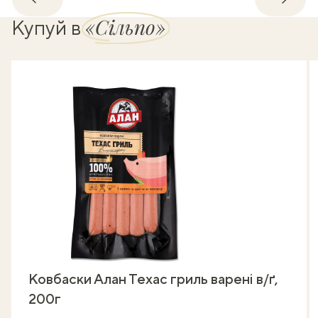
Назад
Впере
«Сільпо»
Купуй в
Ковбаски Алан Техас гриль варені в/ґ,
200г