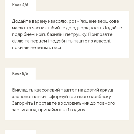
Крок 4/6
Додайте варену квасолю, розм’якшене вершкове
масло та часник і збийте до однорідності. Додайте
подрібнені кріп, базилік і петрушку. Приправте
сіллю та перцем і подрібніть паштет з квасолі,
поки він не змішається.
Крок 5/6
Викладіть квасолевий паштет на довгий аркуш
харчової плівки і сформуйте з нього ковбаску.
Загорніть і поставте в холодильник до повного
застигання, принаймні на 1 годину.