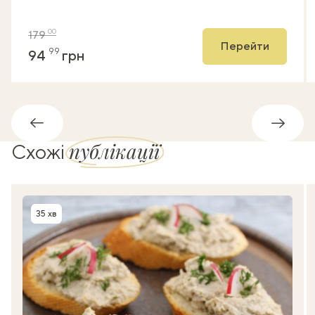
00
179
Перейти
99
94
грн
Назад
Впере
публікації
Схожі
35 хв
Час приготування