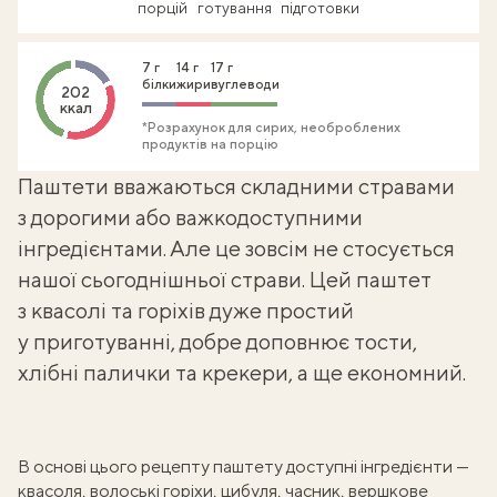
порцій
готування
підготовки
7 г
14 г
17 г
білки
жири
вуглеводи
202
ккал
*Розрахунок для сирих, необроблених
продуктів на порцію
Паштети вважаються складними стравами
з дорогими або важкодоступними
інгредієнтами. Але це зовсім не стосується
нашої сьогоднішньої страви. Цей паштет
з квасолі та горіхів дуже простий
у приготуванні, добре доповнює тости,
хлібні палички та крекери, а ще економний.
В основі цього рецепту паштету доступні інгредієнти —
квасоля, волоські горіхи, цибуля, часник, вершкове