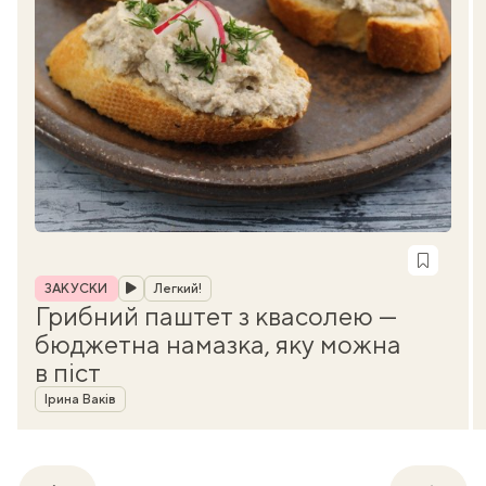
Рубрика
ЗАКУСКИ
Легкий!
Грибний паштет з квасолею —
бюджетна намазка, яку можна
в піст
Автор
Ірина Ваків