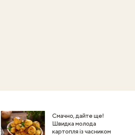
Смачно, дайте ще!
Швидка молода
картопля із часником