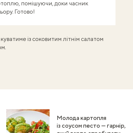
топлю, помішуючи, доки часник
ьору. Готово!
куватиме із соковитим літнім
салатом
ом.
Молода картопля
із соусом песто — гарнір,