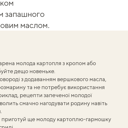
аком
м запашного
ковим маслом.
варена
молода картопля
з кропом або
буйте дещо новеньке.
овороді з додаванням вершкового масла,
 розмарину та не потребує використання
приклад, рецепти
запеченої молодої
зволить смачно нагодувати родину навіть
.
, приготуй ще
молоду картоплю-гармошку
грилі
.