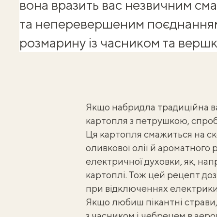
вона вразить вас незвичним см
та неперевершеним поєднання
розмарину із часником та верш
Якщо набридла традиційна 
картопля з петрушкою
, спро
Ця картопля смажиться на ск
оливкової олії й ароматного
електричної духовки, як, на
картоплі
. Тож цей рецепт до
при відключеннях електрики
Якщо любиш пікантні страви
з часником і чебрецем в аеро