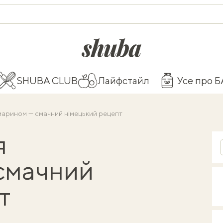
shuba.life
SHUBA CLUB
Лайфстайл
Усе про 
марином — смачний німецький рецепт
я
смачний
пт