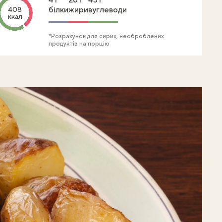
білки
жири
вуглеводи
408
ккал
*Розрахунок для сирих, необроблених
продуктів на порцію