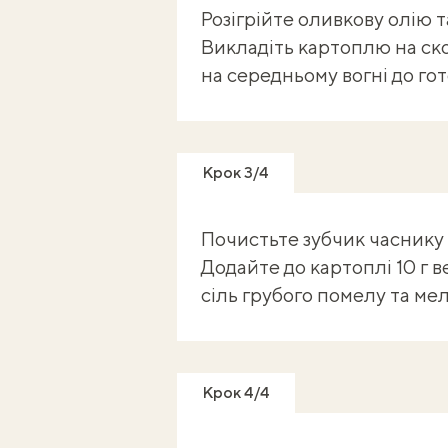
Розігрійте оливкову олію т
Викладіть картоплю на ск
на середньому вогні до го
Крок 3/4
Почистьте зубчик часнику 
Додайте до картоплі 10 г 
сіль грубого помелу та ме
Крок 4/4