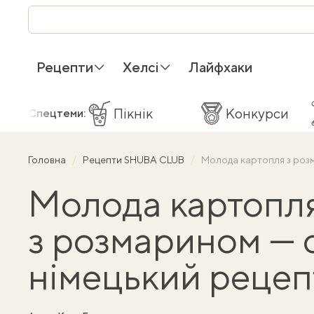
Рецепти
Хелсі
Лайфхаки
Пікнік
Конкурси
Спецтеми:
Головна
Рецепти SHUBA CLUB
Молода картопля з роз
Молода картопл
з розмарином — 
німецький реце