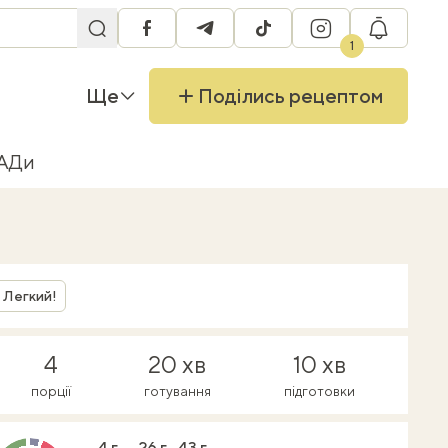
facebook
telegram
tiktok
instagram
RU
1
Ще
Поділись рецептом
БАДи
Легкий!
4
20 хв
10 хв
порції
готування
підготовки
4 г
26 г
43 г