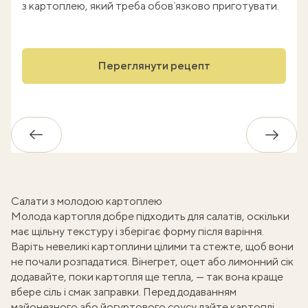
з картоплею, який треба обов`язково приготувати.
Переглянути рецепт
Назад
Впере
Салати з молодою картоплею
Молода картопля добре підходить для салатів, оскільки
має щільну текстуру і зберігає форму після варіння.
Варіть невеликі картоплини цілими та стежте, щоб вони
не почали розпадатися. Вінегрет, оцет або лимонний сік
додавайте, поки картопля ще тепла, — так вона краще
вбере сіль і смак заправки. Перед додаванням
майонезного або йогуртового соусу дайте картоплі