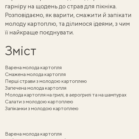
гарніру на щодень до страв для пікніка.
Розповідаємо, як варити, смажити й запікати
молоду картоплю, та ділимося ідеями, з чим
її найкраще поєднувати.
Зміст
Варена молода картопля
Смажена молода картопля
Перші страви з молодою картоплею
Запечена молода картопля
Молода картопля на грилі, в аерогрилі та на шампурах
Салати з молодою картоплею
Запіканки з молодою картоплею
Варена молода картопля