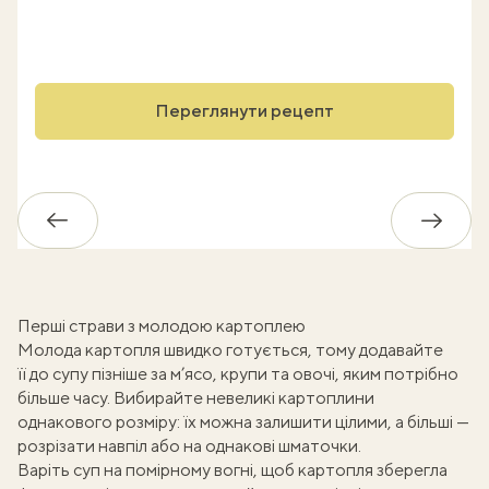
Переглянути рецепт
Назад
Впере
Перші страви з молодою картоплею
Молода картопля швидко готується, тому додавайте
її до супу пізніше за м’ясо, крупи та овочі, яким потрібно
більше часу. Вибирайте невеликі картоплини
однакового розміру: їх можна залишити цілими, а більші —
розрізати навпіл або на однакові шматочки.
Варіть суп на помірному вогні, щоб картопля зберегла