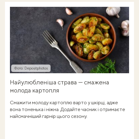
Фото: Depositphotos
Найулюбленіша страва — смажена
молода картопля
Смажити молоду картоплю варто у шкірці, адже
вона тоненька і ніжна. Додайте часник і отримаєте
найсмачніший гарнір цього сезону.