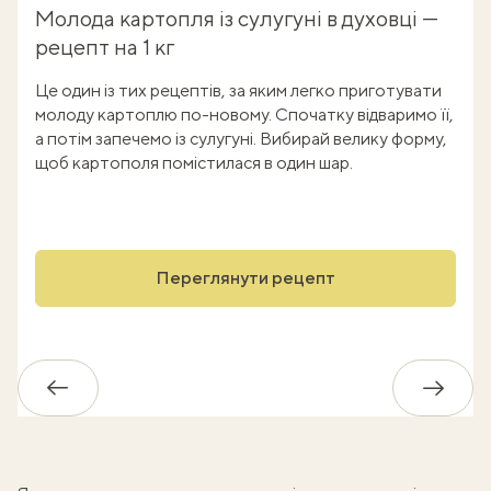
Молода картопля із сулугуні в духовці —
рецепт на 1 кг
Це один із тих рецептів, за яким легко приготувати
молоду картоплю по-новому. Спочатку відваримо її,
а потім запечемо із сулугуні. Вибирай велику форму,
щоб картополя помістилася в один шар.
Переглянути рецепт
Назад
Впере