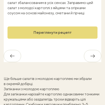
салат збалансованим в усіх сенсах. Заправимо цей
салат з молодої картоплі з яйцями та огірками
соусом на основі майонезу, сметани й гірчиці.
Переглянути рецепт
Назад
Впере
Ще більше
салатів з молодою картоплею
ми зібрали
в окремій добірці.
Запіканки з молодою картоплею
Для запіканки нарізайте картоплю однаковими тонкими
кружальцями або заздалегідь трохи відваріть цілі
картоплини. Скибочки завтовшки приблизно 3–5