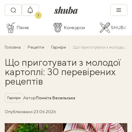
1
Пікнік
Конкурси
SHUBA C
Головна
Рецепти
Гарніри
Що приготувати з молодої картоплі: 30 перевірених рецептів
Що приготувати з молодої
картоплі: 30 перевірених
рецептів
Рубрика
Автор
Пончіта Весельська
Гарніри
Опубліковано:
23.06.2026