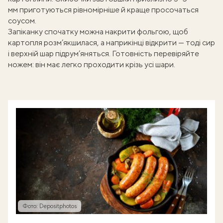
мм приготуються рівномірніше й краще просочаться
соусом.
Запіканку спочатку можна накрити фольгою, щоб
картопля розм’якшилася, а наприкінці відкрити — тоді сир
і верхній шар підрум’яняться. Готовність перевіряйте
ножем: він має легко проходити крізь усі шари.
Фото: Depositphotos