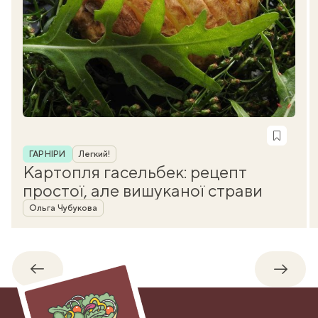
Рубрика
ГАРНІРИ
Легкий!
Картопля гасельбек: рецепт
простої, але вишуканої страви
Автор
Ольга Чубукова
Назад
Впере