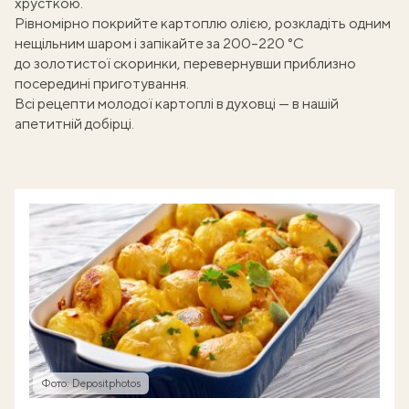
хрусткою.
Рівномірно покрийте картоплю олією, розкладіть одним
нещільним шаром і запікайте за 200–220 °C
до золотистої скоринки, перевернувши приблизно
посередині приготування.
Всі рецепти
молодої картоплі в духовці
— в нашій
апетитній добірці.
Фото: Depositphotos