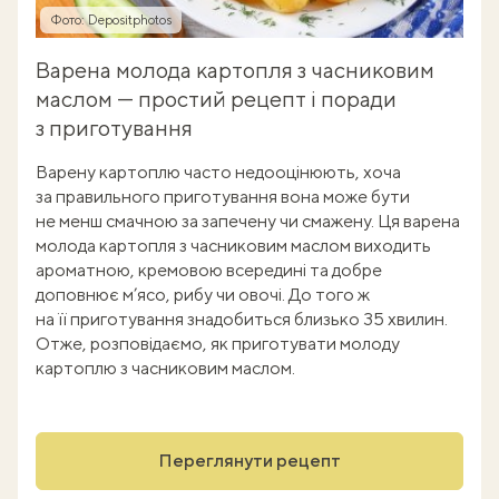
Фото: Depositphotos
Варена молода картопля з часниковим
маслом — простий рецепт і поради
з приготування
Варену картоплю часто недооцінюють, хоча
за правильного приготування вона може бути
не менш смачною за запечену чи смажену. Ця варена
молода картопля з часниковим маслом виходить
ароматною, кремовою всередині та добре
доповнює м’ясо, рибу чи овочі. До того ж
на її приготування знадобиться близько 35 хвилин.
Отже, розповідаємо, як приготувати молоду
картоплю з часниковим маслом.
Переглянути рецепт