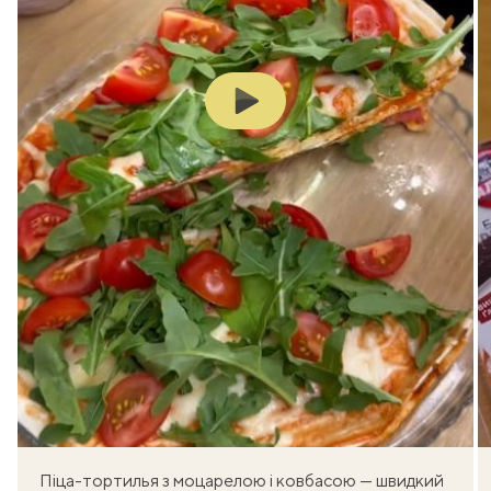
Play
Піца-тортилья з моцарелою і ковбасою — швидкий