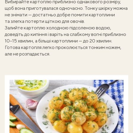
Вибирайте картоплю приблизно однакового розміру,
щоб вона приготувалася одночасно. Тонку шкірку можна
не знімати — достатньо добре помити картоплини
та злегка потерти щіткою для овочів.
Залийте картоплю холодною підсоленою водою,
доведіть до кипіння і варіть на слабкому вогні приблизно
10–15 хвилин, а більші картоплини — до 20 хвилин.
Готова картопля легко проколюється тонким ножем,
але не розпадається.