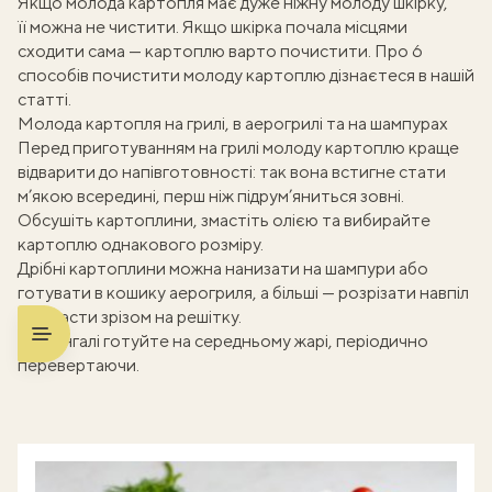
Якщо молода картопля має дуже ніжну молоду шкірку,
її можна не чистити. Якщо шкірка почала місцями
сходити сама — картоплю варто почистити. Про
6
способів почистити молоду картоплю
дізнаєтеся в нашій
статті.
Молода картопля на грилі, в аерогрилі та на шампурах
Перед приготуванням на грилі молоду картоплю краще
відварити до напівготовності: так вона встигне стати
м’якою всередині, перш ніж підрум’яниться зовні.
Обсушіть картоплини, змастіть олією та вибирайте
картоплю однакового розміру.
Дрібні картоплини можна нанизати на шампури або
готувати в кошику аерогриля, а більші — розрізати навпіл
і викласти зрізом на решітку.
На мангалі готуйте на середньому жарі, періодично
перевертаючи.