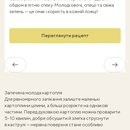
обідом в літню спеку. Молоді овочі, спеції та свіжа
зелень — це смак і користь в кожній ложці!
Переглянути рецепт
Назад
Впере
Запечена молода картопля
Для рівномірного запікання залиште маленькі
картоплини цілими, а більші розріжте на однакові
частини. Перед духовкою картоплю можна проварити
5–10 хвилин, добре обсушити й злегка струснути
в каструлі — нерівна поверхня стане особливо