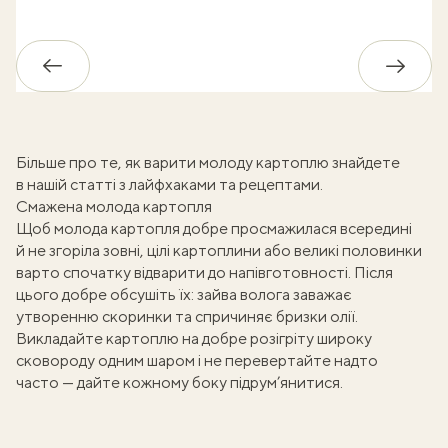
Назад
Впере
Більше про те,
як варити молоду картоплю
знайдете
в нашій статті з лайфхаками та рецептами.
Смажена молода картопля
Щоб молода картопля добре просмажилася всередині
й не згоріла зовні, цілі картоплини або великі половинки
варто спочатку відварити до напівготовності. Після
цього добре обсушіть їх: зайва волога заважає
утворенню скоринки та спричиняє бризки олії.
Викладайте картоплю на добре розігріту широку
сковороду одним шаром і не перевертайте надто
часто — дайте кожному боку підрум’янитися.