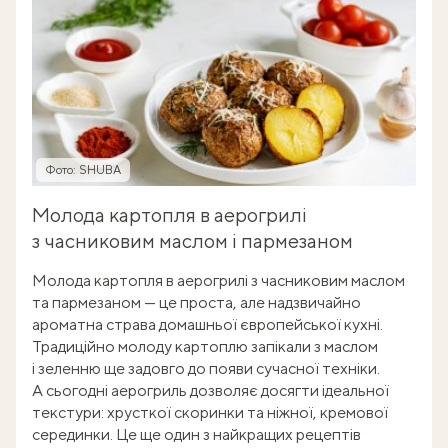
Фото: SHUBA
Молода картопля в аерогрилі
з часниковим маслом і пармезаном
Молода картопля в аерогрилі з часниковим маслом
та пармезаном — це проста, але надзвичайно
ароматна страва домашньої європейської кухні.
Традиційно молоду картоплю запікали з маслом
і зеленню ще задовго до появи сучасної техніки.
А сьогодні аерогриль дозволяє досягти ідеальної
текстури: хрусткої скоринки та ніжної, кремової
серединки. Це ще один з найкращих рецептів