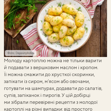
Фото: Depositphotos
Молоду картоплю можна не тільки варити
й подавати з вершковим маслом і кропом.
Її можна смажити до хрусткої скоринки,
запікати із сиром, м’ясом або овочами,
готувати на шампурах, додавати до салатів,
супів, запіканок і пирогів. У цій добірці
ми зібрали перевірені рецепти з молодої
картоплі на різні випадки: від простого