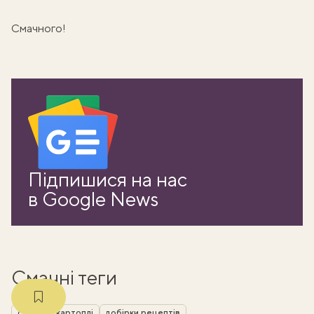
Смачного!
ати
Підпишися на нас
k
в Google News
m
Смачні теги
страви з картоплі
добірки рецептів