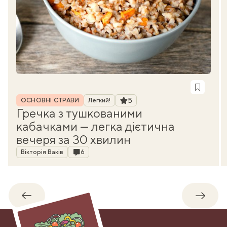
Рубрика
Рейтинг
5
ОСНОВНІ СТРАВИ
Легкий!
Гречка з тушкованими
кабачками — легка дієтична
вечеря за 30 хвилин
Автор
Коментарі
Вікторія Ваків
6
Назад
Впере