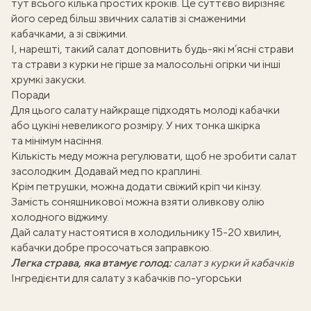
тут всього кілька простих кроків. Це суттєво вирізняє
його серед більш звичних
салатів зі смаженими
кабачками
, а зі свіжими.
І, нарешті, такий салат доповнить будь-які м’ясні страви
та
страви з курки
не гірше за малосольні огірки чи інші
хрумкі закуски.
Поради
Для цього салату найкраще підходять молоді кабачки
або цукіні невеликого розміру. У них тонка шкірка
та мінімум насіння.
Кількість меду можна регулювати, щоб не зробити салат
засолодким. Додавай мед по краплині.
Крім петрушки, можна додати свіжий кріп чи кінзу.
Замість соняшникової можна взяти оливкову олію
холодного віджиму.
Дай салату настоятися в холодильнику 15-20 хвилин,
кабачки добре просочаться заправкою.
Легка страва, яка втамує голод:
салат з курки й кабачків
Інгредієнти для салату з кабачків по-угорськи