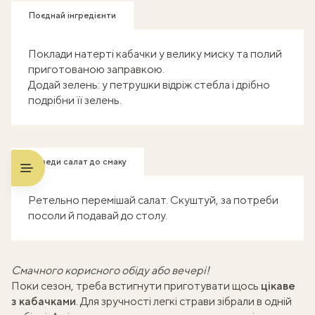
Поєднай інгредієнти
Поклади натерті кабачки у велику миску та полий
приготованою заправкою.
Додай зелень: у петрушки відріж стебла і дрібно
подрібни її зелень.
Доведи салат до смаку
Ретельно перемішай салат. Скуштуй, за потреби
посоли й подавай до столу.
Смачного корисного обіду або вечері!
Поки сезон, треба встигнути приготувати щось
цікаве
з кабачками
. Для зручності легкі страви зібрали
в одній