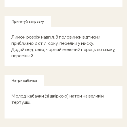
Приготуй заправку
Лимон розріж навпіл. З половинки відтисни
приблизно 2 ст. л. соку, перелий у миску.
Додай мед, олію, чорний мелений перець до смаку,
перемішай.
Натри кабачки
Молоді кабачки (зі шкіркою) натри на великій
тертушці.