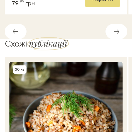
99
79
грн
Назад
Впере
публікації
Схожі
30 хв
Час приготування