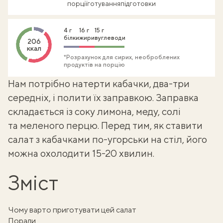
порції
готування
підготовки
4 г
16 г
15 г
білки
жири
вуглеводи
206
ккал
*Розрахунок для сирих, необроблених
продуктів на порцію
Нам потрібно натерти кабачки, два-три
середніх, і полити їх заправкою. Заправка
складається із соку лимона, меду, солі
та меленого перцю. Перед тим, як ставити
салат з кабачками
по-угорськи на стіл, його
можна охолодити 15-20 хвилин.
Зміст
Чому варто приготувати цей салат
Поради