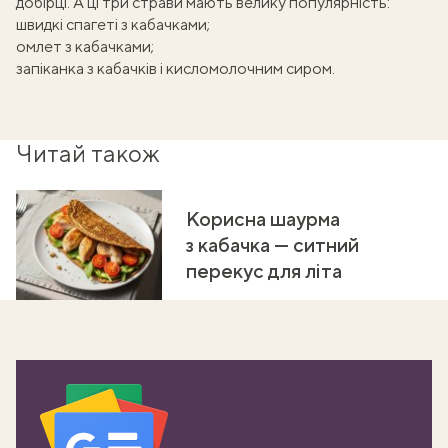
добірці
. А ці три страви мають велику популярність:
швидкі спагеті з кабачками
;
омлет з кабачками
;
запіканка з кабачків і кисломолочним сиром
.
Читай також
Корисна шаурма
з кабачка — ситний
перекус для літа