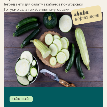
Інгредієнти для салату з кабачків по-угорськи
Готуємо салат з кабачків по-угорськи
корисності
Shuba корисності
Рубрика
ЛАЙФСТАЙЛ