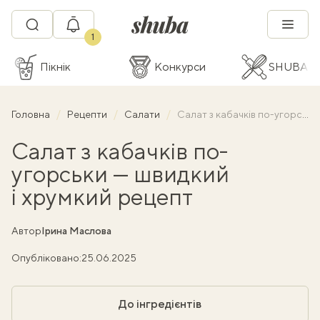
1
Пікнік
Конкурси
SHUBA C
Головна
Рецепти
Салати
Салат з кабачків по-угорськи — швидкий і хрумкий рецепт
Салат з кабачків по-
угорськи — швидкий
і хрумкий рецепт
Автор
Ірина Маслова
Опубліковано:
25.06.2025
До інгредієнтів