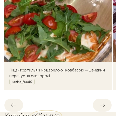
Піца-тортилья з моцарелою і ковбасою — швидкий
перекус на сковороді
Автор
kozina_food0
Назад
Впере
«Сільпо»
Купуй в