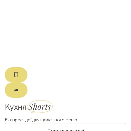
ати
k
m
Shorts
Кухня
Експрес-ідеї для щоденного меню
Переглянути всі