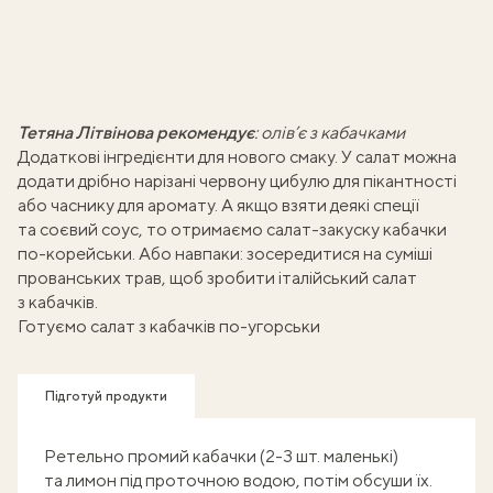
Тетяна Літвінова рекомендує
:
олів’є з кабачками
Додаткові інгредієнти для нового смаку. У салат можна
додати дрібно нарізані червону цибулю для пікантності
або часнику для аромату. А якщо взяти деякі спеції
та соєвий соус, то отримаємо салат-закуску
кабачки
по-корейськи
. Або навпаки: зосередитися на суміші
прованських трав, щоб зробити
італійський салат
з кабачків.
Готуємо салат з кабачків по-угорськи
Підготуй продукти
Ретельно промий кабачки (2-3 шт. маленькі)
та лимон під проточною водою, потім обсуши їх.