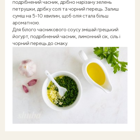
подрібнений часник, дрібно нарізану зелень
петрушки, дрібку солі та чорний перець. Залиш
суміш на 5-10 хвилин, щоб олія стала більш
ароматною.
Для білого часникового соусу змішай грецький
йогурт, подрібнений часник, лимонний сік, сіль і
чорний перець до смаку.