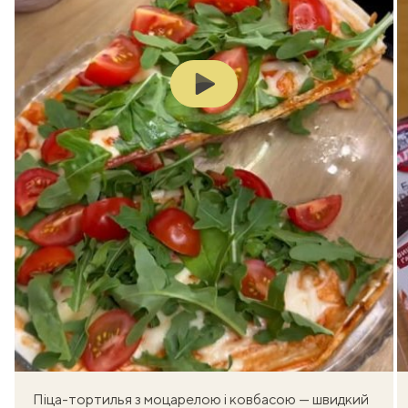
Play
Піца-тортилья з моцарелою і ковбасою — швидкий