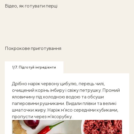
Відео, як готувати перці
Покрокове приготування
1/7. Підготуй інгредієнти
Дрібно наріж червону цибулю, перець чилі,
очищений корінь імбиру і свіжу петрушку. Промий
яловичину під холодною водою та обсуши
паперовими рушниками. Видали плівки та великі
шматочки жиру. Наріж м’ясо середніми кубиками,
пропусти через м’ясорубку.