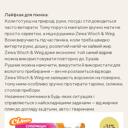
Лайфхак для пікніка:
Коли готуєш на природі, руки, посуд і стіл доводиться
часто витирати. Тому поруч із мангалом зручно мати не
просто серветки, а міцні рушники Zewa Wisch & Weg.
Вони виручають під час пікніка, коли треба швидко
витерти руки, дошку, розлитий напій чи зайвий жир.
Zewa Wisch & Weg дуже економні: той самий відрив
можна використовувати повторно до 3 разів.
Рушник можна намочити, викрутити й використати для
вологого прибирання — він не розлазиться від води.
Zewa Wisch & Weg не залишають ворсинок на поверхні,
тому ними особливо зручно протирати тарілки, склянки,
столові прибори.
Незамінні помічники в будь-яких ситуаціях і
справляються з найскладнішими задачами — від жирних
плям до догляду за дітьми, авто і тваринами.
-31%