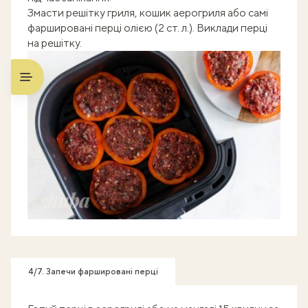
Змасти решітку гриля, кошик аерогриля або самі
фаршировані перці олією (2 ст. л.). Виклади перці
на решітку.
4/7. Запечи фаршировані перці