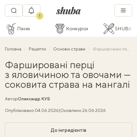
1
Пікнік
Конкурси
SHUBA C
Головна
Рецепти
Основні страви
Фаршировані перці з яловичиною та овочами — соковита страва на мангалі
Фаршировані перці
з яловичиною та овочами —
соковита страва на мангалі
Автор
Олександр КУБ
Опубліковано:
04.06.2026
|
Оновлено:
26.06.2026
До інгредієнтів