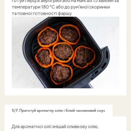
Готуй перці в аерогрилі або на мангалі 15 хвилин за
температури 180 °C або до рум’яної скоринки
та повної готовності фаршу.
5/7. Приготуй ароматну олію і білий часниковий соус
Для ароматної олії змішай оливкову олію,