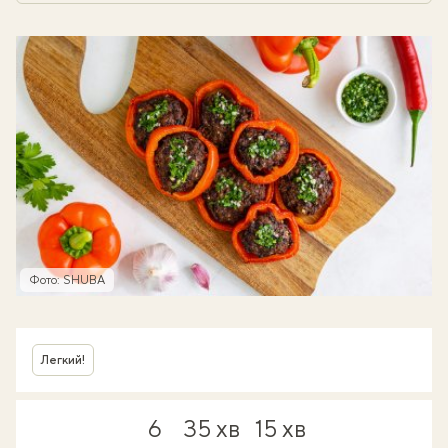
Фото: SHUBA
Легкий!
6
35 хв
15 хв