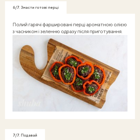
6/7. Змасти готові перці
Полий гарячі фаршировані перці ароматною олією
з часником і зеленню одразу після приготування.
7/7. Подавай