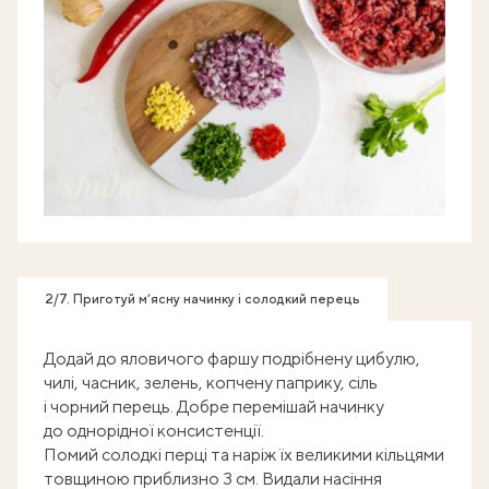
2/7. Приготуй м’ясну начинку і солодкий перець
Додай до яловичого фаршу подрібнену цибулю,
чилі, часник, зелень, копчену паприку, сіль
і чорний перець. Добре перемішай начинку
до однорідної консистенції.
Помий солодкі перці та наріж їх великими кільцями
товщиною приблизно 3 см. Видали насіння