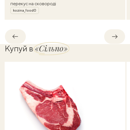
перекус на сковороді
Автор
kozina_food0
Назад
Впере
«Сільпо»
Купуй в