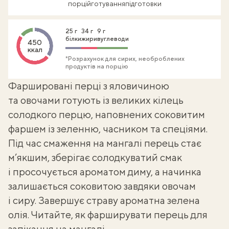
порцій
готування
підготовки
25 г
34 г
9 г
білки
жири
вуглеводи
450
ккал
*Розрахунок для сирих, необроблених
продуктів на порцію
Фаршировані перці з яловичиною
та овочами готують із великих кілець
солодкого перцю, наповнених соковитим
фаршем із зеленню, часником та спеціями.
Під час смаження на мангалі перець стає
м’якшим, зберігає солодкуватий смак
і просочується ароматом диму, а начинка
залишається соковитою завдяки овочам
і сиру. Завершує страву ароматна зелена
олія. Читайте,
як фарширувати перець
для
запікання на мангалі.