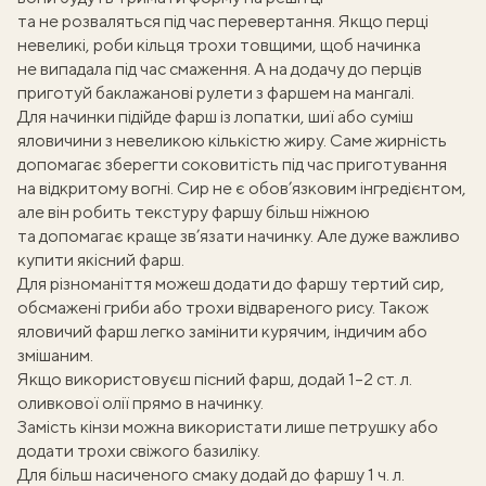
та не розваляться під час перевертання. Якщо перці
невеликі, роби кільця трохи товщими, щоб начинка
не випадала під час смаження. А на додачу до перців
приготуй
баклажанові рулети з фаршем на мангалі
.
Для начинки підійде фарш із лопатки, шиї або суміш
яловичини з невеликою кількістю жиру. Саме жирність
допомагає зберегти соковитість під час приготування
на відкритому вогні. Сир не є обов’язковим інгредієнтом,
але він робить текстуру фаршу більш ніжною
та допомагає краще зв’язати начинку. Але дуже важливо
купити якісний фарш.
Для різноманіття можеш додати до фаршу тертий сир,
обсмажені гриби або трохи відвареного рису. Також
яловичий фарш легко замінити курячим, індичим або
змішаним.
Якщо використовуєш пісний фарш, додай 1–2 ст. л.
оливкової олії прямо в начинку.
Замість кінзи можна використати лише петрушку або
додати трохи свіжого базиліку.
Для більш насиченого смаку додай до фаршу 1 ч. л.