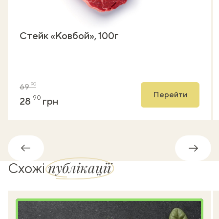
Стейк «Ковбой», 100г
90
69
Перейти
90
28
грн
Назад
Впере
публікації
Схожі