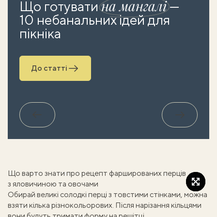
на мангалі
Що готувати
—
10 небанальних ідей для
пікніка
До статті
Назад
Вперед
Що варто знати про рецепт фаршированих перців
з яловичиною та овочами
Обирай великі солодкі перці з товстими стінками, можна
взяти кілька різнокольорових. Після нарізання кільцями
вони будуть тримати форму на решітці