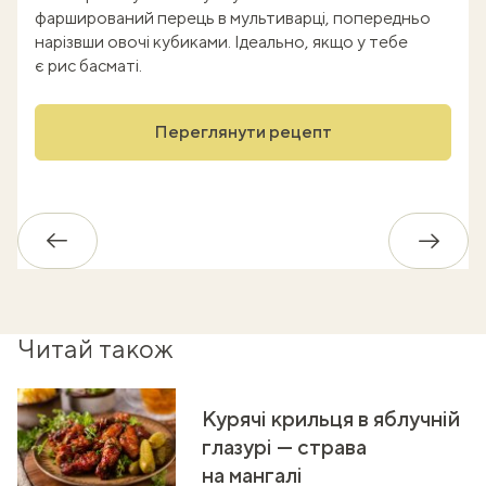
фарширований перець в мультиварці, попередньо
нарізвши овочі кубиками. Ідеально, якщо у тебе
є рис басматі.
Переглянути рецепт
Назад
Впере
Читай також
Курячі крильця в яблучній
глазурі — страва
на мангалі