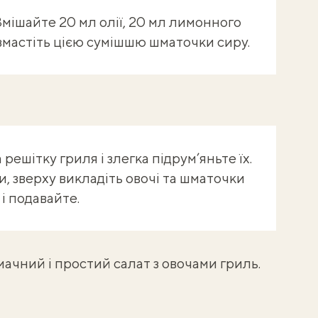
мішайте 20 мл олії, 20 мл лимонного
 змастіть цією сумішшю шматочки сиру.
решітку гриля і злегка підрум’яньте їх.
и, зверху викладіть овочі та шматочки
і подавайте.
смачний і простий
салат з овочами гриль
.