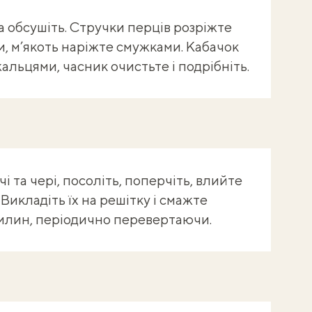
а обсушіть. Стручки перців розріжте
и, м’якоть наріжте смужками. Кабачок
льцями, часник очистьте і подрібніть.
і та чері, посоліть, поперчіть, влийте
 Викладіть їх на решітку і смажте
хвилин, періодично перевертаючи.