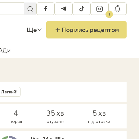
facebook
telegram
tiktok
instagram
RU
1
Ще
Поділись рецептом
БАДи
Легкий!
4
35 хв
5 хв
порції
готування
підготовки
16 г
34 г
55 г