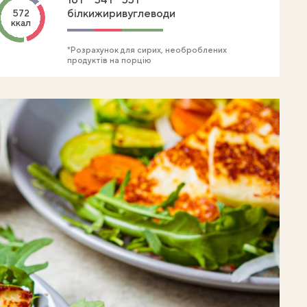
білки
жири
вуглеводи
572
ккал
*Розрахунок для сирих, необроблених
продуктів на порцію