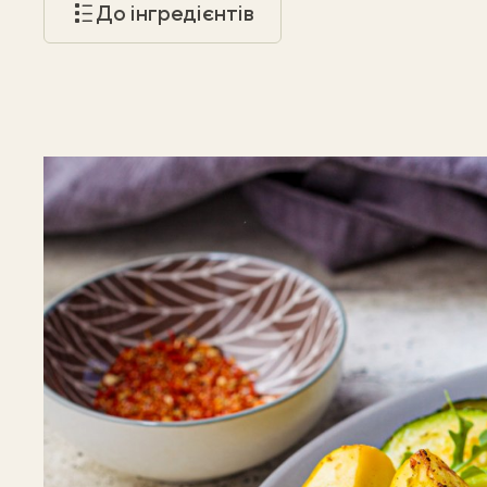
До інгредієнтів