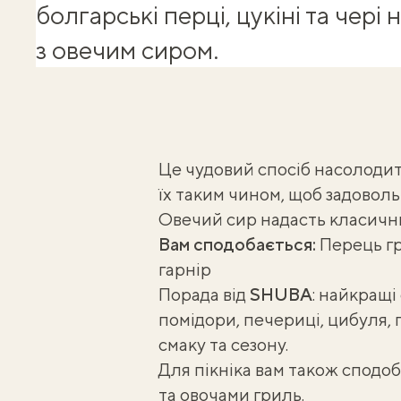
болгарські перці, цукіні та чері 
з овечим сиром.
Це чудовий спосіб насолоди
їх таким чином, щоб задоволь
Овечий сир надасть класичн
Вам сподобається:
Перець гр
гарнір
Порада від
SHUBA
: найкращі
помідори, печериці, цибуля, п
смаку та сезону.
Для пікніка вам також сподоб
та овочами гриль
.