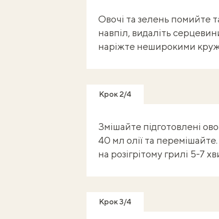
Овочі та зелень помийте т
навпіл, видаліть серцевин
наріжте неширокими кружа
Крок 2/4
Змішайте підготовлені овоч
40 мл олії та перемішайте.
на розігрітому грилі 5-7 
Крок 3/4