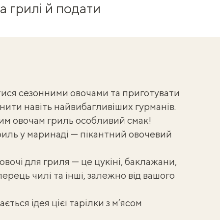
на грилі й подати
тися сезонними овочами та приготувати
нити навіть найвибагливіших гурманів.
им овочам гриль особливий смак!
иль у маринаді — пікантний овочевий
 овочі для гриля — це цукіні, баклажани,
ерець чилі та інші, залежно від вашого
ається ідея цієї
тарілки з м’ясом