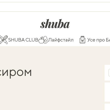
shuba.life
SHUBA CLUB
Лайфстайл
Усе про 
 сиром