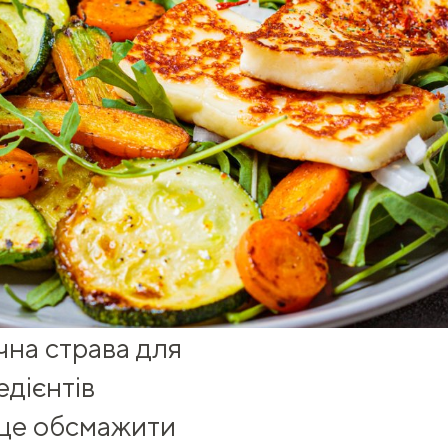
чна страва для
едієнтів
 це обсмажити