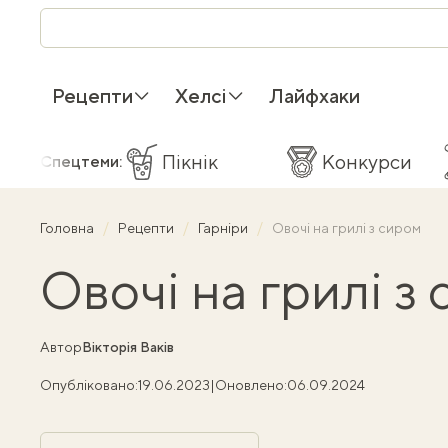
Рецепти
Хелсі
Лайфхаки
Пікнік
Конкурси
Спецтеми:
Головна
Рецепти
Гарніри
Овочі на грилі з сиром
Овочі на грилі з
Автор
Вікторія Ваків
Опубліковано:
19.06.2023
|
Оновлено:
06.09.2024