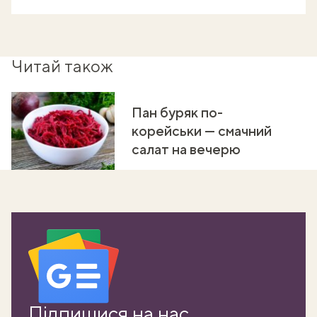
Читай також
Пан буряк по-
корейськи — смачний
салат на вечерю
Підпишися на нас