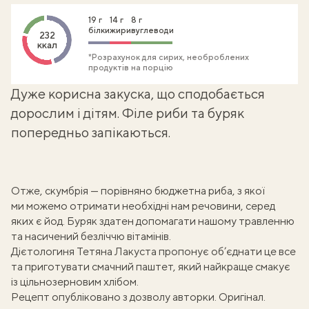
19 г
14 г
8 г
білки
жири
вуглеводи
232
ккал
*Розрахунок для сирих, необроблених
продуктів на порцію
Дуже корисна закуска, що сподобається
дорослим і дітям. Філе риби та буряк
попередньо запікаються.
Отже, скумбрія —
порівняно бюджетна риба, з якої
ми можемо отримати необхідні нам речовини, серед
яких є йод
. Буряк здатен допомагати нашому травленню
та насичений безліччю вітамінів.
Дієтологиня
Тетяна Лакуста
пропонує об’єднати це все
та приготувати смачний паштет, який найкраще смакує
із цільнозерновим хлібом.
Рецепт опубліковано з дозволу авторки.
Оригінал
.