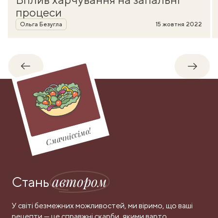
процеси
Автор
Ольга Безугла
15 жовтня 2022
Назад
Впере
Смачніссімо!
автором
Стань
У світі безмежних можливостей, ми віримо, що ваші
рецепти — це справжні скарби, якими варто