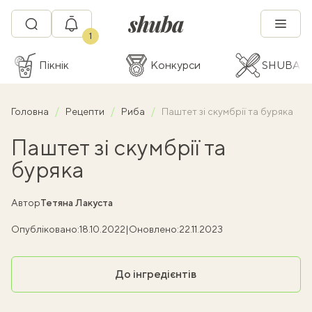
1
Пікнік
Конкурси
SHUBA C
Головна
Рецепти
Риба
Паштет зі скумбрії та буряка
Паштет зі скумбрії та
буряка
Автор
Тетяна Лакуста
Опубліковано:
18.10.2022
|
Оновлено:
22.11.2023
До інгредієнтів