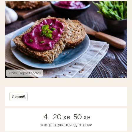
Фото: Depositphotos
Легкий!
4
20 хв
50 хв
порції
готування
підготовки