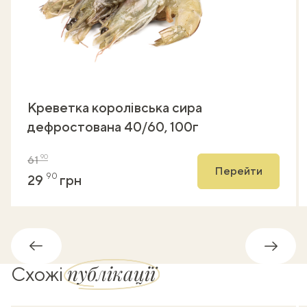
Креветка королівська сира
дефростована 40/60, 100г
90
61
Перейти
90
29
грн
Назад
Впере
публікації
Схожі