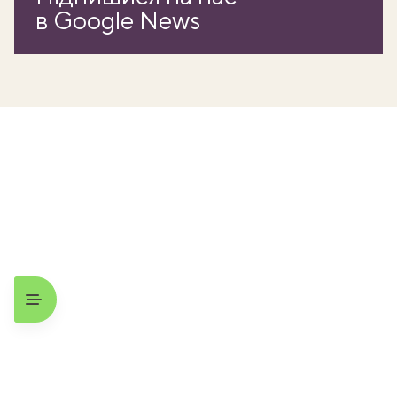
в Google News
ати
k
m