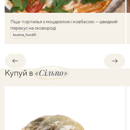
Піца-тортилья з моцарелою і ковбасою — швидкий
перекус на сковороді
Автор
kozina_food0
Назад
Впере
«Сільпо»
Купуй в