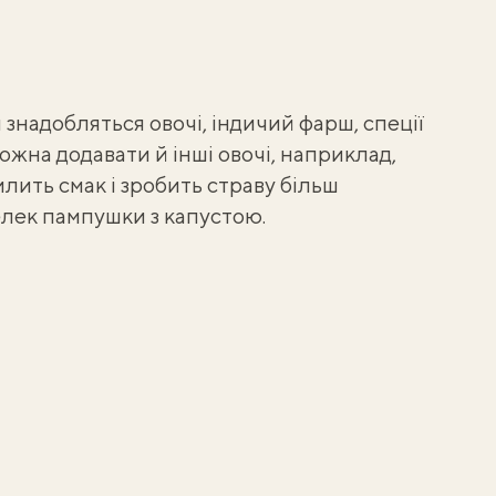
 знадобляться овочі, індичий фарш, спеції
ожна додавати й інші овочі, наприклад,
лить смак і зробить страву більш
елек
пампушки з капустою
.