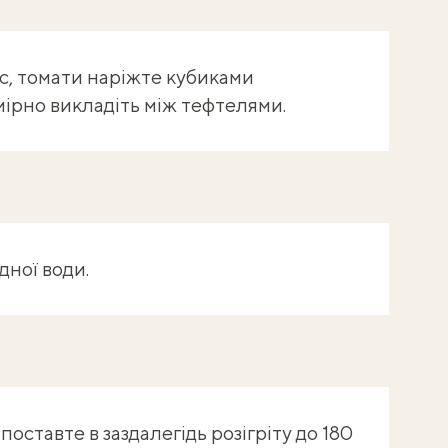
с, томати наріжте кубиками
мірно викладіть між тефтелями.
дної води.
ставте в заздалегідь розігріту до 180