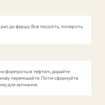
 рис до фаршу. Все посоліть, поперчіть
ано формуються тефтелі, додайте
 знову перемішайте. Потім сформуйте
му для запікання.