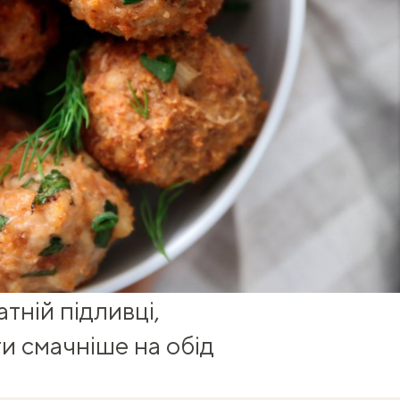
атній підливці,
ти смачніше на обід