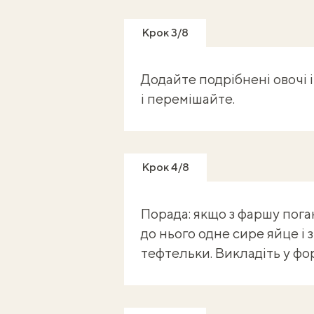
Крок 3/8
Додайте подрібнені овочі і
і перемішайте.
Крок 4/8
Порада: якщо з фаршу пог
до нього одне сире яйце і
тефтельки. Викладіть у фор