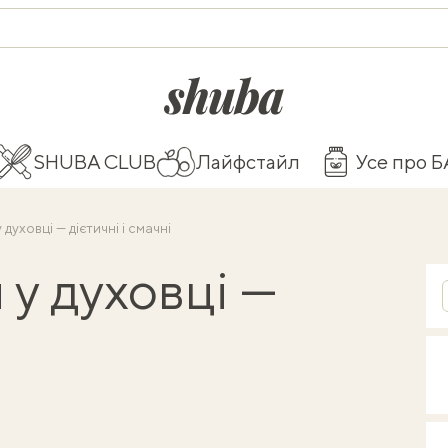
shuba.life
SHUBA CLUB
Лайфстайл
Усе про 
 духовці — дієтичні і смачні
 у духовці —