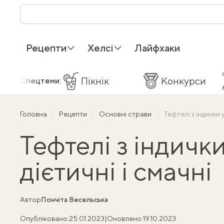
Рецепти
Хелсі
Лайфхаки
Пікнік
Конкурси
Спецтеми:
Головна
Рецепти
Основні страви
Тефтелі з індички у
Тефтелі з індички
дієтичні і смачні
Автор
Пончіта Весельська
Опубліковано:
25.01.2023
|
Оновлено:
19.10.2023