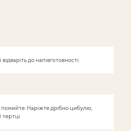
 відваріть до напівготовності.
і помийте. Наріжте дрібно цибулю,
 тертці.