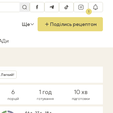
facebook
telegram
tiktok
instagram
RU
1
Ще
Поділись рецептом
БАДи
Легкий!
6
1 год
10 хв
порцій
готування
підготовки
46 г
27 г
18 г