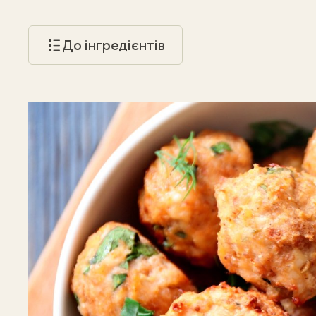
До інгредієнтів