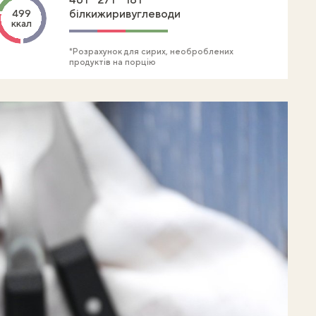
білки
жири
вуглеводи
499
ккал
*Розрахунок для сирих, необроблених
продуктів на порцію