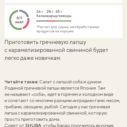
26 г
28 г
65 г
белки
жиры
углеводы
611
ккал
*Расчет для сырых, необработанных
продуктов на порцию
Приготовить гречневую лапшу
с карамелизированной свининой будет
легко даже новичкам.
Читайте также:
Салат с лапшой соба и цукини
Родиной гречневой лапши является Япония. Там
ее называют «соба», едят в горячем и холодном виде
и сочетают со многими разными ингредиентами: мясом,
грибами, овощами, рыбой. Сегодня у нас гречневая
лапша с карамелизированной свининой, которую
просто приготовить дома.
Совет от
SHUBA
: чтобы блюдо получилось вкусным,