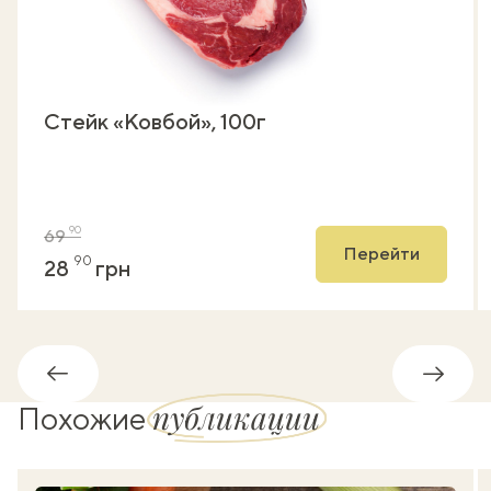
Стейк «Ковбой», 100г
90
69
Перейти
90
28
грн
Обратно
Впере
публикации
Похожие