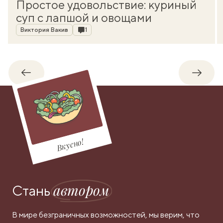
Простое удовольствие: куриный
суп с лапшой и овощами
Автор
Комментарии
Виктория Вакив
1
Обратно
Впере
Вкусно!
автором
Стань
В мире безграничных возможностей, мы верим, что