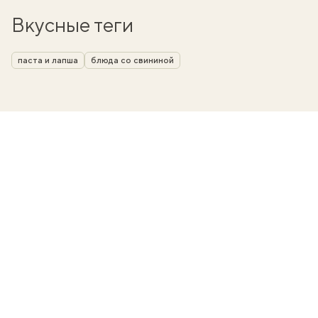
Вкусные теги
паста и лапша
блюда со свининой
вать
k
мма