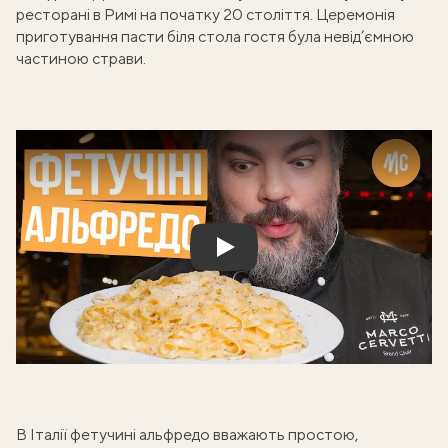
ресторані в Римі на початку 20 століття. Церемонія
приготування пасти біля стола гостя була невід’ємною
частиною страви.
Play
В Італії фетучині альфредо вважають простою,