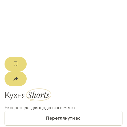
ати
k
m
Shorts
Кухня
Експрес-ідеї для щоденного меню
Переглянути всі