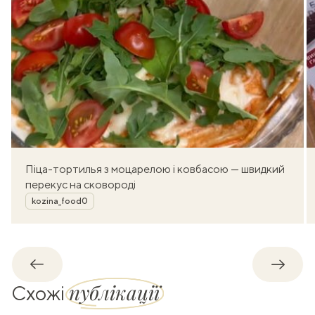
Піца-тортилья з моцарелою і ковбасою — швидкий
перекус на сковороді
Автор
kozina_food0
Назад
Впере
публікації
Схожі