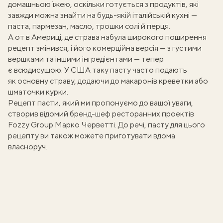
домашньою їжею, оскільки готується з
продуктів, які
завжди можна знайти
на будь-якій італійській кухні —
паста, пармезан, масло, трошки солі й перця.
А от в Америці, де страва набула широкого поширення
рецепт змінився, і його комерційна версія — з густими
вершками та іншими інгредієнтами — тепер
є всюдисущою. У США таку пасту часто подають
як основну страву, додаючи до макаронів креветки або
шматочки курки.
Рецепт пасти, який ми пропонуємо до вашої уваги,
створив відомий бренд-шеф ресторанних проектів
Fozzy Group
Марко Черветті
. До речі, пасту для цього
рецепту ви також можете
приготувати вдома
власноруч
.