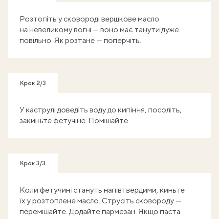
Розтопіть у сковороді вершкове масло
на невеликому вогні — воно має танути дуже
повільно. Як розтане — поперчіть.
Крок 2/3
У каструлі доведіть воду до кипіння, посоліть,
закиньте фетучіне. Помішайте.
Крок 3/3
Коли фетучині стануть напівтвердими, киньте
їх у розтоплене масло. Струсіть сковороду —
перемішайте. Додайте пармезан. Якщо паста