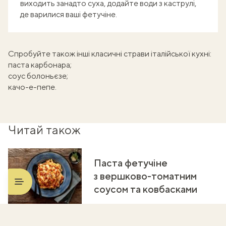
виходить занадто суха, додайте води з каструлі,
де варилися ваші фетучіне.
Спробуйте також інші класичні страви італійської кухні:
паста карбонара
;
соус болоньєзе
;
качо-е-пепе
.
Читай також
Паста фетучіне
з вершково-томатним
соусом та ковбасками