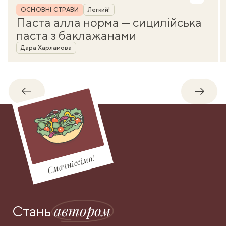
Рубрика
ОСНОВНІ СТРАВИ
Легкий!
Паста алла норма — сицилійська
паста з баклажанами
Автор
Дара Харламова
Назад
Впере
Смачніссімо!
автором
Стань