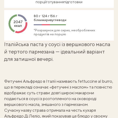
порції
готування
підготовки
80 г
124 г
156 г
білки
жири
вуглеводи
2047
ккал
*Розрахунок для сирих, необроблених
продуктів на порцію
Італійська паста у соусі із вершкового масла
й тертого пармезана — ідеальний варіант
для затишної вечері.
Фетучині Альфредо в Італії називають fettuccine al burro,
що в перекладі означає «фетучині з маслом» та повністю
відображає суть страви:
довгі широкі макарони
подаються в соусі із розтопленого на сковороді
вершкового масла, змішаного з пармезаном.
Сучасну назву страва отримала на честь кухаря
Альфредо Ді Леліо, який показував це блюдо у своєму