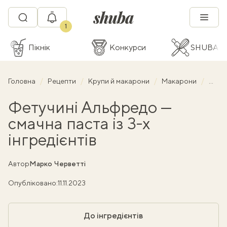
1
Пікнік
Конкурси
SHUBA C
Головна
Рецепти
Крупи й макарони
Макарони
Фетуч
Фетучині Альфредо —
смачна паста із 3-х
інгредієнтів
Автор
Марко Черветті
Опубліковано:
11.11.2023
До інгредієнтів