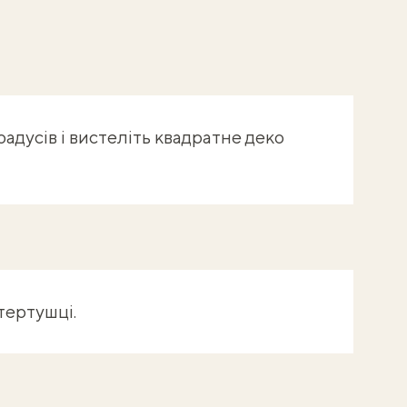
градусів і вистеліть квадратне деко
тертушці.