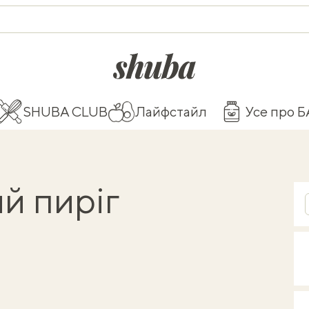
shuba.life
SHUBA CLUB
Лайфстайл
Усе про 
й пиріг