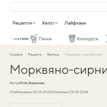
Рецепти
Хелсі
Лайфхаки
Пікнік
Конкурси
Спецтеми:
Головна
Рецепти
Випічка
Морквяно-сирний пиріг
Морквяно-сирни
Автор
Юлія Звєрькова
Опубліковано:
22.05.2023
|
Оновлено:
05.09.2024