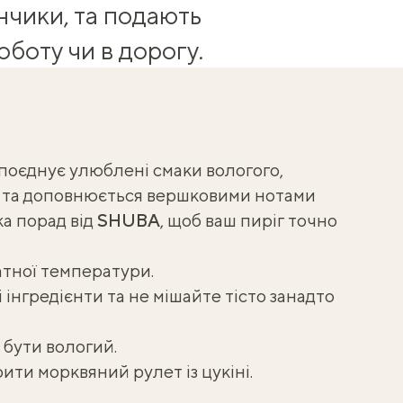
нчики, та подають
оботу чи в дорогу.
поєднує улюблені смаки вологого,
а та доповнюється вершковими нотами
ка порад від
SHUBA
, щоб ваш пиріг точно
атної температури.
інгредієнти та не мішайте тісто занадто
 бути вологий.
орити
морквяний рулет із цукіні
.