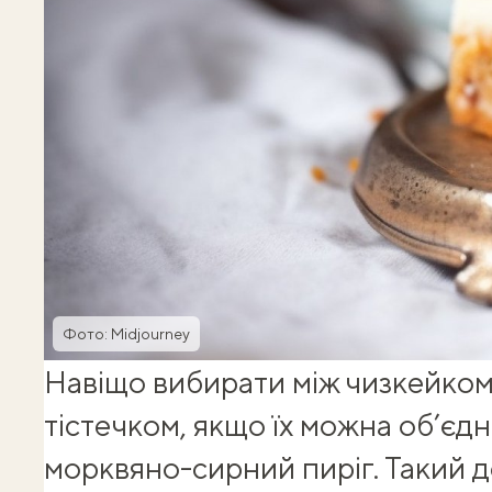
Фото: Midjourney
Навіщо вибирати між чизкейком
тістечком, якщо їх можна об’єд
морквяно-сирний пиріг. Такий д