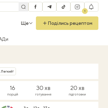
facebook
telegram
tiktok
instagram
RU
1
Ще
Поділись рецептом
БАДи
Легкий!
16
30 хв
20 хв
порцій
готування
підготовки
3 г
12 г
27 г