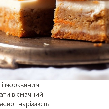
 і морквяним
нати в смачний
есерт нарізають