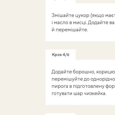
Змішайте цукор (якщо маєт
і масло в мисці. Додайте в
й перемішайте.
Крок 4/6
Додайте борошно, корицю, 
перемішуйте до одноріднос
пирога в підготовлену форм
готувати шар чизкейка.