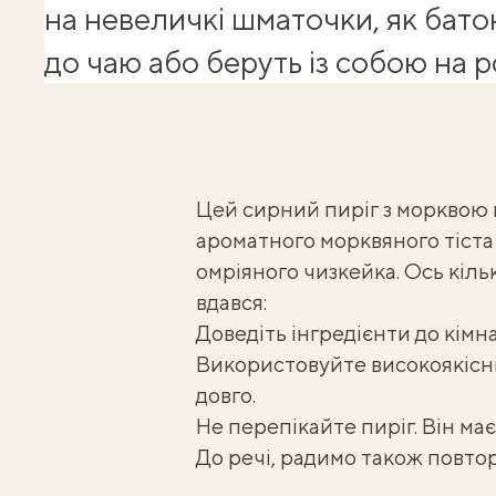
на невеличкі шматочки, як бато
до чаю або беруть із собою на р
Цей сирний пиріг з морквою 
ароматного морквяного тіст
омріяного чизкейка. Ось кіль
вдався:
Доведіть інгредієнти до кімн
Використовуйте високоякісні 
довго.
Не перепікайте пиріг. Він має
До речі, радимо також повт