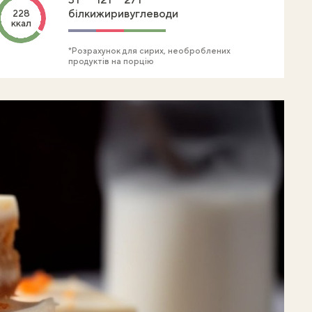
білки
жири
вуглеводи
228
ккал
*Розрахунок для сирих, необроблених
продуктів на порцію