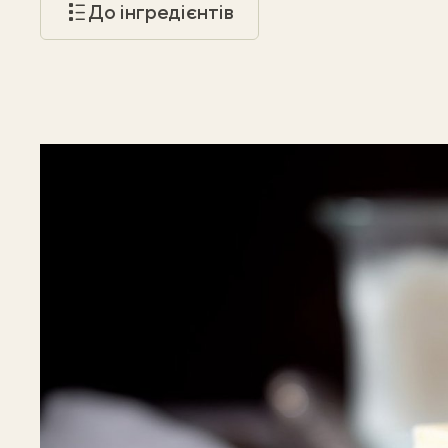
До інгредієнтів