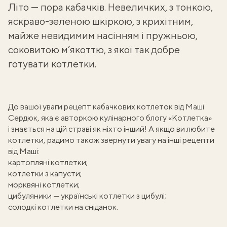
Літо — пора
кабачків
. Невеличких, з тонкою,
яскраво-зеленою шкіркою, з крихітним,
майже невидимим насінням і пружньою,
соковитою м’якоттю, з якої так добре
готувати котлетки.
До вашої уваги рецепт кабачкових котлеток від Маші
Сердюк, яка є авторкою кулінарного блогу «
Котлетка
»
і знається на цій страві як ніхто інший! А якщо ви любите
котлетки, радимо також звернути увагу на інші рецепти
від Маші:
картопляні котлетки
;
котлетки з капусти
;
морквяні котлетки
;
цибуляники — українські котлетки з цибулі
;
солодкі котлетки на сніданок
.