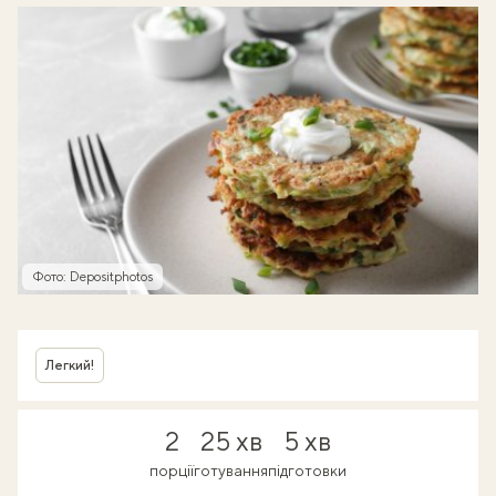
Фото: Depositphotos
Легкий!
2
25 хв
5 хв
порції
готування
підготовки