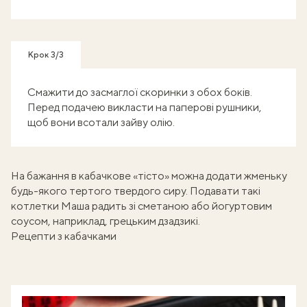
Крок 3/3
Смажити до засмаглої скоринки з обох боків.
Перед подачею викласти на паперові рушники,
щоб вони всотали зайву олію.
На бажання в кабачкове «тісто» можна додати жменьку
будь-якого тертого твердого сиру. Подавати такі
котлетки Маша радить зі сметаною або йогуртовим
соусом, наприклад,
грецьким дзадзикі
.
Рецепти з кабачками