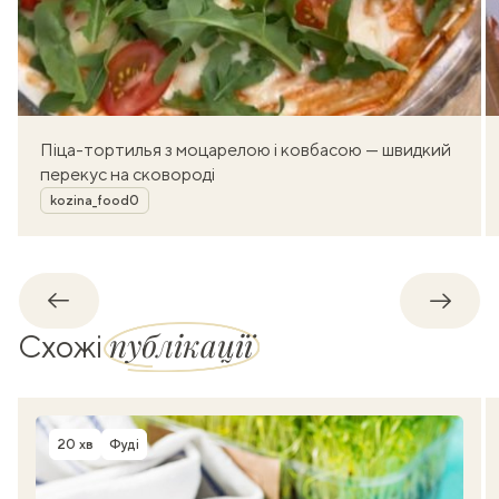
Піца-тортилья з моцарелою і ковбасою — швидкий
перекус на сковороді
Автор
kozina_food0
Назад
Впере
публікації
Схожі
20 хв
Фуді
Час приготування