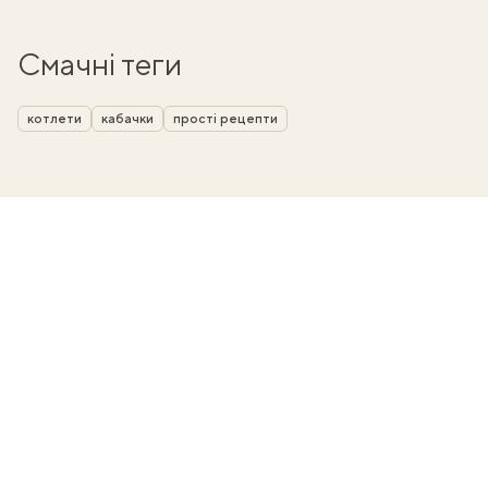
Смачні теги
котлети
кабачки
прості рецепти
ати
k