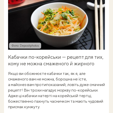
Фото: Depositphotos
Кабачки по-корейськи — рецепт для тих,
кому не можна смаженого й жирного
Якщо ви обожнюєте кабачки так, як я, але
смаженого вам не можна, борошна не їсте,
а майонез вам протипоказаний, ловіть дуже смачний
рецепт! Він трохи нагадує моркву по-корейськи.
Адже ці кабачки натерті на корейській тертці,
божественно пахнуть часничком та мають чудовий
присмак кунжуту.