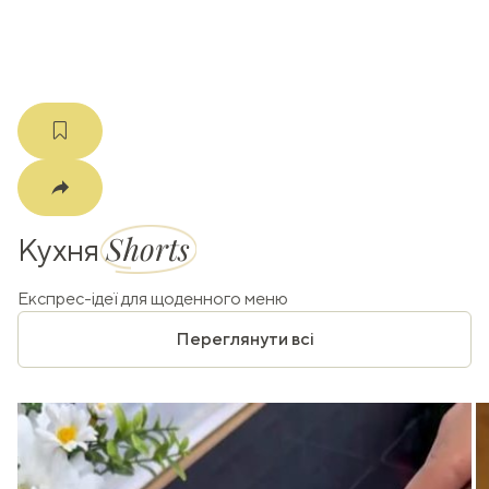
m
Shorts
Кухня
Експрес-ідеї для щоденного меню
Переглянути всі