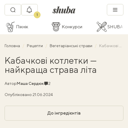
1
Пікнік
Конкурси
SHUBA C
Головна
Рецепти
Вегетаріанські страви
Кабачкові котлетки — найкраща страва літа
Кабачкові котлетки —
найкраща страва літа
Коментарі
Автор
Маша Сердюк
2
Опубліковано:
21.06.2024
До інгредієнтів