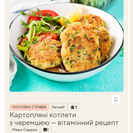
Рубрика
Рейтинг
5
ОСНОВНІ СТРАВИ
Легкий!
Картопляні котлети
з черемшею — вітамінний рецепт
Автор
Коментарі
Маша Сердюк
1