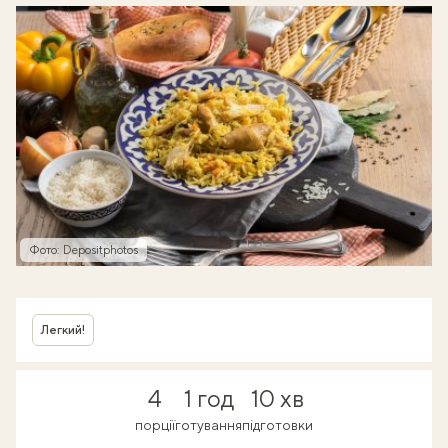
Фото: Depositphotos
Легкий!
4
1 год
10 хв
порції
готування
підготовки