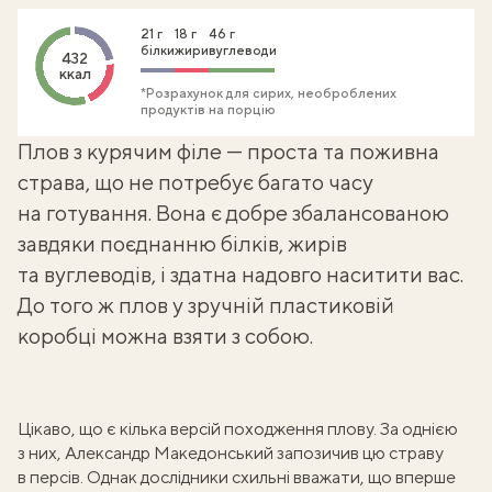
21 г
18 г
46 г
білки
жири
вуглеводи
432
ккал
*Розрахунок для сирих, необроблених
продуктів на порцію
Плов з курячим філе — проста та поживна
страва, що не потребує багато часу
на готування. Вона є добре збалансованою
завдяки поєднанню білків, жирів
та вуглеводів, і здатна надовго наситити вас.
До того ж плов у зручній пластиковій
коробці можна
взяти з собою
.
Цікаво, що є кілька версій походження плову. За однією
з них, Александр Македонський запозичив цю страву
в персів. Однак дослідники схильні вважати, що вперше