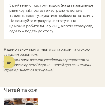
Залийте вміст каструлі водою (на два пальці вище
рівня крупи). поставте каструлю на вогонь
та лишіть плов тушкуватися приблизно на годину.
Не помішуйте страву під час готування —
це можна робити лише у кінці, а потім страву слід
одразу ж подати до столу.
Радимо також приготувати
суп з рисом та куркою
за нашим рецептом.
Діліться з нами вашими улюбленими рецептами
за
допомогою простої форми
— нехай про ваші смачні
страви дізнається вся країна!
Читай також