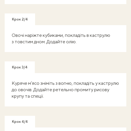
Крок 2/4
Овочі наріжте кубиками, покладіть в каструлю
з товстим дном. Додайте олію.
Крок 3/4
Куряче м’ясо зніміть з вогню, покладіть у каструлю
до овочів. Додайте ретельно промиту рисову
крупу та спеції.
Крок 4/4