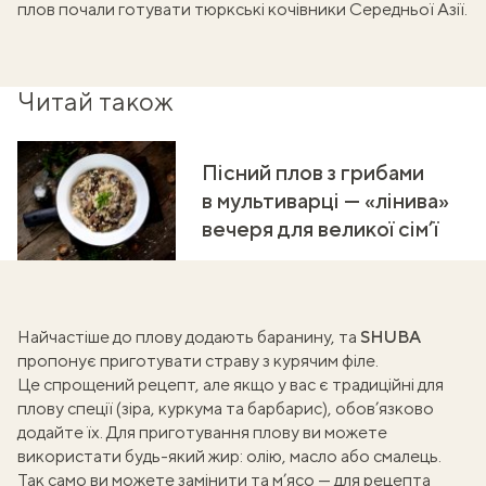
плов почали готувати тюркські кочівники Середньої Азії.
Читай також
Пісний плов з грибами
в мультиварці — «лінива»
вечеря для великої сім’ї
Найчастіше до плову
додають баранину
, та
SHUBA
пропонує приготувати страву з
курячим філе
.
Це спрощений рецепт, але якщо у вас є традиційні для
плову спеції (зіра, куркума та барбарис), обов’язково
додайте їх. Для приготування плову ви можете
використати будь-який жир: олію, масло або смалець.
Так само ви можете замінити та м’ясо — для рецепта