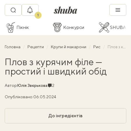
1
Пікнік
Конкурси
SHUBA C
Головна
Рецепти
Крупи й макарони
Рис
Плов з курячим філе — простий і швидкий обід
Плов з курячим філе —
простий і швидкий обід
Коментарі
Автор
Юлія Звєрькова
2
Опубліковано:
06.05.2024
До інгредієнтів