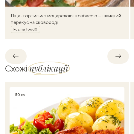
Піца-тортилья з моцарелою і ковбасою — швидкий
перекус на сковороді
Автор
kozina_food0
Назад
Впере
публікації
Схожі
50 хв
Час приготування