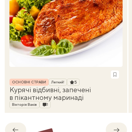
Рубрика
Рейтинг
5
ОСНОВНІ СТРАВИ
Легкий!
Курячі відбивні, запечені
в пікантному маринаді
Автор
Коментарі
Вікторія Ваків
1
Назад
Впере