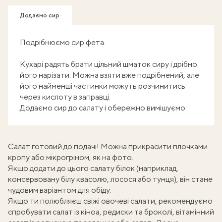
Додаємо сир
Подрібнюємо сир фета.
Кухарі радять брати цільний шматок сиру і дрібно
його нарізати. Можна взяти вже подрібнений, але
його найменші частинки можуть розчинитись
через кислоту в заправці.
Додаємо сир до салату і обережно вимішуємо.
Салат готовий до подачі! Можна прикрасити гілочками
кропу або мікрогріном, як на фото.
Якщо додати до цього салату білок (наприклад,
консервовану білу квасолю, лосося або тунця), він стане
чудовим варіантом для
обіду
.
Якщо ти полюбляєш свіжі овочеві салати, рекомендуємо
спробувати
салат із кіноа, редиски та броколі
,
вітамінний