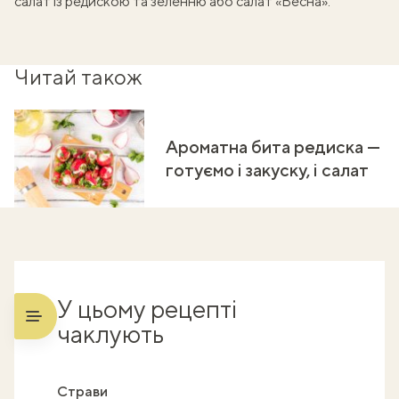
салат із редискою та зеленню
або
салат «Весна»
.
Читай також
Ароматна бита редиска —
готуємо і закуску, і салат
У цьому рецепті
чаклують
Страви