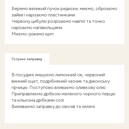
Беремо великий пучок редиски, миємо, обрізаємо
зайве і нарізаємо пластинками.
Червону цибулю розрізаємо навпіл та тонко
нарізаємо напівкільцями.
Миємо і ріжемо кріп.
Готуємо заправку
В посудині змішуємо лимонний сік, червоний
винний оцет, подрібнений часник та діжонську
гірчицю. Поступово вливаємо оливкову олію.
Приправляємо дрібкою меленого чорного перцю
та кількома дрібками солі.
Виливаємо заправку до овочів та зелені.