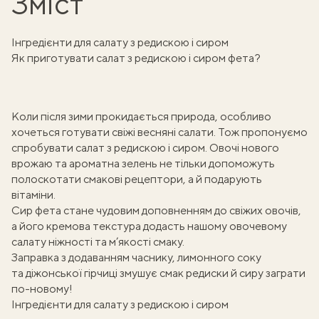
Зміст
Інгредієнти для салату з редискою і сиром
Як приготувати салат з редискою і сиром фета?
Коли після зими прокидається природа, особливо
хочеться готувати свіжі
весняні салати
. Тож пропонуємо
спробувати салат з редискою і сиром. Овочі нового
врожаю та ароматна зелень не тільки допоможуть
полоскотати смакові рецептори, а й подарують
вітаміни.
Сир фета стане чудовим доповненням до свіжих овочів,
а його кремова текстура додасть нашому
овочевому
салату
ніжності та м’якості смаку.
Заправка
з додаванням часнику, лимонного соку
та
діжонської гірчиці
змушує смак редиски й сиру заграти
по-новому!
Інгредієнти для салату з редискою і сиром