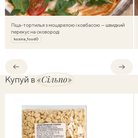
Піца-тортилья з моцарелою і ковбасою — швидкий
перекус на сковороді
Автор
kozina_food0
Назад
Впере
«Сільпо»
Купуй в