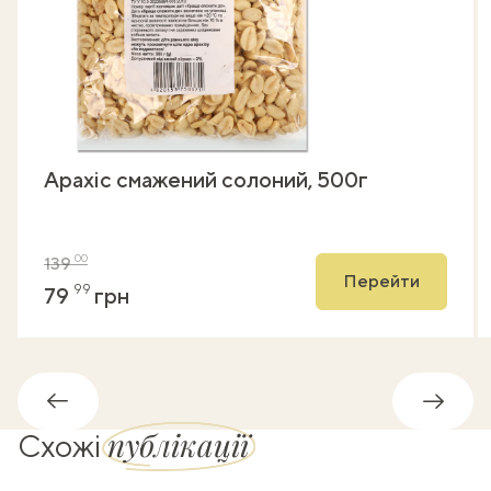
Арахіс смажений солоний, 500г
00
139
Перейти
99
79
грн
Назад
Впере
публікації
Схожі