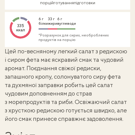
порцій
готування
підготовки
6 г
33 г
6 г
білки
жири
вуглеводи
335
ккал
*Розрахунок для сирих, необроблених
продуктів на порцію
Цей по-весняному легкий салат з редискою
і сиром фета має яскравий смак та чудовий
аромат. Поєднання свіжої редиски,
запашного кропу, солонуватого
сиру фета
та духмяної заправки робить цей
салат
чудовим доповненням до страв
з морепродуктів та риби. Освіжаючий салат
з хрусткою редискою готується швидко, але
його смак принесе справжнє задоволення.