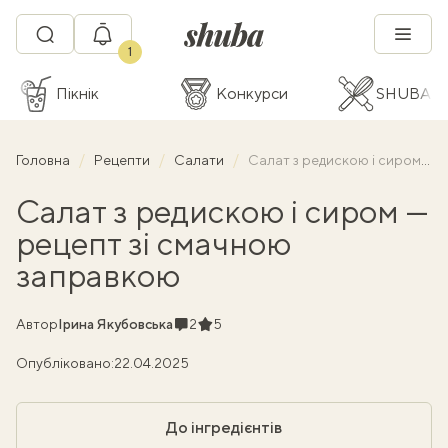
1
Пікнік
Конкурси
SHUBA C
Головна
Рецепти
Салати
Салат з редискою і сиром — рецепт зі смачною заправкою
Салат з редискою і сиром —
рецепт зі смачною
заправкою
Коментарі
Рейтинг
Автор
Ірина Якубовська
2
5
Опубліковано:
22.04.2025
До інгредієнтів