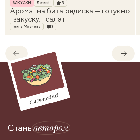
Рубрика
Рейтинг
5
ЗАКУСКИ
Легкий!
Ароматна бита редиска — готуємо
і закуску, і салат
Автор
Коментарі
Ірина Маслова
3
Назад
Впере
Смачніссімо!
автором
Стань