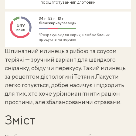
порція
готування
підготовки
34 г
53 г
13 г
білки
жири
вуглеводи
649
ккал
*Розрахунок для сирих, необроблених
продуктів на порцію
Шпинатний млинець з рибою та соусом
теріякі — зручний варіант для швидкого
сніданку, обіду чи перекусу. Такий
млинець
за рецептом дієтологині
Тетяни Лакусти
легко готується, добре насичує і підходить
для тих, хто хоче урізноманітнити раціон
простими, але збалансованими стравами.
Зміст