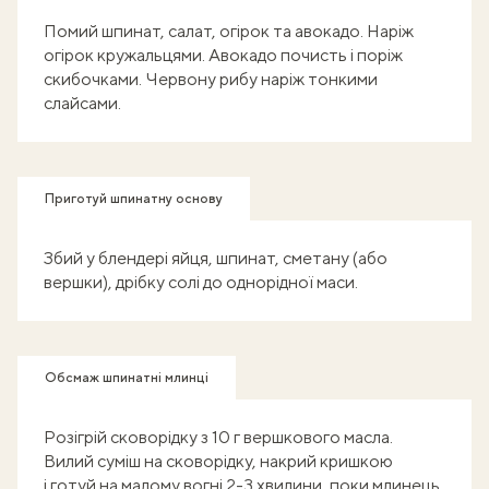
Помий шпинат, салат, огірок та авокадо. Наріж
огірок кружальцями. Авокадо почисть і поріж
скибочками. Червону рибу наріж тонкими
слайсами.
Приготуй шпинатну основу
Збий у блендері яйця, шпинат, сметану (або
вершки), дрібку солі до однорідної маси.
Обсмаж шпинатні млинці
Розігрій сковорідку з 10 г вершкового масла.
Вилий суміш на сковорідку, накрий кришкою
і готуй на малому вогні 2-3 хвилини, поки млинець