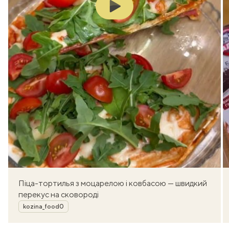
Play
Піца-тортилья з моцарелою і ковбасою — швидкий
перекус на сковороді
Автор
kozina_food0