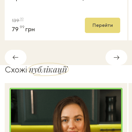
00
139
Перейти
99
79
грн
Назад
Впере
публікації
Схожі