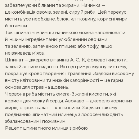
забезпечуючи
білками
та
жирами
. Начинка —
це комбінація овочів, зелені, сиру й риби. Цей перекус
містить усе необхідне: білок,
клітковину
,
корисні жири
й
вітаміни
.
Такі
шпинатні млинці з начинкою
можна наповнювати
й іншими інгредієнтами: улюбленими овочами
та зеленню, запеченою птицею або тофу, якщо
не вживаєш м’яса.
Шпинат — джерело вітамінів A, C, K, фолієвої кислоти,
заліза й антиоксидантів. Він
підтримує
імунну систему,
покращує кровотворення і травлення. Завдяки високому
вмісту клітковини та низькій калорійності — це гарна
основа для страв на щодень.
Червона риба містить
омега-3
жирні кислоти, які
корисні для мозку й серця. Авокадо — джерело корисних
жирів, огірок і салат — клітковини. Завдяки такому
поєднанню
шпинатний млинець з лососем
виходить
збалансованим і поживним.
Рецепт шпинатного млинця з рибою