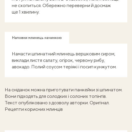
не схопиться. Обережно переверни й досмаж
ще 1 хвилину.
Наповни млинець начинкою
Намасти шпинатний млинець вершковим сиром,
виклади листя салату, огірок, червону рибу,
авокадо. Полий соусом теріякі і посип кунжутом.
На сніданок можна приготувати
панкейки зі шпинатом
.
Вони підходять для солодких і солоних топінгів.
Текст опубліковано з дозволу авторки.
Оригінал
.
Рецепти корисних млинців