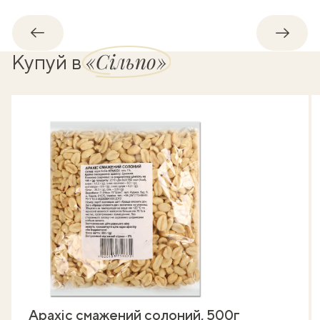
Назад
Впере
«Сільпо»
Купуй в
Арахіс смажений солоний, 500г