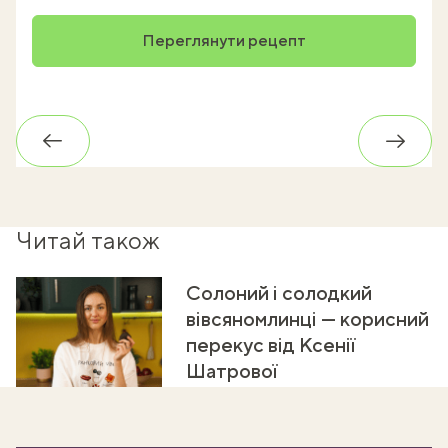
Переглянути рецепт
Назад
Впере
Читай також
Солоний і солодкий
вівсяномлинці — корисний
перекус від Ксенії
Шатрової