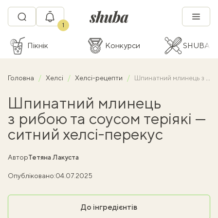
1
Пікнік
Конкурси
SHUBA C
Головна
Хелсі
Хелсі-рецепти
Шпинатний млинець з рибою та соусом теріякі — ситний хелсі-перекус
Шпинатний млинець
з рибою та соусом теріякі —
ситний хелсі-перекус
Автор
Тетяна Лакуста
Опубліковано:
04.07.2025
До інгредієнтів