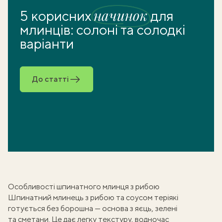
начинок
5 корисних
для
млинців: солоні та солодкі
варіанти
До статті
Особливості шпинатного млинця з рибою
Шпинатний млинець з рибою та соусом теріякі
готується без борошна — основа з яєць, зелені
та сметани. Це дає легку текстуру, водночас