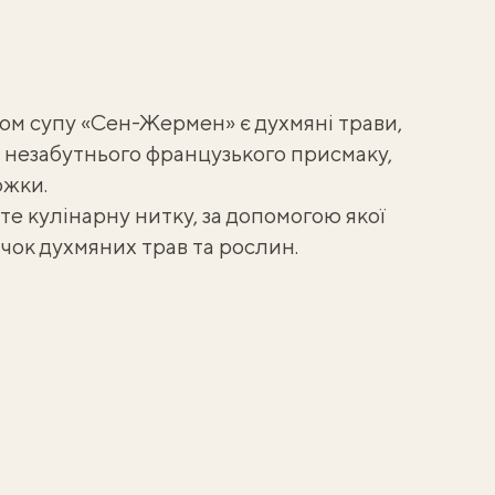
том супу «Сен-Жермен» є духмяні трави,
 незабутнього французького присмаку,
ожки.
е кулінарну нитку, за допомогою якої
учок духмяних трав та рослин.