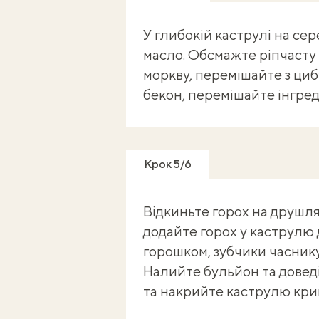
У глибокій каструлі на се
масло. Обсмажте ріпчасту
моркву, перемішайте з ци
бекон, перемішайте інгред
Крок 5/6
Відкиньте горох на друшля
додайте горох у каструлю 
горошком, зубчики часнику,
Налийте бульйон та доведі
та накрийте каструлю кри