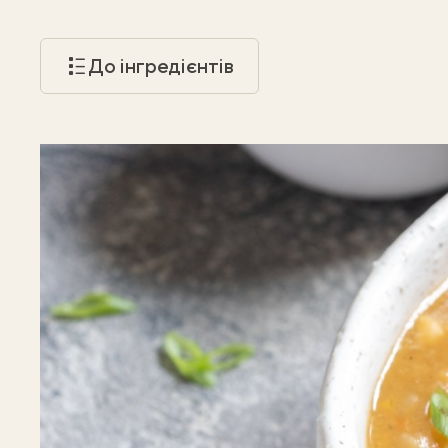
До інгредієнтів