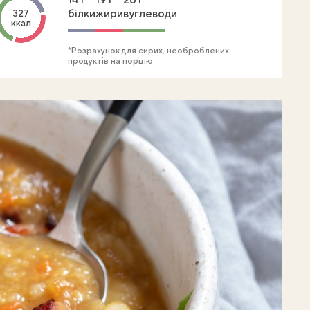
білки
жири
вуглеводи
327
ккал
*Розрахунок для сирих, необроблених
продуктів на порцію