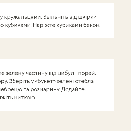
у кружальцями. Звільніть від шкірки
ю кубиками. Наріжте кубиками бекон.
е зелену частину від цибулі-порей.
у. Зберіть у «букет» зелені стебла
 чебрецю та розмарину. Додайте
яжіть ниткою.