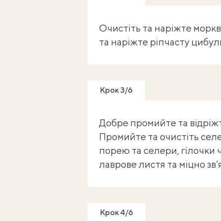
Очистіть та наріжте моркв
та наріжте ріпчасту цибул
Крок 3/6
Добре промийте та відріжт
Промийте та очистіть селер
порею та селери, гілочки
лаврове листя та міцно зв’
Крок 4/6