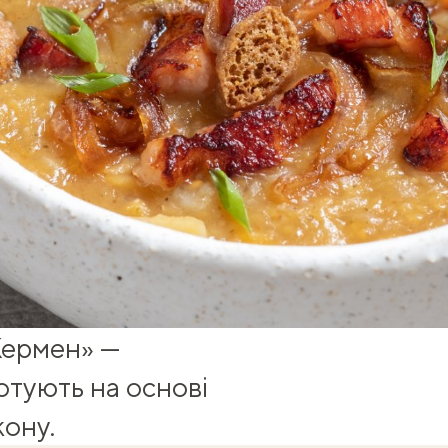
Жермен» —
отують на основі
кону.