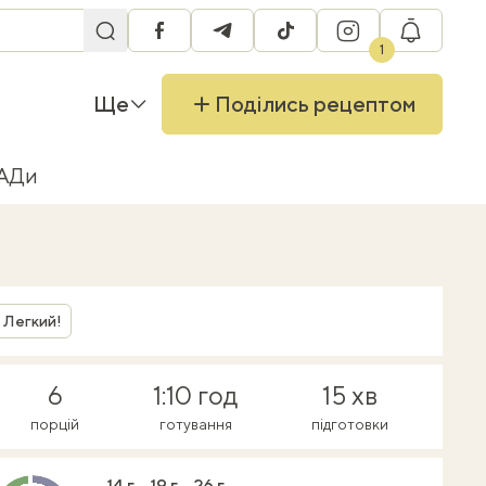
facebook
telegram
tiktok
instagram
RU
1
Ще
Поділись рецептом
БАДи
Легкий!
6
1:10 год
15 хв
порцій
готування
підготовки
14 г
19 г
26 г