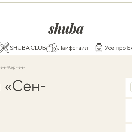
shuba.life
SHUBA CLUB
Лайфстайл
Усе про 
Сен-Жермен»
 «Сен-