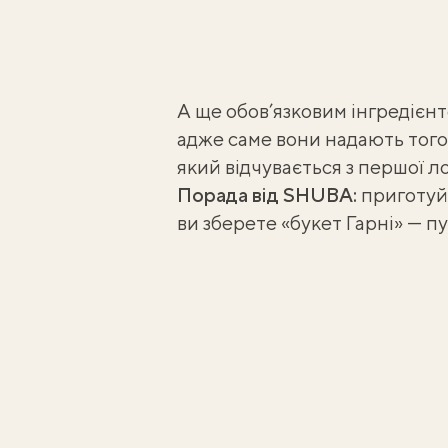
А ще обов’язковим інгредієн
адже саме вони надають того
який відчувається з першої л
Порада від SHUBA:
приготуйт
ви зберете «букет Гарні» — п