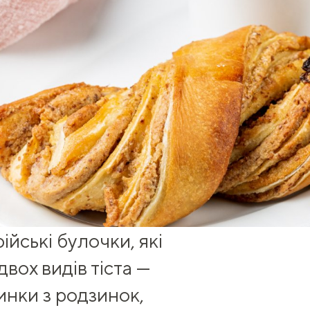
ійські булочки, які
двох видів тіста —
инки з родзинок,