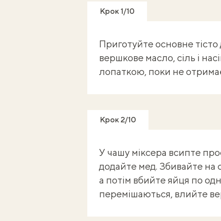
Крок 1/10
Приготуйте основне тісто 
вершкове масло, сіль і нас
лопаткою, поки не отрима
Крок 2/10
У чашу міксера всипте про
додайте мед. Збивайте на 
а потім вбийте яйця по од
перемішаються, влийте ве