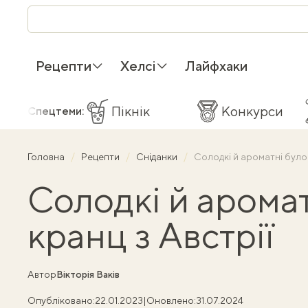
Рецепти
Хелсі
Лайфхаки
Пікнік
Конкурси
Спецтеми:
Головна
Рецепти
Сніданки
Солодкі й ароматні булоч
Солодкі й арома
кранц з Австрії
Автор
Вікторія Ваків
Опубліковано:
22.01.2023
|
Оновлено:
31.07.2024