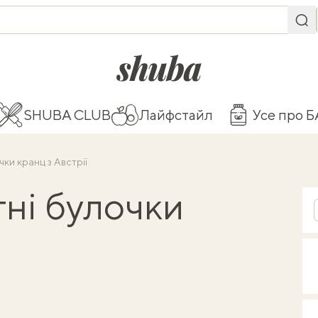
shuba.life
SHUBA CLUB
Лайфстайл
Усе про 
ки кранц з Австрії
тні булочки