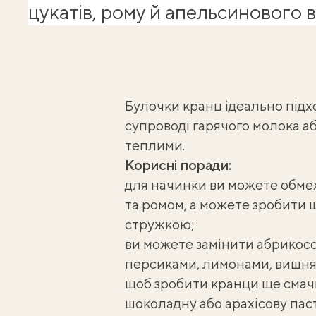
цукатів, рому й апельсинового 
Булочки кранц ідеально підхо
супроводі гарячого молока аб
теплими.
Корисні поради:
для начинки ви можете обме
та ромом, а можете зробити 
стружкою;
ви можете замінити абрикос
персиками, лимонами, вишня
щоб зробити кранци ще смач
шоколадну або арахісову паст