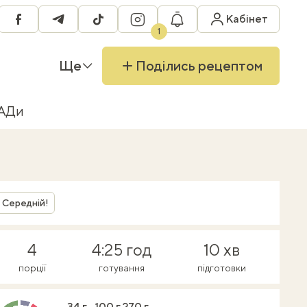
RU
Кабінет
facebook
telegram
tiktok
instagram
1
Ще
Поділись рецептом
БАДи
Середній!
4
4:25 год
10 хв
порції
готування
підготовки
34 г
100 г
270 г