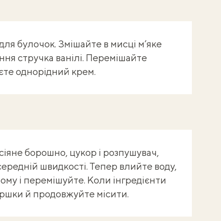
для булочок. Змішайте в мисці м’яке
іння стручка ванілі. Перемішайте
єте однорідний крем.
сіяне борошно, цукор і розпушувач,
середній швидкості. Тепер влийте воду,
ному і перемішуйте. Коли інгредієнти
ршки й продовжуйте місити.