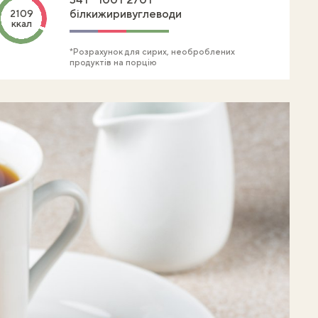
білки
жири
вуглеводи
2109
ккал
*Розрахунок для сирих, необроблених
продуктів на порцію