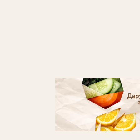
Готуй, знімай кроки - отриму