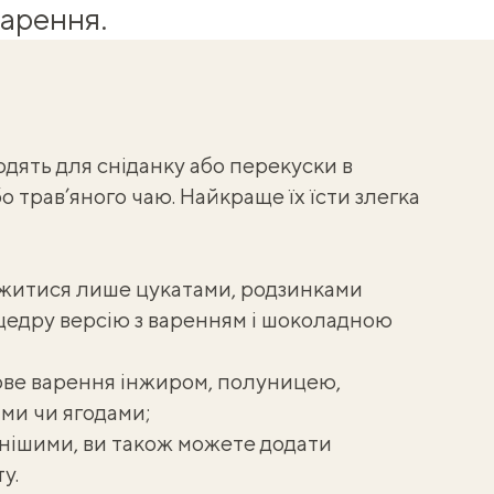
варення.
дять для сніданку або перекуски в
о трав’яного чаю. Найкраще їх їсти злегка
житися лише цукатами, родзинками
щедру версію з варенням і шоколадною
ове варення інжиром, полуницею,
ми чи ягодами;
нішими, ви також можете додати
у.