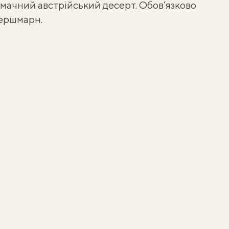
мачний австрійський десерт. Обов’язково
зершмарн
.