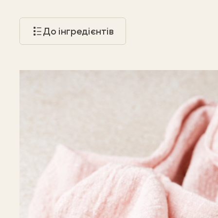
До інгредієнтів