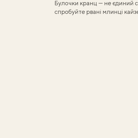
Булочки кранц — не єдиний с
спробуйте
рвані млинці кай