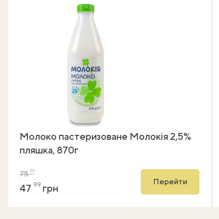
Молоко пастеризоване Молокія 2,5%
пляшка, 870г
99
75
Перейти
99
47
грн