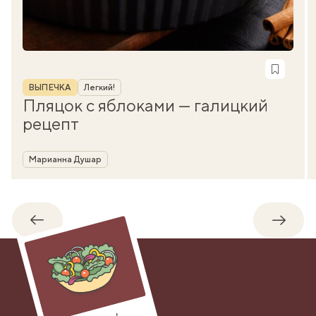
Рубрика
ВЫПЕЧКА
Легкий!
Пляцок с яблоками — галицкий
рецепт
Автор
Марианна Душар
Обратно
Впере