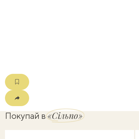
вать
k
мма
«Сільпо»
Покупай в