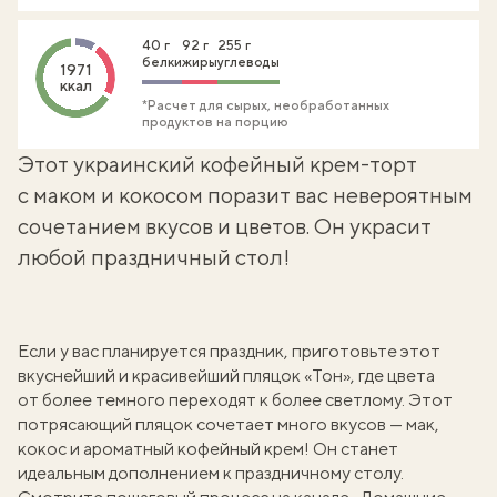
40 г
92 г
255 г
белки
жиры
углеводы
1971
ккал
*Расчет для сырых, необработанных
продуктов на порцию
Этот украинский кофейный крем-торт
с маком и кокосом поразит вас невероятным
сочетанием вкусов и цветов. Он украсит
любой праздничный стол!
Если у вас планируется праздник, приготовьте этот
вкуснейший и красивейший пляцок «Тон», где цвета
от более темного переходят к более светлому. Этот
потрясающий пляцок сочетает много вкусов — мак,
кокос и ароматный
кофейный крем
! Он станет
идеальным дополнением к праздничному столу.