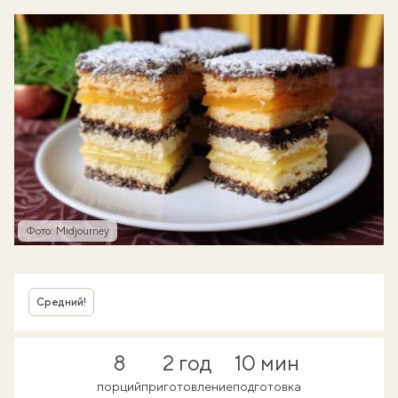
Фото: Midjourney
Средний!
8
2 год
10 мин
порций
приготовление
подготовка