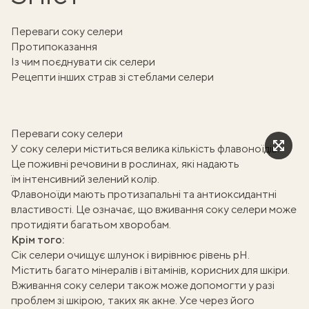
Переваги соку селери
Протипоказання
Із чим поєднувати сік селери
Рецепти інших страв зі стеблами селери
Переваги соку селери
У соку селери
міститься
велика кількість флавоноїдів.
Це поживні речовини в рослинах, які надають
їм інтенсивний зелений колір.
Флавоноїди мають протизапальні та антиоксидантні
властивості. Це означає, що вживання соку селери може
протидіяти багатьом хворобам.
Крім того:
Сік селери
очищує
шлунок і вирівнює рівень pH.
Містить
багато мінералів і вітамінів, корисних для шкіри.
Вживання соку селери також може допомогти у разі
проблем зі шкірою, таких як акне. Усе через його