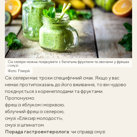
Сік селери можна поєднувати з багатьма фруктами та овочами у фрешах
і смузі
Фото: Freepik
Сік селери має трохи специфічний смак. Якщо у вас
немає протипоказань до його вживання, то він чудово
поєднується з коренеплодами та фруктами.
Пропонуємо:
фреш із яблуком і морквою
;
яблучний фреш із селерою
;
смузі «Еліксир молодості»
;
смузі зі шпинатом.
Порада гастроентеролога
:
чи справді смузі