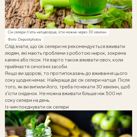
Сік селери п’ють натщесерце, їсти можна через 30 хвилин
Фото: Depositphotos
Слід знати, що сік селери не рекомендується вживати
людям, які мають проблеми з роботою нирок, зокрема
камені або пісок. Не варто також вживати овоч, коли
приймаєте сечогінні засоби.
Якщо ви здорові, то протипоказань до вживання цього
соку щодня немає. Найкраще діє сік селери натще. Після
того, як ви випили його, треба почекати 30 хвилин, щоб
з’їсти сніданок. Не можна вживати більше ніж 500 мл
соку селери на день.
Із чим поєднувати сік селери