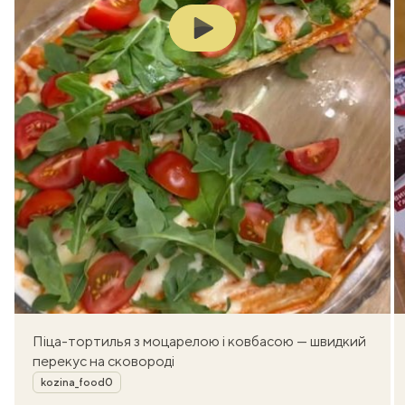
Play
Піца-тортилья з моцарелою і ковбасою — швидкий
перекус на сковороді
Автор
kozina_food0