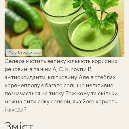
Фото: Depositphotos
Селера
містить велику кількість корисних
речовин: вітаміни А, С, К, групи В,
антиоксиданти, клітковину. Але в стеблах
коренеплоду є багато солі, що негативно
позначається на тиску. Тож кому та скільки
можна пити соку селери, яка його користь
і шкода?
Зміст