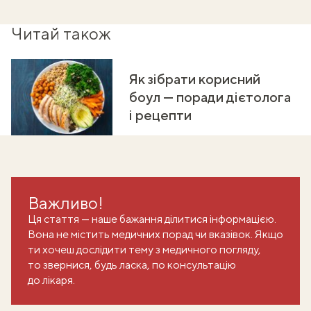
Читай також
Як зібрати корисний
боул — поради дієтолога
і рецепти
Важливо!
Ця стаття — наше бажання ділитися інформацією.
Вона не містить медичних порад чи вказівок. Якщо
ти хочеш дослідити тему з медичного погляду,
то звернися, будь ласка, по консультацію
до лікаря.