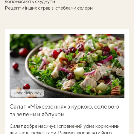
допомагають схуднути
.
Рецепти інших страв зі стеблами селери
Фото: Midjourney
Салат «Міжсезоння» з куркою, селерою
та зеленим яблуком
Салат добре насичує і сповнений усіма корисними
для нас інгредієнтами. Радимо заправляти його