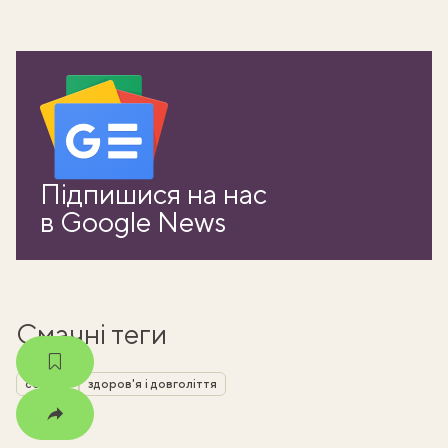
ати
Підпишися на нас
k
в Google News
m
Смачні теги
селера
здоров'я і довголіття