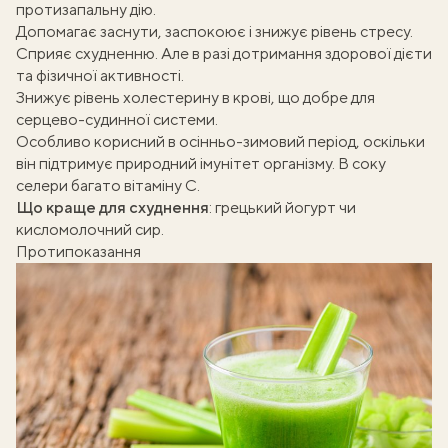
протизапальну дію.
Допомагає заснути, заспокоює і знижує рівень стресу.
Сприяє
схудненню. Але в разі дотримання здорової дієти
та фізичної активності.
Знижує рівень холестерину в крові, що добре для
серцево-судинної системи.
Особливо корисний в осінньо-зимовий період, оскільки
він підтримує природний імунітет організму. В соку
селери багато вітаміну С.
Що краще для схуднення
:
грецький йогурт чи
кисломолочний сир
.
Протипоказання