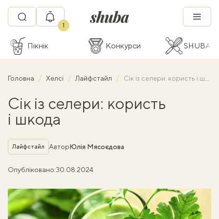
1
Пікнік
Конкурси
SHUBA C
Головна
Хелсі
Лайфстайл
Сік із селери: користь і шкода
Сік із селери: користь
і шкода
Рубрика
Автор
Юлія Мясоєдова
Лайфстайл
Опубліковано:
30.08.2024