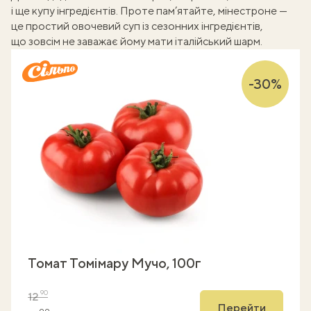
і ще купу інгредієнтів. Проте пам’ятайте, мінестроне —
це простий овочевий суп із сезонних інгредієнтів,
що зовсім не заважає йому мати італійський шарм.
-30%
Томат Томімару Мучо, 100г
90
12
Перейти