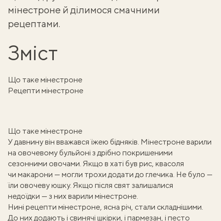
мінестроне
й ділимося смачними
рецептами.
Зміст
Що таке мінестроне
Рецепти мінестроне
Що таке мінестроне
У давнину він
вважався їжею бідняків
. Мінестроне варили
на
овочевому бульйоні
з дрібно покришеними
сезонними овочами. Якщо в хаті був рис, квасоля
чи макарони — могли трохи додати до глечика. Не було —
їли овочеву юшку. Якщо після свят залишалися
недоїдки — з них варили мінестроне.
Нині рецепти мінестроне, ясна річ, стали складнішими.
До них додають і свинячі шкірки, і пармезан, і песто