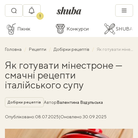
1
Пікнік
Конкурси
SHUBA C
Головна
Рецепти
Добірки рецептів
Як готувати мінестроне — смачні рецепти італійського супу
Як готувати мінестроне —
смачні рецепти
італійського супу
Рубрика
Автор
Валентина Вздульська
Добірки рецептів
Опубліковано:
08.07.2025
|
Оновлено:
30.09.2025