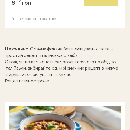
99
8
грн
*ціна може змінюватися
Це смачно:
Смачна фокача без вимішування тіста —
простий рецепт італійського хліба
Отож, якщо вам хочеться чогось гарячого на обід по-
італійськи, вибирайте один зі смачних рецептів нижче
і вирушайте чаклувати на кухню.
Рецепти мінестроне