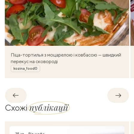
Піца-тортилья з моцарелою і ковбасою — швидкий
перекус на сковороді
Автор
kozina_food0
Назад
Впере
публікації
Схожі