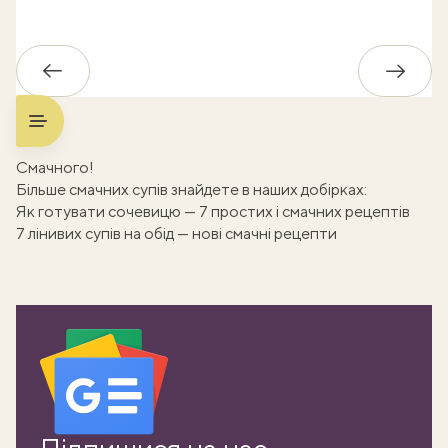
Назад
Впере
Смачного!
Більше смачних супів знайдете в наших добірках:
Як готувати сочевицю — 7 простих і смачних рецептів
7 лінивих супів на обід — нові смачні рецепти
ати