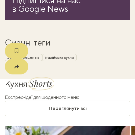
Підпишися на нас
k
в Google News
m
Смачні теги
добірки рецептів
італійська кухня
Shorts
Кухня
Експрес-ідеї для щоденного меню
Переглянути всі