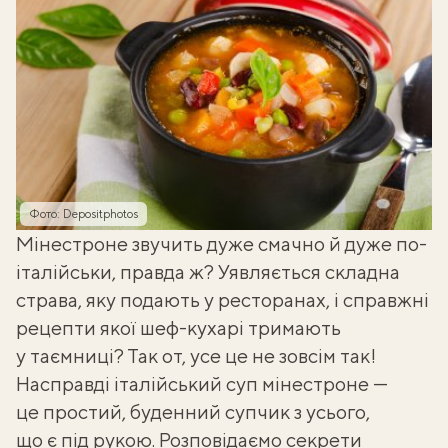
Фото: Depositphotos
Мінестроне звучить дуже смачно й дуже по-
італійськи, правда ж? Уявляється складна
страва, яку подають у ресторанах, і справжні
рецепти якої шеф-кухарі тримають
у таємниці? Так от, усе це не зовсім так!
Насправді
італійський суп
мінестроне —
це простий, буденний супчик з усього,
що є під рукою. Розповідаємо секрети