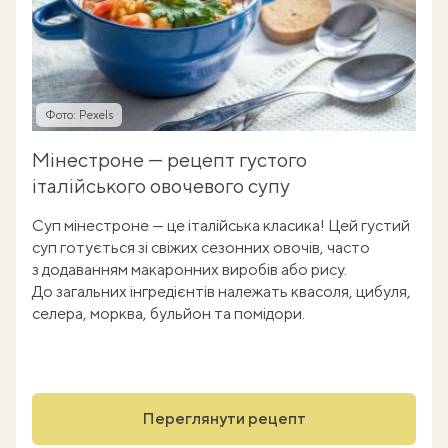
Фото: Pexels
Мінестроне — рецепт густого
італійського овочевого супу
Суп мінестроне — це італійська класика! Цей густий
суп готується зі свіжих сезонних овочів, часто
з додаванням макаронних виробів або рису.
До загальних інгредієнтів належать квасоля, цибуля,
селера, морква, бульйон та помідори.
Переглянути рецепт