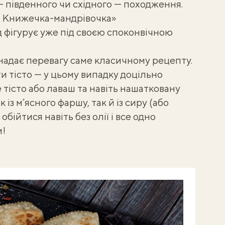
— південного чи східного — походження.
 Книжечка-мандрівочка
»
 фігурує уже під своєю споконвічною
 надає перевагу саме класичному рецепту.
ти тісто — у цьому випадку доцільно
 тісто
або
лаваш
та навіть нашатковану
 із м’ясного фаршу, так й із сиру (або
обійтися навіть без олії і все одно
и!