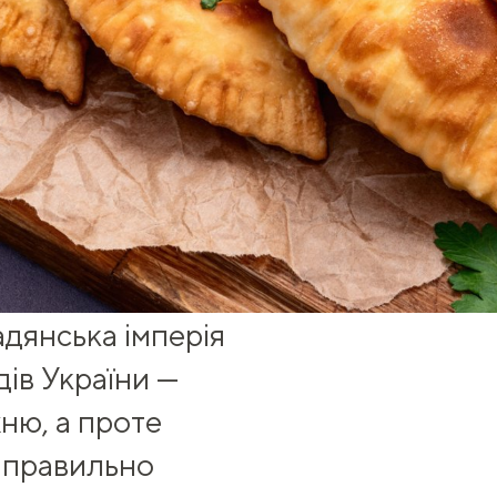
адянська імперія
дів України —
хню, а проте
к правильно