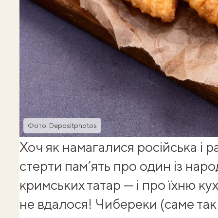
Фото: Depositphotos
Хоч як намагалися російська і р
стерти пам’ять про один із наро
кримських татар — і про їхню ку
не вдалося! Чибереки (саме та