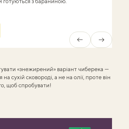
и готуються з бараниною.
в
М
Назад
Вперед
штувати «знежирений» варіант чиберека —
на сухій сковороді, а не на олії, проте він
го, щоб спробувати!