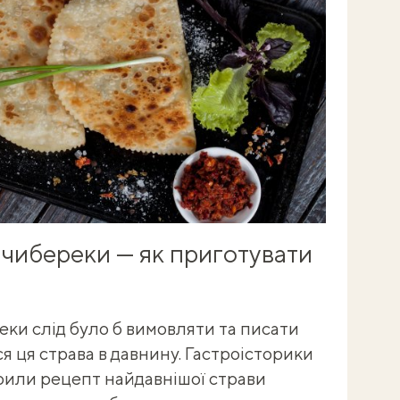
 чибереки — як приготувати
еки слід було б вимовляти та писати
Л
я ця страва в давнину. Гастроісторики
з
орили рецепт найдавнішої страви
Ц