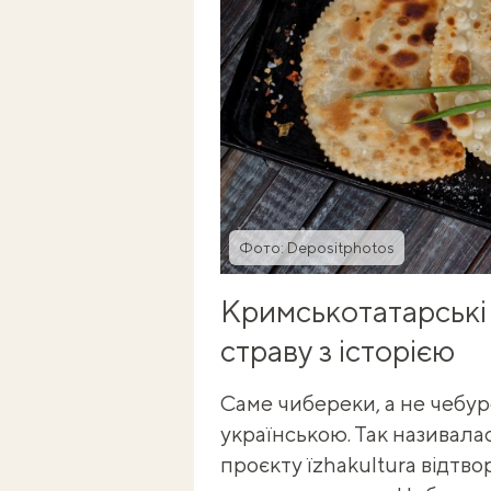
Фото: Depositphotos
Кримськотатарські
страву з історією
Саме чибереки, а не чебур
українською. Так називалас
проєкту їzhakultura відтв