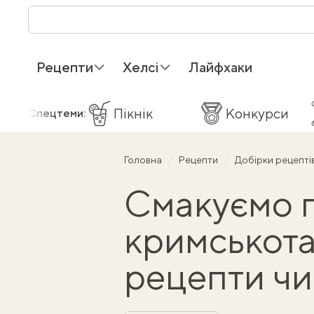
Рецепти
Хелсі
Лайфхаки
Пікнік
Конкурси
Спецтеми:
Головна
Рецепти
Добірки рецепті
Смакуємо 
кримськота
рецепти чи