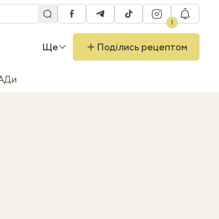
facebook
telegram
tiktok
instagram
RU
1
Ще
Поділись рецептом
БАДи
в