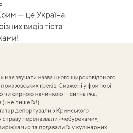
ь
 Крим — це Україна.
ізних видів тіста
ками!
так має звучати назва цього широковідомого
 приазовських греків. Смажені у фритюрі
ю чи сирною начинкою — ситна їжа,
(і не лише їх!)
татар депортували з Кримського
ну страву переназвали «чебуреками»,
 пиріжками» та подавали їх у кулінарних