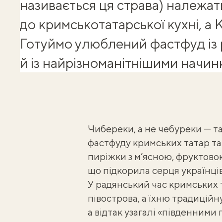
називається ця страва) належат
до
кримськотатарської кухні
, а
Готуймо улюблений фастфуд із р
й із найрізноманітнішими начин
Чибереки
, а не чебуреки — 
фастфуду кримських татар та
пиріжки з м’ясною, фруктово
що підкорила серця українців 
У радянський час кримських 
півострова, а їхню традицій
а відтак узагалі «південними