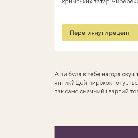
кримських татар. Чиберек
Переглянути рецепт
А чи була в тебе нагода ску
янтик
? Цей пиріжок готується 
так само смачний і вартий то