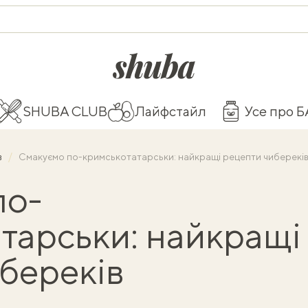
shuba.life
SHUBA CLUB
Лайфстайл
Усе про 
в
Смакуємо по-кримськотатарськи: найкращі рецепти чиберекі
по-
тарськи: найкращі
береків