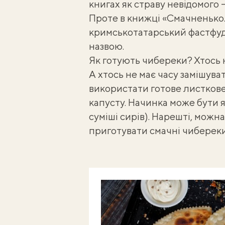
книгах як страву невідомого 
Проте в книжці «
Смачненько.
кримськотатарський фастфуд
назвою.
Як готують
чибереки
? Хтось
А хтось не має часу замішува
використати готове
листкове
капусту. Начинка може бути як
суміші сирів). Нарешті, можна 
приготувати смачні чиберек