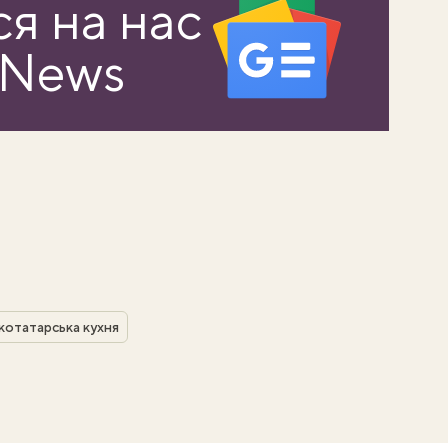
я на нас
 News
котатарська кухня