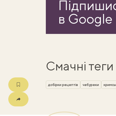
Підпишис
в Google
Смачні теги
добірки рецептів
чебуреки
кримсь