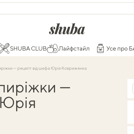
shuba.life
SHUBA CLUB
Лайфстайл
Усе про 
иріжки — рецепт від шефа Юрія Ковриженка
пиріжки —
 Юрія