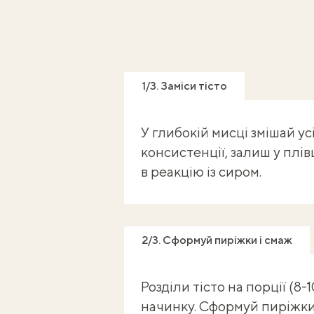
1/3. Заміси тісто
У глибокій мисці змішай ус
консистенції, залиш у плів
в реакцію із сиром.
2/3. Сформуй пиріжки і смаж
Розділи тісто на порції (8-
начинку. Сформуй пиріжки