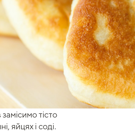
в
замісимо тісто
, яйцях і соді.