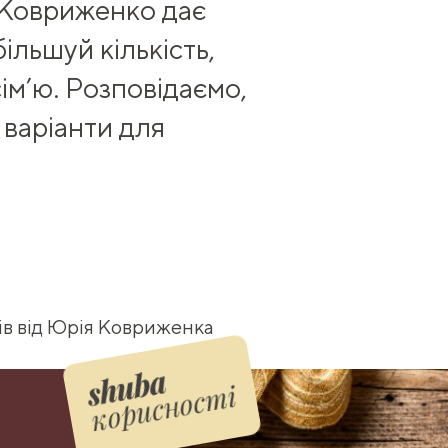
Ковриженко
дає
більшуй кількість,
ім’ю. Розповідаємо,
 варіанти для
ів від Юрія Ковриженка
корисності