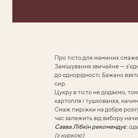
Про тісто для маминих смаже
Замішування звичайне — з’єдн
до однорідності. Бажано вз
сир.
Цукру в тісто не додаємо, то
картопля і тушкованка
,
начин
Смаж пиріжки на добре розігріт
час залежить від вибору начи
Савва Лібкін рекомендує
:
оде
(з куркою)