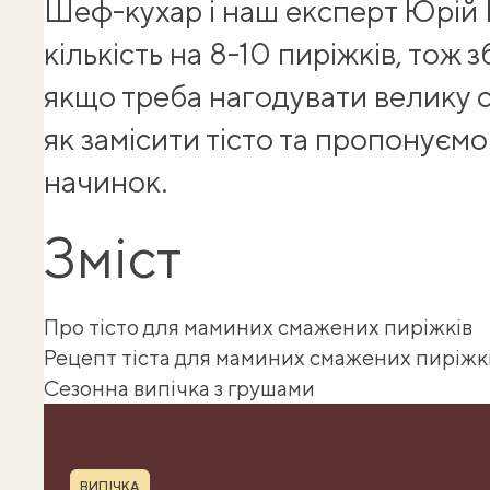
Шеф-кухар і наш експерт
Юрій 
кількість на 8-10 пиріжків, тож з
якщо треба нагодувати велику с
як замісити тісто та пропонуємо
начинок.
Зміст
Про тісто для маминих смажених пиріжків
Рецепт тіста для маминих смажених пиріжк
Сезонна випічка з грушами
Shuba корисності
Рубрика
ВИПІЧКА