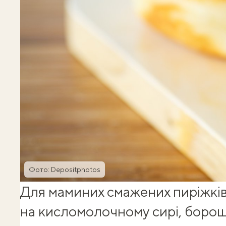
Фото: Depositphotos
Для маминих
смажених пиріжкі
на кисломолочному сирі, борошні