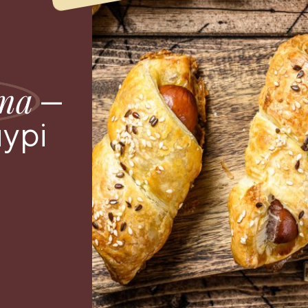
та
—
пурі