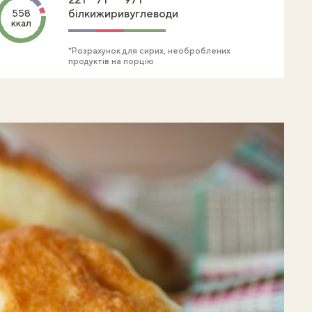
білки
жири
вуглеводи
558
ккал
*Розрахунок для сирих, необроблених
продуктів на порцію