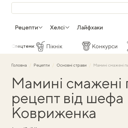
Рецепти
Хелсі
Лайфхаки
Пікнік
Конкурси
Спецтеми:
Головна
Рецепти
Основні страви
Мамині смажені п
Мамині смажені 
рецепт від шефа
Ковриженка