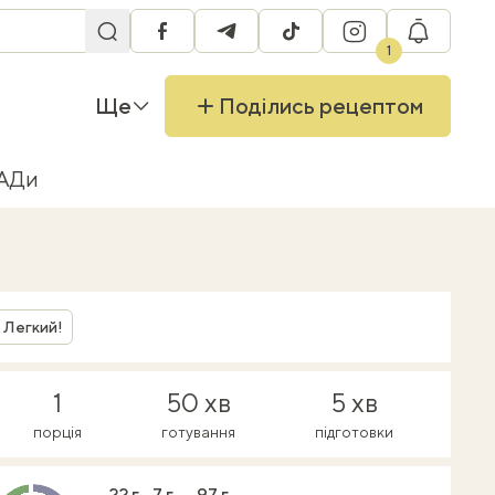
facebook
telegram
tiktok
instagram
RU
1
Ще
Поділись рецептом
БАДи
Легкий!
1
50 хв
5 хв
порція
готування
підготовки
22 г
7 г
97 г