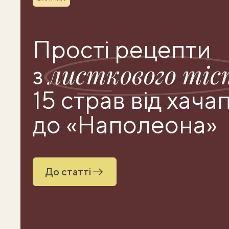
Прості рецепти
листкового тіс
з
15 страв від хача
до «Наполеона»
До статті