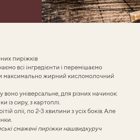
них пиріжків
аємо всі інгредієнти і перемішаємо
яти максимально жирний кисломолочний
му воно універсальне, для різних начинок:
ки із сиру
,
з картоплі
.
ій олії, по 2-3 хвилини з усіх боків. Але
нки.
ські смажені пиріжки нашвидкуруч