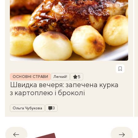
Рубрика
Рейтинг
5
ОСНОВНІ СТРАВИ
Легкий!
Швидка вечеря: запечена курка
з картоплею і броколі
Автор
Коментарі
Ольга Чубукова
3
Назад
Впере