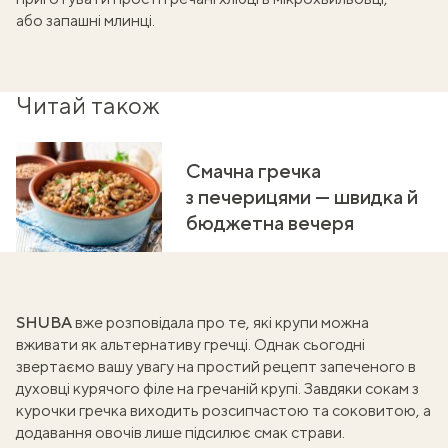
або
запашні млинці
.
Читай також
Смачна гречка
з печерицями — швидка й
бюджетна вечеря
SHUBA
вже розповідала про те,
які крупи можна
вживати як альтернативу гречці.
Однак сьогодні
звертаємо вашу увагу на простий рецепт запеченого в
духовці курячого філе на гречаній крупі. Завдяки сокам з
курочки гречка виходить розсипчастою та соковитою, а
додавання овочів лише підсилює смак страви.