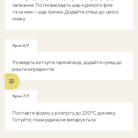
запікання. Потім викладіть шар курячого філе
та за ним — шар гречки. Додайте спеції до свого
смаку.
Крок 6/7
Розведіть кетчуп в гарячій воді, додайте суміш до
решти інгредієнтів.
Крок 7/7
Поставте форму у розігріту до 220°С духовку.
Готуйте, поки рідина не випарується.