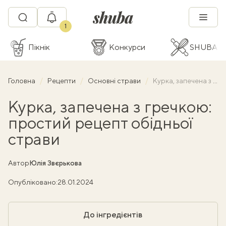
1
Пікнік
Конкурси
SHUBA C
Головна
Рецепти
Основні страви
Курка, запечена з гречкою: простий рецепт обідньої страви
Курка, запечена з гречкою:
простий рецепт обідньої
страви
Автор
Юлія Звєрькова
Опубліковано:
28.01.2024
До інгредієнтів