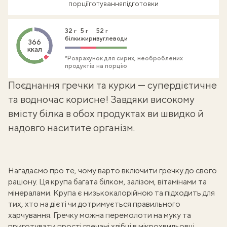
порції
готування
підготовки
32 г
5 г
52 г
білки
жири
вуглеводи
366
ккал
*Розрахунок для сирих, необроблених
продуктів на порцію
Поєднання
гречки та курки
— супердієтичне
та водночас корисне! Завдяки
високому
вмісту білка
в обох продуктах ви швидко й
надовго наситите організм.
Нагадаємо про те, чому варто
включити гречку
до свого
раціону. Ця крупа багата білком, залізом, вітамінами та
мінералами. Крупа є низькокалорійною та підходить для
тих, хто на дієті чи дотримується правильного
харчування. Гречку можна перемолоти на муку та
приготувати
прості гречані хлібці в мікрохвильовці
,