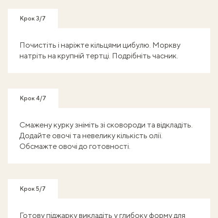
Крок 3/7
Почистіть і наріжте кільцями цибулю. Моркву
натріть на крупній тертці. Подрібніть часник.
Крок 4/7
Смажену курку зніміть зі сковороди та відкладіть.
Додайте овочі та невелику кількість олії.
Обсмажте овочі до готовності.
Крок 5/7
Готову піджарку викладіть у глибоку форму для