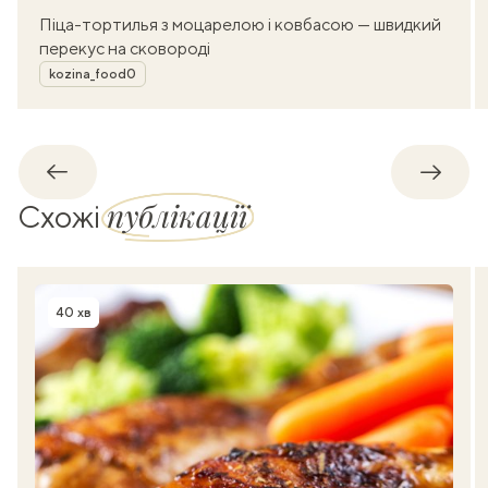
Піца-тортилья з моцарелою і ковбасою — швидкий
перекус на сковороді
Автор
kozina_food0
Назад
Впере
публікації
Схожі
40 хв
Час приготування