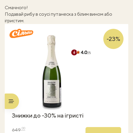
Смачного!
Подавай рибу в соусі путанеска з білим вином або
ігристим.
-23%
Знижки до -30% на ігристі
00
649