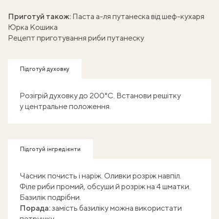
Приготуй також:
Паста а-ля путанеска
від шеф-кухаря
Юрка Кошика
Рецепт приготування риби путанеску
Підготуй духовку
Розігрій духовку до 200°C. Встанови решітку
у центральне положення.
Підготуй інгредієнти
Часник почисть і наріж. Оливки розріж навпіл.
Філе риби промий, обсуши й розріж на 4 шматки.
Базилік подрібни.
Порада:
замість базиліку можна використати
петрушку.