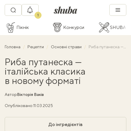
1
Пікнік
Конкурси
SHUBA C
Головна
Рецепти
Основні страви
Риба путанеска — італійська класика в новому форматі
Риба путанеска —
італійська класика
в новому форматі
Автор
Вікторія Ваків
Опубліковано:
11.03.2025
До інгредієнтів