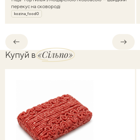
перекус на сковороді
Автор
kozina_food0
Назад
Впере
«Сільпо»
Купуй в