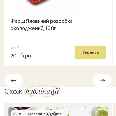
Фарш Яловичий розробка
охолоджений, 100г
90
29
Перейти
90
20
грн
Назад
Впере
публікації
Схожі
20 хв
Пропозиції від
Час приготування