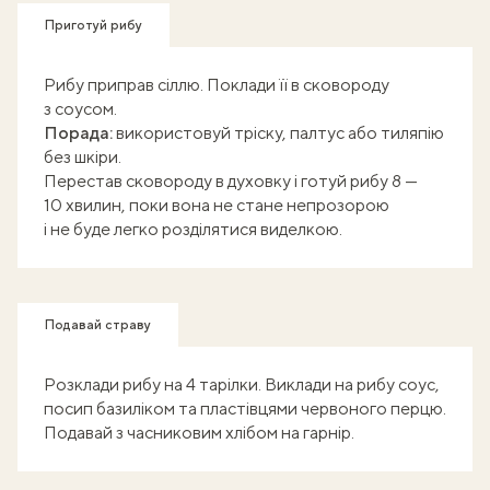
Приготуй рибу
Рибу приправ сіллю. Поклади її в сковороду
з соусом.
Порада:
використовуй тріску, палтус або тиляпію
без шкіри.
Перестав сковороду в духовку і готуй рибу 8 —
10 хвилин, поки вона не стане непрозорою
і не буде легко розділятися виделкою.
Подавай страву
Розклади рибу на 4 тарілки. Виклади на рибу соус,
посип базиліком та пластівцями червоного перцю.
Подавай з часниковим хлібом на гарнір.