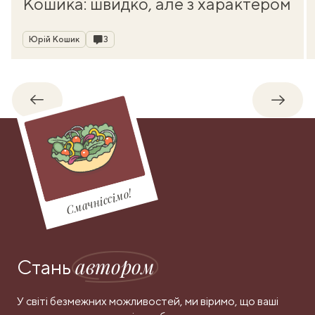
Кошика: швидко, але з характером
Автор
Коментарі
Юрій Кошик
3
Назад
Впере
Смачніссімо!
автором
Стань
У світі безмежних можливостей, ми віримо, що ваші