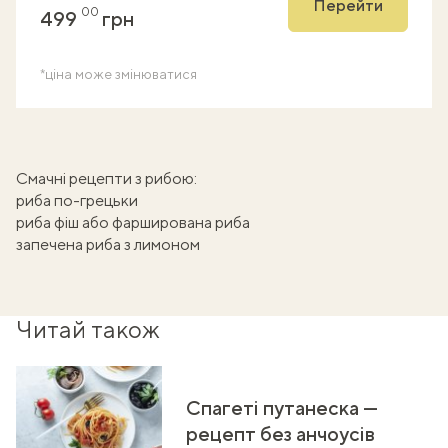
Перейти
00
499
грн
*ціна може змінюватися
Смачні рецепти з рибою:
риба по-грецьки
риба фіш або фарширована риба
запечена риба з лимоном
Читай також
Спагеті путанеска —
рецепт без анчоусів