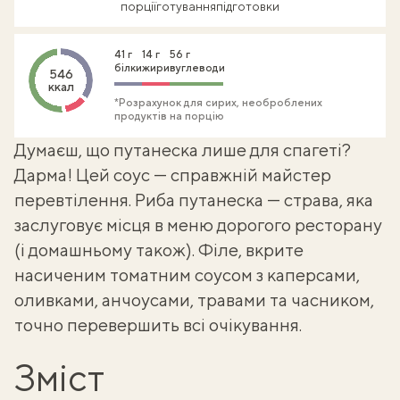
порції
готування
підготовки
41 г
14 г
56 г
білки
жири
вуглеводи
546
ккал
*Розрахунок для сирих, необроблених
продуктів на порцію
Думаєш, що путанеска лише для
спагеті
?
Дарма! Цей соус — справжній майстер
перевтілення. Риба путанеска — страва, яка
заслуговує місця в меню дорогого ресторану
(і домашньому також). Філе, вкрите
насиченим томатним соусом з каперсами,
оливками, анчоусами, травами та часником,
точно перевершить всі очікування.
Зміст