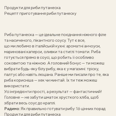
Продукти для риби путанеска
Рецепт приготування риби путанеску
Риба путанеска — це ідеальне поєднання ніжного філе
та насиченого, пікантного соусу. Тут є все,
що ми любимо в італійській кухні: ароматні анчоуси,
мариновані каперси, оливки та стиглі томати. Риба
готується прямо в соусі, що робить її особливо
соковитою та ніжною. А головний бонус — ти можеш
вибрати будь-яку білу рибу, яка є у магазині: тріску,
палтус або навіть люціана. Раніше ми писали про те, яка
риба корисніша —
хек чи минтай
. Їх ти теж можеш
використати.
Усі інгредієнти прості, а результат — фантастичний!
Головне — не забути шматок хрусткого хліба, щоб
зібрати весь соус до краплі.
Радимо:
Як правильно готувати рибу
: 16 цінних порад
Продукти для риби путанеска