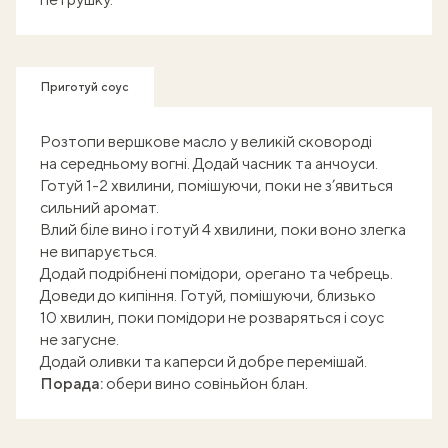
Приготуй соус
Розтопи вершкове масло у великій сковороді
на середньому вогні. Додай часник та анчоуси.
Готуй 1-2 хвилини, помішуючи, поки не з’явиться
сильний аромат.
Влий біле вино і готуй 4 хвилини, поки воно злегка
не випарується.
Додай подрібнені помідори, орегано та чебрець.
Доведи до кипіння. Готуй, помішуючи, близько
10 хвилин, поки помідори не розваряться і соус
не загусне.
Додай оливки та каперси й добре перемішай.
Порада:
обери вино совіньйон блан.