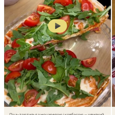
Play
Піца-тортилья з моцарелою і ковбасою — швидкий