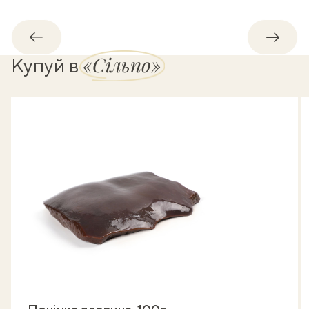
Назад
Впере
«Сільпо»
Купуй в