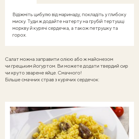
Відіжміть цибулю від маринаду, покладіть у глибоку
миску. Туди ж додайте натерту на грубій тертушці
моркву й курячі сердечка, а також петрушку та
горох.
Салат можна заправити олією або ж майонезом
чи грецьким йогуртом. Ви можете додати твердий сир
чи круто зварене яйце. Смачного!
Більше смачних страв з курячих сердечок: