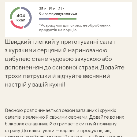
35 г
19 г
21 г
білки
жири
вуглеводи
404
ккал
*Розрахунок для сирих, необроблених
продуктів на порцію
Швидкий і легкий у приготуванні салат
з курячими серцями й
маринованою
цибулею
стане чудовою закускою або
доповненням до основної страви. Додайте
трохи петрушки й відчуйте весняний
настрій у вашій кухні!
Весною розпочинається сезон запашних і хрумкіх
салатів із зеленню й свіжими овочами
. Додайте до них
білкових складників й отримаєте ситну й поживну
страву. До вашої уваги — варіант з продуктів, які,