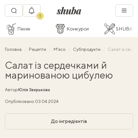
1
Пікнік
Конкурси
SHUBA C
Головна
Рецепти
М’ясо
Субпродукти
Салат із сердечками й маринованою цибулею
Салат із сердечками й
маринованою цибулею
Автор
Юлія Звєрькова
Опубліковано:
03.04.2024
До інгредієнтів