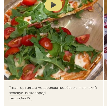
Play
Піца-тортилья з моцарелою і ковбасою — швидкий
перекус на сковороді
Автор
kozina_food0