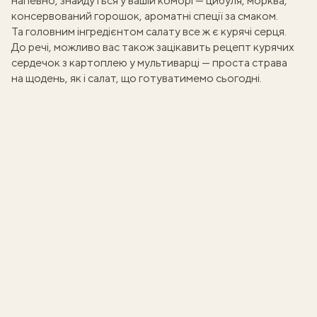
напевно, знайдуться у вашій коморі — цибуля, морква,
консервований горошок, ароматні спеції за смаком.
Та головним інгредієнтом салату все ж є
курячі серця
.
До речі, можливо вас також зацікавить
рецепт курячих
сердечок з картоплею
у мультиварці — проста страва
на щодень, як і салат, що готуватимемо сьогодні.