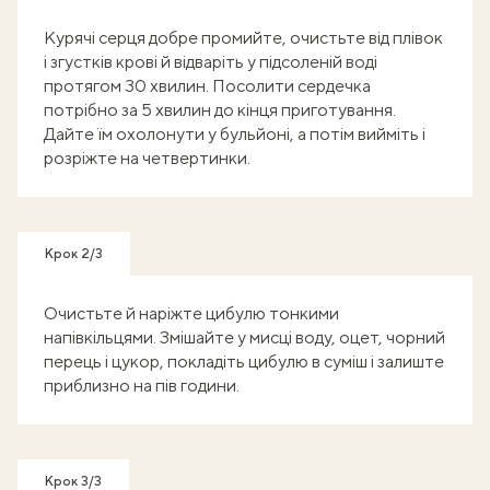
Курячі серця добре промийте, очистьте від плівок
і згустків крові й відваріть у підсоленій воді
протягом 30 хвилин. Посолити сердечка
потрібно за 5 хвилин до кінця приготування.
Дайте їм охолонути у бульйоні, а потім вийміть і
розріжте на четвертинки.
Крок 2/3
Очистьте й наріжте цибулю тонкими
напівкільцями. Змішайте у мисці воду, оцет, чорний
перець і цукор, покладіть цибулю в суміш і залиште
приблизно на пів години.
Крок 3/3