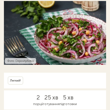
Фото: Depositphotos
Легкий!
2
25 хв
5 хв
порції
готування
підготовки