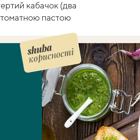
тертий кабачок (два
 з томатною пастою
корисності