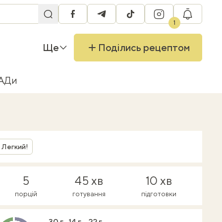
facebook
telegram
tiktok
instagram
RU
1
Ще
Поділись рецептом
БАДи
Легкий!
5
45 хв
10 хв
порцій
готування
підготовки
30 г
14 г
22 г