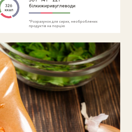
білки
жири
вуглеводи
326
ккал
*Розрахунок для сирих, необроблених
продуктів на порцію