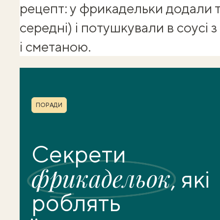
рецепт: у фрикадельки додали 
середні) і потушкували в соусі
і сметаною.
Shuba корисності
Рубрика
ПОРАДИ
Секрети
фрикадельок
, які
роблять