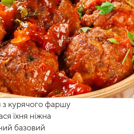
 з курячого фаршу
ся їхня ніжна
ений базовий