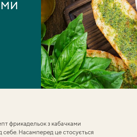
ими
пт фрикадельок з кабачками
д себе. Насамперед це стосується