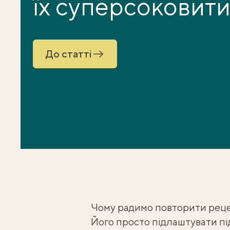
їх суперсоковит
До статті
Чому радимо повторити реце
Його просто підлаштувати пі