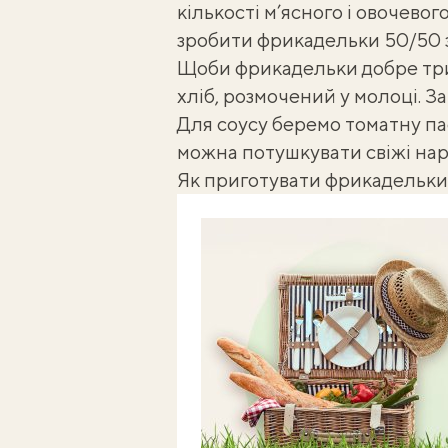
кількості м’ясного і овочевог
зробити
фрикадельки 50/50 з
Щоби фрикадельки добре три
хліб, розмочений у молоці. За
Для соусу беремо томатну пас
можна потушкувати свіжі нарі
Як приготувати фрикадельки 