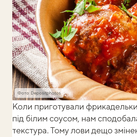
Фото: Depositphotos
Коли приготували
фрикадельки
під білим соусом, нам сподобала
текстура. Тому лови дещо змін