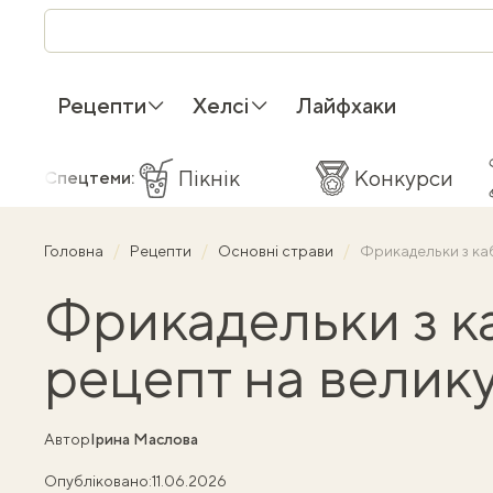
Рецепти
Хелсі
Лайфхаки
Пікнік
Конкурси
Спецтеми:
Головна
Рецепти
Основні страви
Фрикадельки з ка
Фрикадельки з к
рецепт на велик
Автор
Ірина Маслова
Опубліковано:
11.06.2026