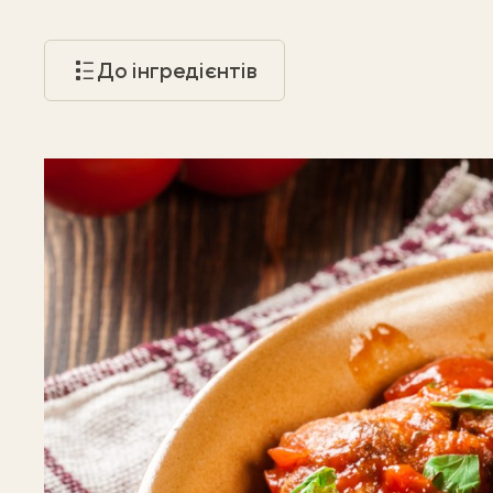
До інгредієнтів