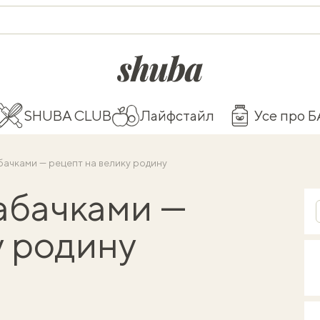
shuba.life
SHUBA CLUB
Лайфстайл
Усе про 
бачками — рецепт на велику родину
абачками —
у родину