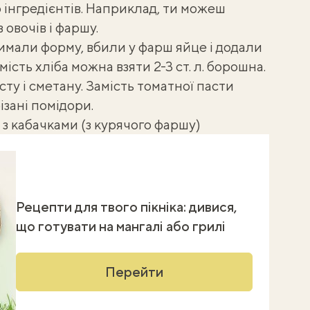
о інгредієнтів. Наприклад, ти можеш
 овочів і фаршу
.
мали форму, вбили у фарш яйце і додали
мість хліба можна взяти 2-3 ст. л. борошна.
ту і сметану. Замість томатної пасти
зані помідори.
з кабачками (з курячого фаршу)
Рецепти для твого пікніка: дивися,
що готувати на мангалі або грилі
Перейти