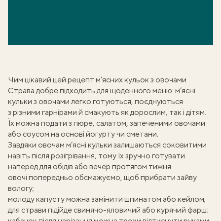
Чим цікавий цей рецепт м’ясних кульок з овочами
Страва добре підходить для щоденного меню:
м’ясні
кульки
з овочами легко готуються, поєднуються
з різними гарнірами й смакують як дорослим, так і дітям.
Їх можна подати з пюре, салатом, запеченими овочами
або соусом на основі йогурту чи сметани.
Завдяки овочам м’ясні кульки залишаються соковитими
навіть після розігрівання, тому їх зручно готувати
наперед для обідів або вечер протягом тижня.
овочі попередньо обсмажуємо, щоб прибрати зайву
вологу;
молоду капусту можна замінити шпинатом або кейлом;
для страви підійде свинячо-яловичий або курячий фарш;
кабачок після нарізання можна трохи відтиснути руками;