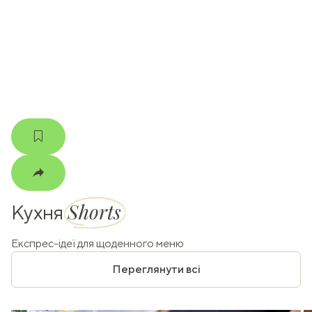
k
m
Shorts
Кухня
Експрес-ідеї для щоденного меню
Переглянути всі