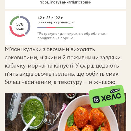
порції
готування
підготовки
42 г
35 г
22 г
білки
жири
вуглеводи
578
ккал
*Розрахунок для сирих, необроблених
продуктів на порцію
М’ясні кульки з овочами виходять
соковитими, м’якими й поживними завдяки
кабачку, моркві та капусті. У
фарш
додають
п’ять видів овочів і зелень, що робить смак
більш насиченим, а текстуру — ніжнішою.