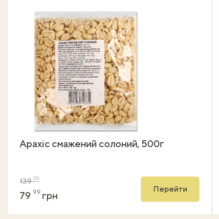
Арахіс смажений солоний, 500г
00
139
Перейти
99
79
грн