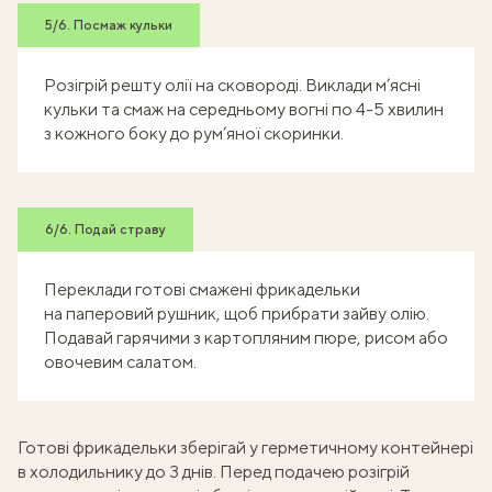
5/6. Посмаж кульки
Розігрій решту олії на сковороді. Виклади м’ясні
кульки та смаж на середньому вогні по 4-5 хвилин
з кожного боку до рум’яної скоринки.
6/6. Подай страву
Переклади готові смажені фрикадельки
на паперовий рушник, щоб прибрати зайву олію.
Подавай гарячими з картопляним пюре, рисом або
овочевим салатом.
Готові фрикадельки зберігай у герметичному контейнері
в холодильнику до 3 днів. Перед подачею розігрій