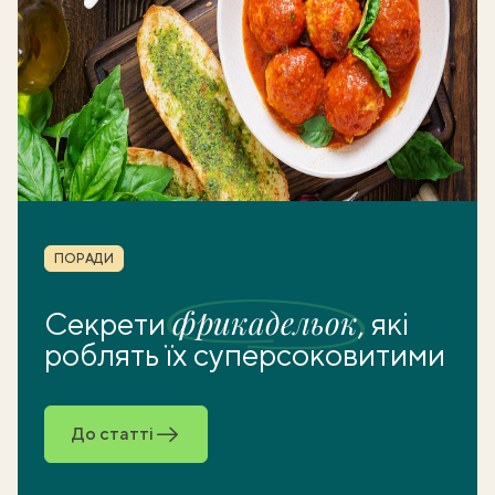
Рубрика
ПОРАДИ
фрикадельок
Секрети
, які
роблять їх суперсоковитими
До статті