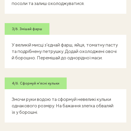
посоли та залиш охолоджуватися.
3/6. Змішай фарш
У великій мисці з’єднай фарш, яйця, томатну пасту
та подрібнену петрушку. Додай охолоджені овочі
й борошно. Перемішай до однорідної маси.
4/6. Сформуй м'ясні кульки
Змочи руки водою та сформуй невеликі кульки
однакового розміру. На бажання злегка обваляй
їх у борошні.