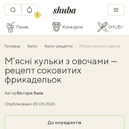
1
Пікнік
Конкурси
SHUBA C
Головна
Хелсі
Хелсі-рецепти
М’ясні кульки з овочами — рецепт соковитих фрикадельок
М’ясні кульки з овочами —
рецепт соковитих
фрикадельок
Автор
Вікторія Ваків
Опубліковано:
20.05.2026
До інгредієнтів