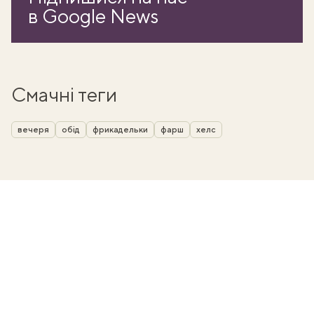
в Google News
Смачні теги
вечеря
обід
фрикадельки
фарш
хелс
ати