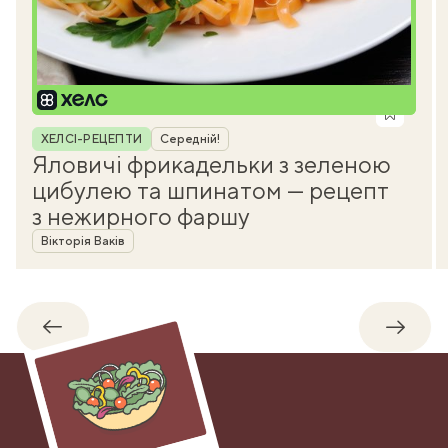
Рубрика
ХЕЛСІ-РЕЦЕПТИ
Середній!
Яловичі фрикадельки з зеленою
цибулею та шпинатом — рецепт
з нежирного фаршу
Автор
Вікторія Ваків
Назад
Впере