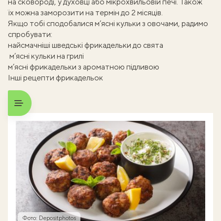
на сковороді, у духовці або мікрохвильовій печі. Також
їх можна заморозити на термін до 2 місяців.
Якщо тобі сподобалися м’ясні кульки з овочами, радимо
спробувати:
найсмачніші шведські фрикадельки до свята
м’ясні кульки на грилі
м’ясні фрикадельки з ароматною підливою
Інші рецепти фрикадельок
Фото: Depositphotos