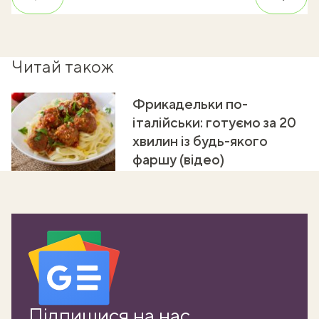
Назад
Впере
Читай також
Фрикадельки по-
італійськи: готуємо за 20
хвилин із будь-якого
фаршу (відео)
Підпишися на нас