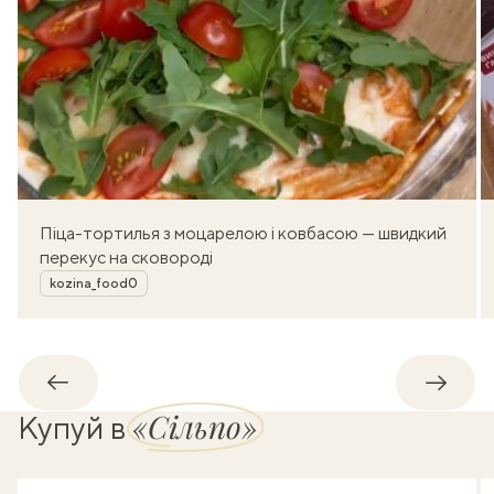
Піца-тортилья з моцарелою і ковбасою — швидкий
перекус на сковороді
Автор
kozina_food0
Назад
Впере
«Сільпо»
Купуй в