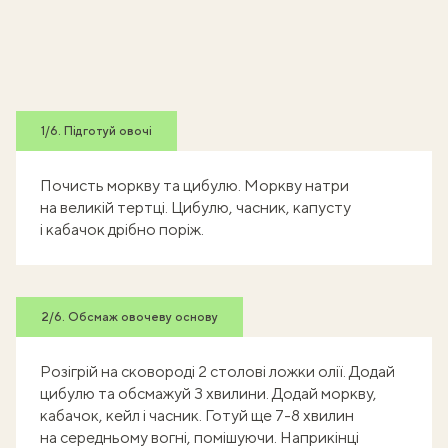
1/6. Підготуй овочі
Почисть моркву та цибулю. Моркву натри
на великій тертці. Цибулю, часник, капусту
і кабачок дрібно поріж.
2/6. Обсмаж овочеву основу
Розігрій на сковороді 2 столові ложки олії. Додай
цибулю та обсмажуй 3 хвилини. Додай моркву,
кабачок, кейл і часник. Готуй ще 7-8 хвилин
на середньому вогні, помішуючи. Наприкінці